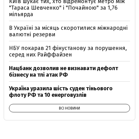
Київ шукає тих, хто відремонтує метро між
"Тараса Шевченко" і "Почайною" за 1,76
мільярда
В Україні за місяць скоротилися міжнародні
валютні резерви
НБУ покарав 21 фінустанову за порушення,
серед них Райффайзен
Нацбанк дозволив не визнавати дефолт
бізнесу на тлі атак РФ
Україна уразила шість суден тіньового
флоту РФ та 10 енерговузлів
ВСІ НОВИНИ