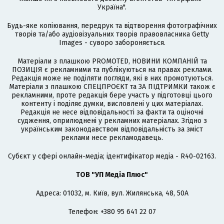
Україна".
Будь-яке копіювання, передрук та відтворення фотографічних
творів та/або аудіовізуальних творів правовласника Getty
Images - суворо забороняється.
Матеріали з плашкою PROMOTED, НОВИНИ КОМПАНІЙ та
ПОЗИЦІЯ є рекламними та публікуються на правах реклами.
Редакція може не поділяти погляди, які в них промотуються.
Матеріали з плашкою СПЕЦПРОЄКТ та ЗА ПІДТРИМКИ також є
рекламними, проте редакція бере участь у підготовці цього
контенту і поділяє думки, висловлені у цих матеріалах.
Редакція не несе відповідальності за факти та оціночні
судження, оприлюднені у рекламних матеріалах. Згідно з
українським законодавством відповідальність за зміст
реклами несе рекламодавець.
Cубєкт у сфері онлайн-медіа; ідентифікатор медіа - R40-02163.
ТОВ "УП Медіа Плюс"
Адреса: 01032, м. Київ, вул. Жилянська, 48, 50А
Телефон: +380 95 641 22 07