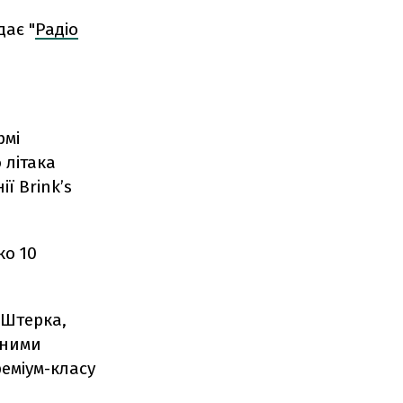
ає "
Радіо
рмі
 літака
ї Brink’s
ко 10
 Штерка,
чними
реміум-класу