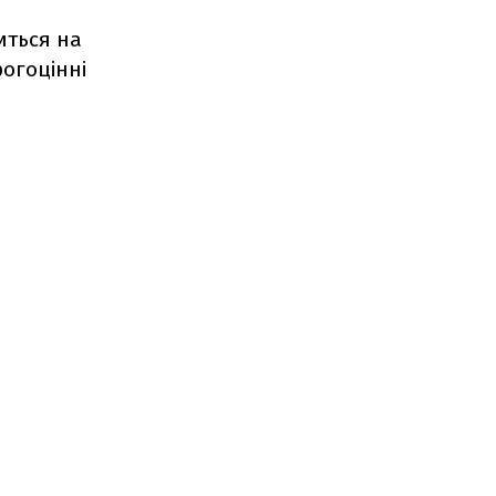
иться на
рогоцінні