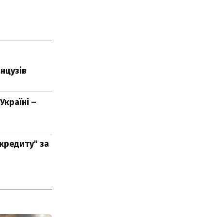
анцузів
Україні –
 кредиту" за