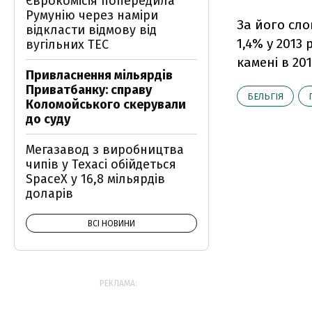
Єврокомісія попередила
Румунію через наміри
За його сло
відкласти відмову від
1,4% у 2013 
вугільних ТЕС
камені в 201
Привласнення мільярдів
Приватбанку: справу
БЕЛЬГІЯ
Коломойського скерували
до суду
Мегазавод з виробництва
чипів у Техасі обійдеться
SpaceX у 16,8 мільярдів
доларів
ВСІ НОВИНИ
РЕКЛАМА: