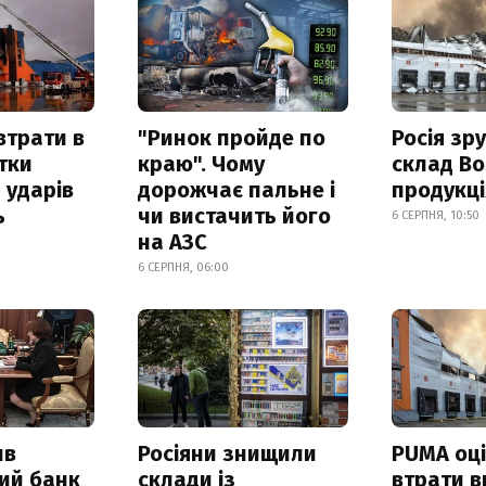
втрати в
"Ринок пройде по
Росія зр
итки
краю". Чому
склад Bo
 ударів
дорожчає пальне і
продукц
ь
чи вистачить його
6 СЕРПНЯ, 10:50
на АЗС
6 СЕРПНЯ, 06:00
ив
Росіяни знищили
PUMA оц
ий банк
склади із
втрати в