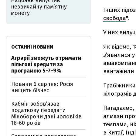
Нацбанк випустив
незвичайну пам’ятну
Інших підоз
монету
свобода
".
У них вилуч
Як відомо, 
ОСТАННІ НОВИНИ
з’явилися у
Аграрії зможуть отримати
авіакомпані
пільгові кредити за
програмою 5-7-9%
вантажили 
Новини 6 серпня: Росія
Грабіжники
нищить бізнес
кілограмів 
Кабмін зобовʼязав
Нагадаємо, 
податкову передати
алмази прот
Міноборони дані чоловіків
18-60 років
темпами, ні
в Китаї, Інд