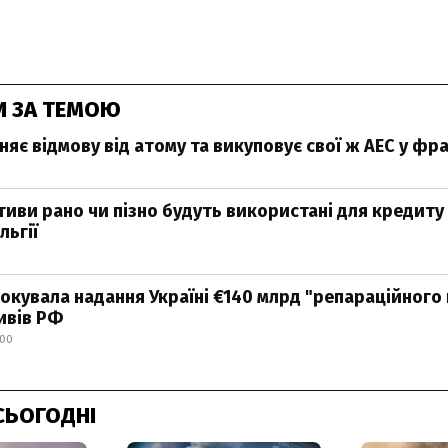
И ЗА ТЕМОЮ
няє відмову від атому та викуповує свої ж АЕС у фр
тиви рано чи пізно будуть використані для кредиту 
льгії
локувала надання Україні €140 млрд "репараційного
ивів РФ
:00
СЬОГОДНІ