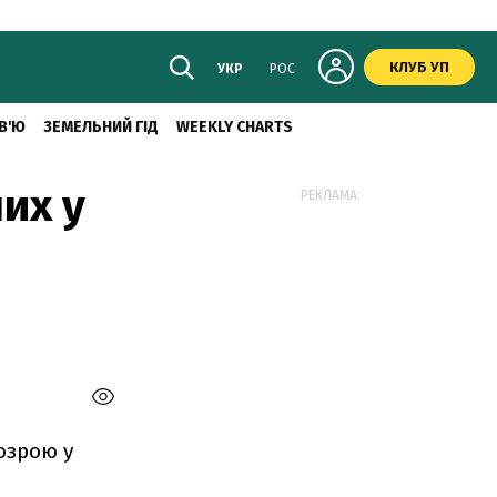
КЛУБ УП
УКР
РОС
В'Ю
ЗЕМЕЛЬНИЙ ГІД
WEEKLY CHARTS
их у
РЕКЛАМА:
озрою у