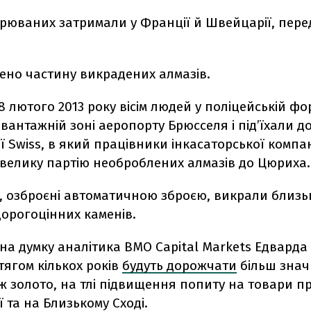
рюваних затримали у Франції й Швейцарії, перед
ено частину викрадених алмазів.
18 лютого 2013 року вісім людей у поліцейській фо
 вантажній зоні аеропорту Брюсселя і під’їхали до
ї Swiss, в який працівники інкасаторської компані
велику партію необроблених алмазів до Цюриха.
, озброєні автоматичною зброєю, викрали близь
дорогоцінних каменів.
на думку аналітика BMO Capital Markets Едварда
ягом кількох років
будуть дорожчати
більш зна
ж золото, на тлі підвищення попиту на товари п
ії та на Близькому Сході.