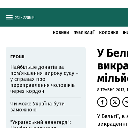
УСІ РОЗДІЛИ
НОВИНИ
ПУБЛІКАЦІЇ
КОЛОНКИ
ІН
У Бел
ГРОШІ
викра
Найбільше донатів за
пом’якшення вироку суду –
мільй
у справах про
переправлення чоловіків
8 ТРАВНЯ 2013, 1
через кордон
Чи може Україна бути
заможною
У Бельгії, 
"Український авангард":
викраденні 