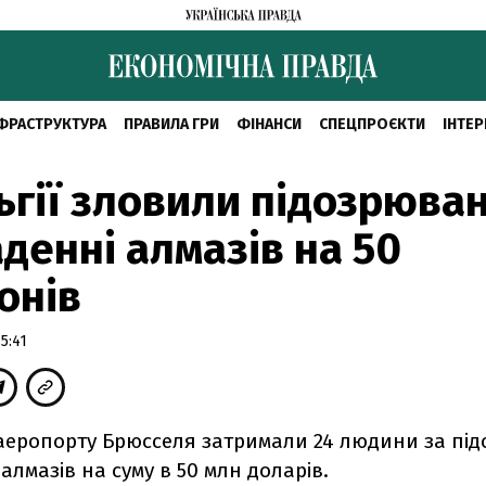
ФРАСТРУКТУРА
ПРАВИЛА ГРИ
ФІНАНСИ
СПЕЦПРОЄКТИ
ІНТЕР
ьгії зловили підозрюван
денні алмазів на 50
онів
5:41
в аеропорту Брюсселя затримали 24 людини за під
алмазів на суму в 50 млн доларів.