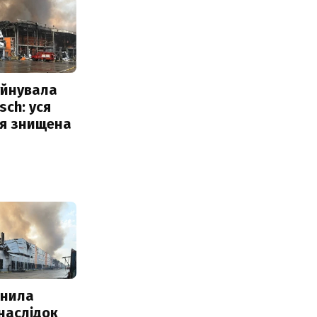
уйнувала
sch: уся
ія знищена
інила
наслідок