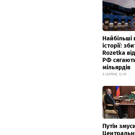
Найбільші 
історії: зб
Rozetka від
РФ сягают
мільярдів
6 СЕРПНЯ, 12:10
Путін змус
Центральн