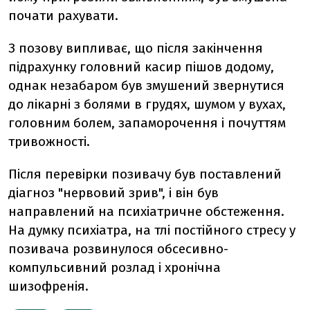
почати рахувати.
З позову випливає, що після закінчення
підрахунку головний касир пішов додому,
однак незабаром був змушений звернутися
до лікарні з болями в грудях, шумом у вухах,
головним болем, запаморочення і почуттям
тривожності.
Після перевірки позивачу був поставлений
діагноз "нервовий зрив", і він був
направлений на психіатричне обстеження.
На думку психіатра, на тлі постійного стресу у
позивача розвинулося обсесивно-
компульсивний розлад і хронічна
шизофренія.