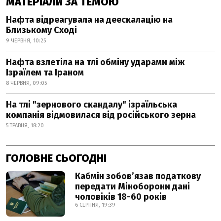
МАТЕРІАЛИ ЗА ТЕМОЮ
Нафта відреагувала на деескалацію на
Близькому Сході
9 ЧЕРВНЯ, 10:25
Нафта взлетіла на тлі обміну ударами між
Ізраїлем та Іраном
8 ЧЕРВНЯ, 09:05
На тлі "зернового скандалу" ізраїльська
компанія відмовилася від російського зерна
5 ТРАВНЯ, 18:20
ГОЛОВНЕ СЬОГОДНІ
Кабмін зобовʼязав податкову
передати Міноборони дані
чоловіків 18-60 років
6 СЕРПНЯ, 19:39