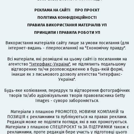
РЕКЛАМА НА САЙТІ
ПРО ПРОЄКТ
ПОЛІТИКА КОНФІДЕНЦІЙНОСТІ
ПРАВИЛА ВИКОРИСТАННЯ МАТЕРІАЛІВ УП
ПРИНЦИПИ І ПРАВИЛА РОБОТИ УП
Використання матеріалів сайту лише за умови посилання (для
інтернет-видань - гіперпосилання) на "Економічну правду".
Всі матеріали, які розміщені на цьому сайті із посиланням на
агентство
"Інтерфакс-Україна"
, не підлягають подальшому
відтворенню та/чи розповсюдженню в будь-якій формі,
інакше як з письмового дозволу агентства "Інтерфакс-
Україна".
Будь-яке копіювання, передрук та відтворення фотографічних
творів та/або аудіовізуальних творів правовласника Getty
Images - суворо забороняється.
Матеріали з плашкою PROMOTED, НОВИНИ КОМПАНІЙ та
ПОЗИЦІЯ є рекламними та публікуються на правах реклами.
Редакція може не поділяти погляди, які в них промотуються.
Матеріали з плашкою СПЕЦПРОЄКТ та ЗА ПІДТРИМКИ також є
рекламними, проте редакція бере участь у підготовці цього