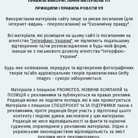
ПРАВИЛА ВИКОРИСТАННЯ МАТЕРІАЛІВ УП
ПРИНЦИПИ І ПРАВИЛА РОБОТИ УП
Використання матеріалів сайту лише за умови посилання (для
інтернет-видань - гіперпосилання) на "Економічну правду".
Всі матеріали, які розміщені на цьому сайті із посиланням на
агентство
"Інтерфакс-Україна"
, не підлягають подальшому
відтворенню та/чи розповсюдженню в будь-якій формі,
інакше як з письмового дозволу агентства "Інтерфакс-
Україна".
Будь-яке копіювання, передрук та відтворення фотографічних
творів та/або аудіовізуальних творів правовласника Getty
Images - суворо забороняється.
Матеріали з плашкою PROMOTED, НОВИНИ КОМПАНІЙ та
ПОЗИЦІЯ є рекламними та публікуються на правах реклами.
Редакція може не поділяти погляди, які в них промотуються.
Матеріали з плашкою СПЕЦПРОЄКТ та ЗА ПІДТРИМКИ також є
рекламними, проте редакція бере участь у підготовці цього
контенту і поділяє думки, висловлені у цих матеріалах.
Редакція не несе відповідальності за факти та оціночні
судження, оприлюднені у рекламних матеріалах. Згідно з
українським законодавством відповідальність за зміст
реклами несе рекламодавець.