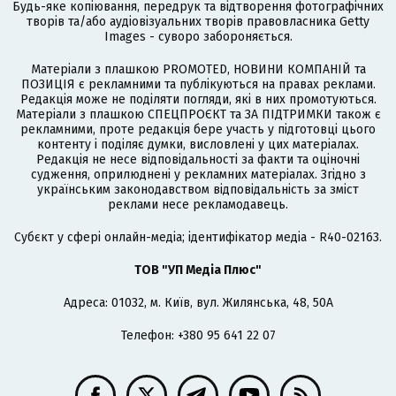
Будь-яке копіювання, передрук та відтворення фотографічних
творів та/або аудіовізуальних творів правовласника Getty
Images - суворо забороняється.
Матеріали з плашкою PROMOTED, НОВИНИ КОМПАНІЙ та
ПОЗИЦІЯ є рекламними та публікуються на правах реклами.
Редакція може не поділяти погляди, які в них промотуються.
Матеріали з плашкою СПЕЦПРОЄКТ та ЗА ПІДТРИМКИ також є
рекламними, проте редакція бере участь у підготовці цього
контенту і поділяє думки, висловлені у цих матеріалах.
Редакція не несе відповідальності за факти та оціночні
судження, оприлюднені у рекламних матеріалах. Згідно з
українським законодавством відповідальність за зміст
реклами несе рекламодавець.
Cубєкт у сфері онлайн-медіа; ідентифікатор медіа - R40-02163.
ТОВ "УП Медіа Плюс"
Адреса: 01032, м. Київ, вул. Жилянська, 48, 50А
Телефон: +380 95 641 22 07