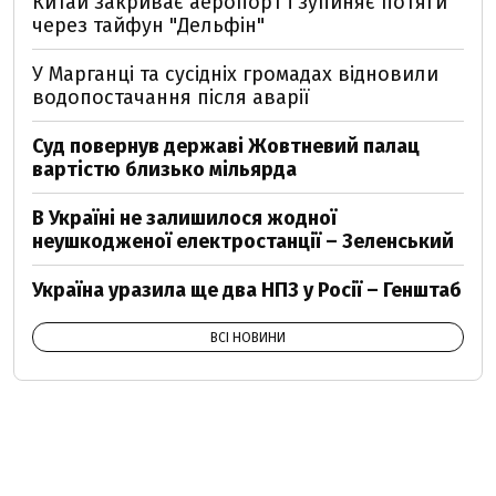
Китай закриває аеропорт і зупиняє потяги
через тайфун "Дельфін"
У Марганці та сусідніх громадах відновили
водопостачання після аварії
Суд повернув державі Жовтневий палац
вартістю близько мільярда
В Україні не залишилося жодної
неушкодженої електростанції – Зеленський
Україна уразила ще два НПЗ у Росії – Генштаб
ВСІ НОВИНИ