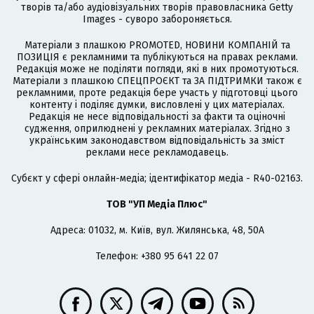
творів та/або аудіовізуальних творів правовласника Getty
Images - суворо забороняється.
Матеріали з плашкою PROMOTED, НОВИНИ КОМПАНІЙ та
ПОЗИЦІЯ є рекламними та публікуються на правах реклами.
Редакція може не поділяти погляди, які в них промотуються.
Матеріали з плашкою СПЕЦПРОЄКТ та ЗА ПІДТРИМКИ також є
рекламними, проте редакція бере участь у підготовці цього
контенту і поділяє думки, висловлені у цих матеріалах.
Редакція не несе відповідальності за факти та оціночні
судження, оприлюднені у рекламних матеріалах. Згідно з
українським законодавством відповідальність за зміст
реклами несе рекламодавець.
Cубєкт у сфері онлайн-медіа; ідентифікатор медіа - R40-02163.
ТОВ "УП Медіа Плюс"
Адреса: 01032, м. Київ, вул. Жилянська, 48, 50А
Телефон: +380 95 641 22 07