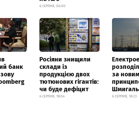
6 СЕРПНЯ, 06:00
ив
Росіяни знищили
Електрое
ий банк
склади із
розподі
азову
продукцією двох
за нови
loomberg
тютюнових гігантів:
принцип
чи буде дефіцит
Шмигал
6 СЕРПНЯ, 18:04
6 СЕРПНЯ, 18:23