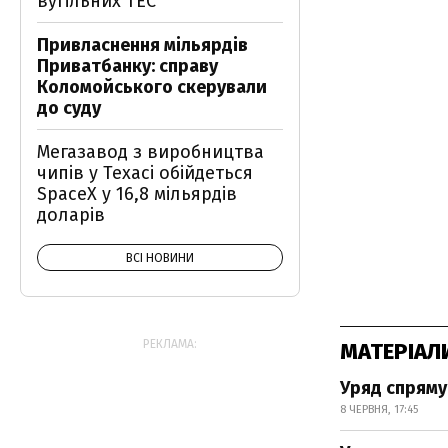
вугільних ТЕС
Привласнення мільярдів
Приватбанку: справу
Коломойського скерували
до суду
Мегазавод з виробництва
чипів у Техасі обійдеться
SpaceX у 16,8 мільярдів
доларів
ВСІ НОВИНИ
РЕКЛАМА:
МАТЕРІАЛ
Уряд спряму
8 ЧЕРВНЯ, 17:45