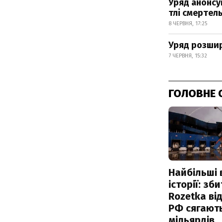
Уряд анонсу
тлі смертел
8 ЧЕРВНЯ, 17:25
Уряд розши
7 ЧЕРВНЯ, 15:32
ГОЛОВНЕ 
Найбільші 
історії: зб
Rozetka від
РФ сягают
мільярдів