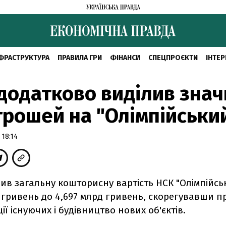
ФРАСТРУКТУРА
ПРАВИЛА ГРИ
ФІНАНСИ
СПЕЦПРОЄКТИ
ІНТЕР
додатково виділив знач
грошей на "Олімпійськи
 18:14
ив загальну кошторисну вартість НСК "Олімпійсь
 гривень до 4,697 млрд гривень, скорегувавши п
ії існуючих і будівництво нових об'єктів.