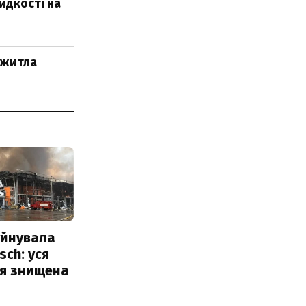
идкості на
 житла
уйнувала
sch: уся
ія знищена