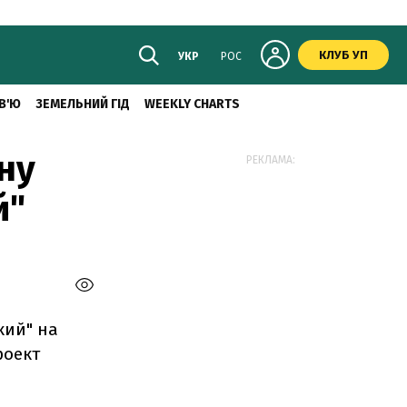
КЛУБ УП
УКР
РОС
В'Ю
ЗЕМЕЛЬНИЙ ГІД
WEEKLY CHARTS
ну
РЕКЛАМА:
й"
кий" на
роект