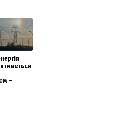
нергія
лятиметься
м
ом –
ь