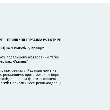
УП
ПРИНЦИПИ І ПРАВИЛА РОБОТИ УП
я) на "Економічну правду".
гають подальшому відтворенню та/чи
терфакс-Україна".
равах реклами. Редакція може не
 є рекламними, проте редакція бере
дповідальності за факти та оціночні
за зміст реклами несе рекламодавець.