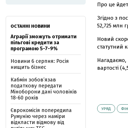
Про це йдет
Згідно з по
52,725 млн 
ОСТАННІ НОВИНИ
Аграрії зможуть отримати
Новий скор
пільгові кредити за
статутний к
програмою 5-7-9%
Нагадаємо, 
Новини 6 серпня: Росія
нищить бізнес
вартості (4
Кабмін зобовʼязав
податкову передати
Міноборони дані чоловіків
18-60 років
УРЯД
ФІН
Єврокомісія попередила
Румунію через наміри
відкласти відмову від