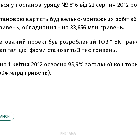
ься у постанові уряду № 816 від 22 серпня 2012 ро
становою вартість будівельно-монтажних робіт з
гривень, обладнання - на 33,656 млн гривень.
егований проект був розроблений ТОВ "ІБК Транс
апітал цієї фірми становить 3 тис гривень.
на 1 квітня 2012 освоєно 95,9% загальної коштор
,504 млрд гривень).
АНСИ
РЕКЛАМА: