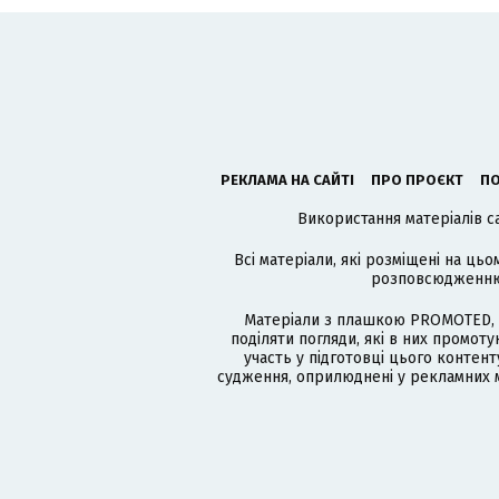
РЕКЛАМА НА САЙТІ
ПРО ПРОЄКТ
ПО
Використання матеріалів с
Всі матеріали, які розміщені на цьо
розповсюдженню в
Матеріали з плашкою PROMOTED, 
поділяти погляди, які в них промо
участь у підготовці цього контенту
судження, оприлюднені у рекламних м