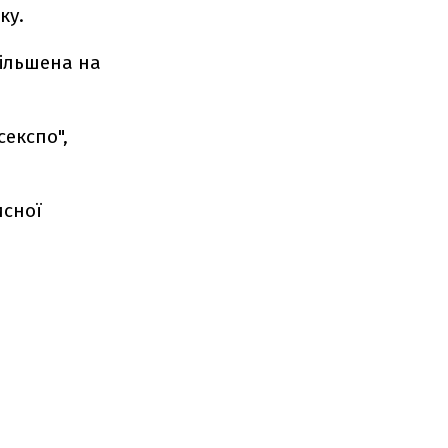
ку.
більшена на
експо",
исної