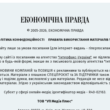
© 2005-2026, ЕКОНОМІЧНА ПРАВДА
ЛІТИКА КОНФІДЕНЦІЙНОСТІ
ПРАВИЛА ВИКОРИСТАННЯ МАТЕРІАЛІВ 
айту лише за умови посилання (для інтернет-видань - гіперпосиланн
му сайті із посиланням на агентство
"Інтерфакс-Україна"
, не підля
 будь-якій формі, інакше як з письмового дозволу агентства "Ін
НОВИНИ КОМПАНІЙ та ПОЗИЦІЯ є рекламними та публікуються на п
туються. Матеріали з плашкою СПЕЦПРОЄКТ та ЗА ПІДТРИМКИ також
 і поділяє думки, висловлені у цих матеріалах. Редакція не несе ві
атеріалах. Згідно з українським законодавством відповідальність 
Cубєкт у сфері онлайн-медіа; ідентифікатор медіа - R40-02163.
ТОВ "УП Медіа Плюс"