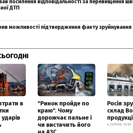
вав посилення відповідальності за перевищення шв
ьної ДТП
рив можливості підтвердження факту зруйнування
СЬОГОДНІ
втрати в
"Ринок пройде по
Росія зр
итки
краю". Чому
склад Bo
 ударів
дорожчає пальне і
продукц
ь
чи вистачить його
6 СЕРПНЯ, 10:50
на АЗС