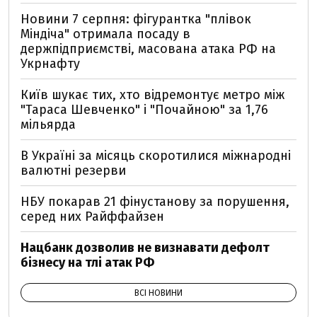
Новини 7 серпня: фігурантка "плівок
Міндіча" отримала посаду в
держпідприємстві, масована атака РФ на
Укрнафту
Київ шукає тих, хто відремонтує метро між
"Тараса Шевченко" і "Почайною" за 1,76
мільярда
В Україні за місяць скоротилися міжнародні
валютні резерви
НБУ покарав 21 фінустанову за порушення,
серед них Райффайзен
Нацбанк дозволив не визнавати дефолт
бізнесу на тлі атак РФ
ВСІ НОВИНИ