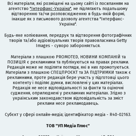
Всі матеріали, які розміщені на цьому сайті із посиланням на
агентство
"Інтерфакс-Україна"
, не підлягають подальшому
відтворенню та/чи розповсюдженню в будь-якій формі,
інакше як з письмового дозволу агентства "Інтерфакс-
Україна".
Будь-яке копіювання, передрук та відтворення фотографічних
творів та/або аудіовізуальних творів правовласника Getty
Images - суворо забороняється.
Матеріали з плашкою PROMOTED, НОВИНИ КОМПАНІЙ та
ПОЗИЦІЯ є рекламними та публікуються на правах реклами.
Редакція може не поділяти погляди, які в них промотуються.
Матеріали з плашкою СПЕЦПРОЄКТ та ЗА ПІДТРИМКИ також є
рекламними, проте редакція бере участь у підготовці цього
контенту і поділяє думки, висловлені у цих матеріалах.
Редакція не несе відповідальності за факти та оціночні
судження, оприлюднені у рекламних матеріалах. Згідно з
українським законодавством відповідальність за зміст
реклами несе рекламодавець.
Cубєкт у сфері онлайн-медіа; ідентифікатор медіа - R40-02163.
ТОВ "УП Медіа Плюс"