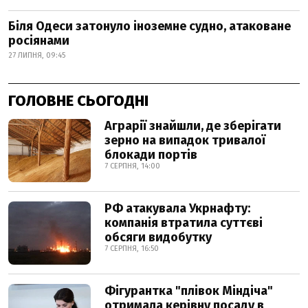
Біля Одеси затонуло іноземне судно, атаковане
росіянами
27 ЛИПНЯ, 09:45
ГОЛОВНЕ СЬОГОДНІ
Аграрії знайшли, де зберігати
зерно на випадок тривалої
блокади портів
7 СЕРПНЯ, 14:00
РФ атакувала Укрнафту:
компанія втратила суттєві
обсяги видобутку
7 СЕРПНЯ, 16:50
Фігурантка "плівок Міндіча"
отримала керівну посаду в