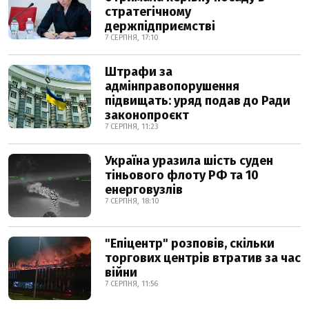
стратегічному
держпідприємстві
7 СЕРПНЯ, 17:10
Штрафи за
адмінправопорушення
підвищать: уряд подав до Ради
законопроєкт
7 СЕРПНЯ, 11:23
Україна уразила шість суден
тіньового флоту РФ та 10
енерговузлів
7 СЕРПНЯ, 18:10
"Епіцентр" розповів, скільки
торгових центрів втратив за час
війни
7 СЕРПНЯ, 11:56