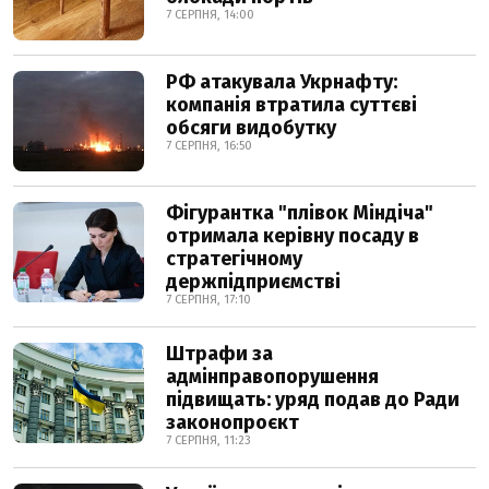
7 СЕРПНЯ, 14:00
РФ атакувала Укрнафту:
компанія втратила суттєві
обсяги видобутку
7 СЕРПНЯ, 16:50
Фігурантка "плівок Міндіча"
отримала керівну посаду в
стратегічному
держпідприємстві
7 СЕРПНЯ, 17:10
Штрафи за
адмінправопорушення
підвищать: уряд подав до Ради
законопроєкт
7 СЕРПНЯ, 11:23