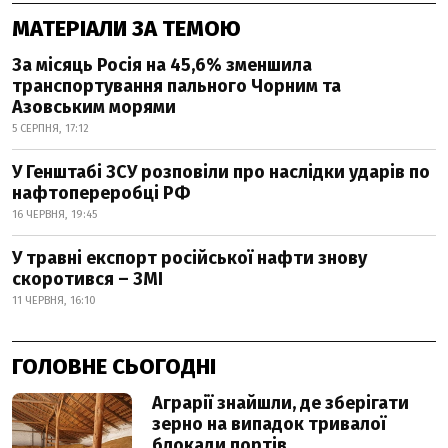
МАТЕРІАЛИ ЗА ТЕМОЮ
За місяць Росія на 45,6% зменшила
транспортування пального Чорним та
Азовським морями
5 СЕРПНЯ, 17:12
У Генштабі ЗСУ розповіли про наслідки ударів по
нафтопереробці РФ
16 ЧЕРВНЯ, 19:45
У травні експорт російської нафти знову
скоротився – ЗМІ
11 ЧЕРВНЯ, 16:10
ГОЛОВНЕ СЬОГОДНІ
Аграрії знайшли, де зберігати
зерно на випадок тривалої
блокади портів