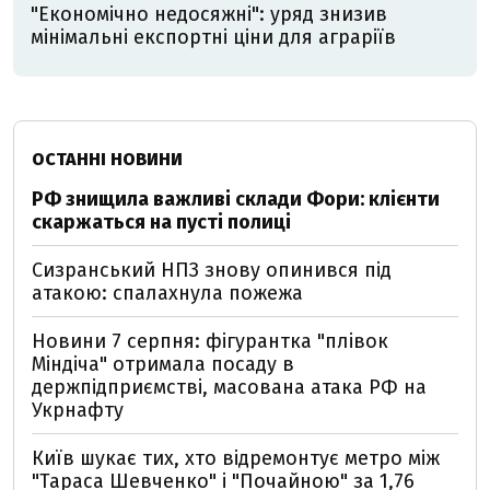
"Економічно недосяжні": уряд знизив
мінімальні експортні ціни для аграріїв
ОСТАННІ НОВИНИ
РФ знищила важливі склади Фори: клієнти
скаржаться на пусті полиці
Сизранський НПЗ знову опинився під
атакою: спалахнула пожежа
Новини 7 серпня: фігурантка "плівок
Міндіча" отримала посаду в
держпідприємстві, масована атака РФ на
Укрнафту
Київ шукає тих, хто відремонтує метро між
"Тараса Шевченко" і "Почайною" за 1,76