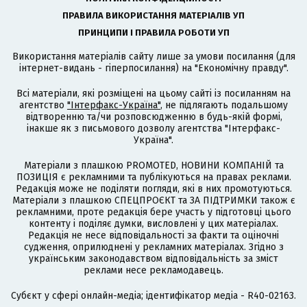
ПРАВИЛА ВИКОРИСТАННЯ МАТЕРІАЛІВ УП
ПРИНЦИПИ І ПРАВИЛА РОБОТИ УП
Використання матеріалів сайту лише за умови посилання (для
інтернет-видань - гіперпосилання) на "Економічну правду".
Всі матеріали, які розміщені на цьому сайті із посиланням на
агентство
"Інтерфакс-Україна"
, не підлягають подальшому
відтворенню та/чи розповсюдженню в будь-якій формі,
інакше як з письмового дозволу агентства "Інтерфакс-
Україна".
Матеріали з плашкою PROMOTED, НОВИНИ КОМПАНІЙ та
ПОЗИЦІЯ є рекламними та публікуються на правах реклами.
Редакція може не поділяти погляди, які в них промотуються.
Матеріали з плашкою СПЕЦПРОЄКТ та ЗА ПІДТРИМКИ також є
рекламними, проте редакція бере участь у підготовці цього
контенту і поділяє думки, висловлені у цих матеріалах.
Редакція не несе відповідальності за факти та оціночні
судження, оприлюднені у рекламних матеріалах. Згідно з
українським законодавством відповідальність за зміст
реклами несе рекламодавець.
Cубєкт у сфері онлайн-медіа; ідентифікатор медіа - R40-02163.