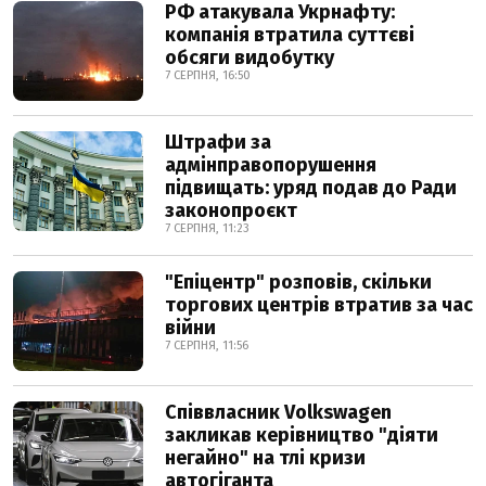
РФ атакувала Укрнафту:
компанія втратила суттєві
обсяги видобутку
7 СЕРПНЯ, 16:50
Штрафи за
адмінправопорушення
підвищать: уряд подав до Ради
законопроєкт
7 СЕРПНЯ, 11:23
"Епіцентр" розповів, скільки
торгових центрів втратив за час
війни
7 СЕРПНЯ, 11:56
Співвласник Volkswagen
закликав керівництво "діяти
негайно" на тлі кризи
автогіганта