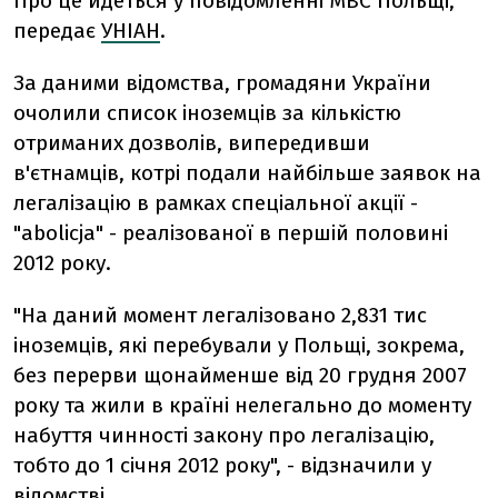
Про це йдеться у повідомленні МВС Польщі,
передає
УНІАН
.
За даними відомства, громадяни України
очолили список іноземців за кількістю
отриманих дозволів, випередивши
в'єтнамців, котрі подали найбільше заявок на
легалізацію в рамках спеціальної акції -
"abolicja" - реалізованої в першій половині
2012 року.
"На даний момент легалізовано 2,831 тис
іноземців, які перебували у Польщі, зокрема,
без перерви щонайменше від 20 грудня 2007
року та жили в країні нелегально до моменту
набуття чинності закону про легалізацію,
тобто до 1 січня 2012 року", - відзначили у
відомстві.