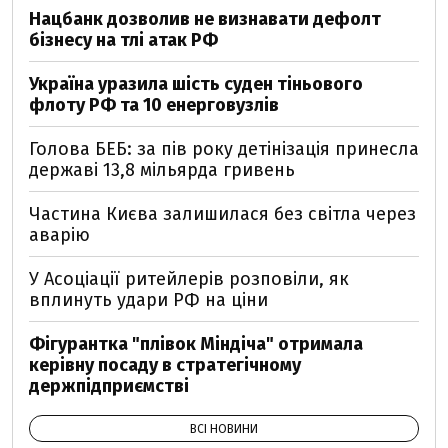
Нацбанк дозволив не визнавати дефолт
бізнесу на тлі атак РФ
Україна уразила шість суден тіньового
флоту РФ та 10 енерговузлів
Голова БЕБ: за пів року детінізація принесла
державі 13,8 мільярда гривень
Частина Києва залишилася без світла через
аварію
У Асоціації ритейлерів розповіли, як
вплинуть удари РФ на ціни
Фігурантка "плівок Міндіча" отримала
керівну посаду в стратегічному
держпідприємстві
ВСІ НОВИНИ