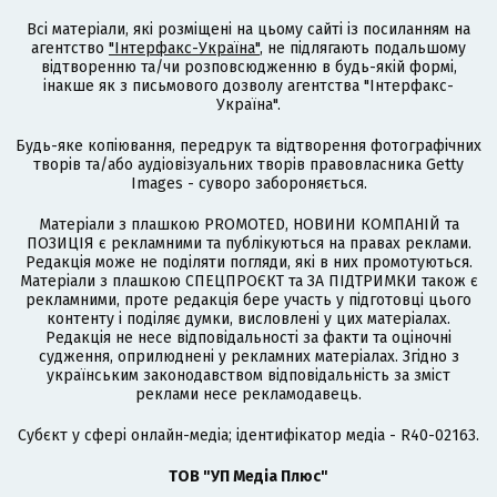
Всі матеріали, які розміщені на цьому сайті із посиланням на
агентство
"Інтерфакс-Україна"
, не підлягають подальшому
відтворенню та/чи розповсюдженню в будь-якій формі,
інакше як з письмового дозволу агентства "Інтерфакс-
Україна".
Будь-яке копіювання, передрук та відтворення фотографічних
творів та/або аудіовізуальних творів правовласника Getty
Images - суворо забороняється.
Матеріали з плашкою PROMOTED, НОВИНИ КОМПАНІЙ та
ПОЗИЦІЯ є рекламними та публікуються на правах реклами.
Редакція може не поділяти погляди, які в них промотуються.
Матеріали з плашкою СПЕЦПРОЄКТ та ЗА ПІДТРИМКИ також є
рекламними, проте редакція бере участь у підготовці цього
контенту і поділяє думки, висловлені у цих матеріалах.
Редакція не несе відповідальності за факти та оціночні
судження, оприлюднені у рекламних матеріалах. Згідно з
українським законодавством відповідальність за зміст
реклами несе рекламодавець.
Cубєкт у сфері онлайн-медіа; ідентифікатор медіа - R40-02163.
ТОВ "УП Медіа Плюс"