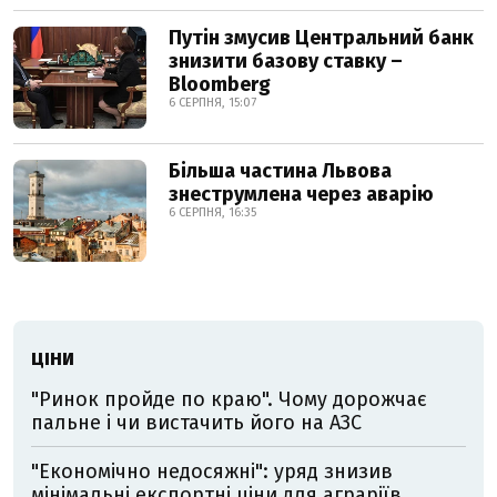
Путін змусив Центральний банк
знизити базову ставку –
Bloomberg
6 СЕРПНЯ, 15:07
Більша частина Львова
знеструмлена через аварію
6 СЕРПНЯ, 16:35
ЦІНИ
"Ринок пройде по краю". Чому дорожчає
пальне і чи вистачить його на АЗС
"Економічно недосяжні": уряд знизив
мінімальні експортні ціни для аграріїв