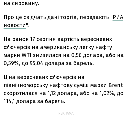
на сировину.
Про це свідчать дані торгів, передають "
РИА
новости
".
На ранок 17 серпня вартість вересневих
ф'ючерсів на американську легку нафту
марки WTI знизилася на 0,56 долара, або на
0,59%, до 95,04 долара за барель.
Ціна вересневих ф'ючерсів на
північноморську нафтову суміш марки Brent
скоротилася на 1,12 долара, або на 1,02%, до
114,1 долара за барель.
РЕКЛАМА: