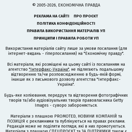
© 2005-2026, ЕКОНОМІЧНА ПРАВДА
РЕКЛАМА НА САЙТІ
ПРО ПРОЄКТ
ПОЛІТИКА КОНФІДЕНЦІЙНОСТІ
ПРАВИЛА ВИКОРИСТАННЯ МАТЕРІАЛІВ УП
ПРИНЦИПИ І ПРАВИЛА РОБОТИ УП
Використання матеріалів сайту лише за умови посилання (для
інтернет-видань - гіперпосилання) на "Економічну правду".
Всі матеріали, які розміщені на цьому сайті із посиланням на
агентство
"Інтерфакс-Україна"
, не підлягають подальшому
відтворенню та/чи розповсюдженню в будь-якій формі,
інакше як з письмового дозволу агентства "Інтерфакс-
Україна".
Будь-яке копіювання, передрук та відтворення фотографічних
творів та/або аудіовізуальних творів правовласника Getty
Images - суворо забороняється.
Матеріали з плашкою PROMOTED, НОВИНИ КОМПАНІЙ та
ПОЗИЦІЯ є рекламними та публікуються на правах реклами.
Редакція може не поділяти погляди, які в них промотуються.
Матеріали з плашкою СПЕЦПРОЄКТ та ЗА ПІДТРИМКИ також є