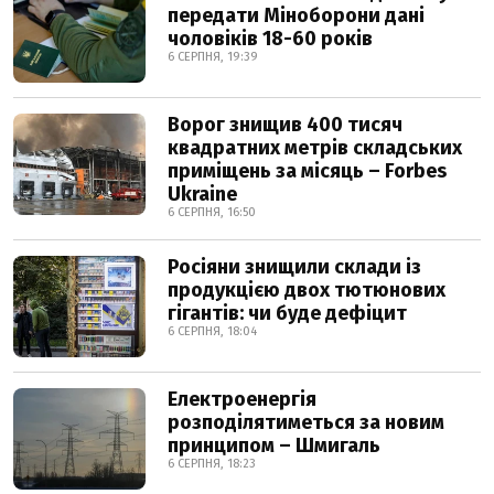
передати Міноборони дані
чоловіків 18-60 років
6 СЕРПНЯ, 19:39
Ворог знищив 400 тисяч
квадратних метрів складських
приміщень за місяць – Forbes
Ukraine
6 СЕРПНЯ, 16:50
Росіяни знищили склади із
продукцією двох тютюнових
гігантів: чи буде дефіцит
6 СЕРПНЯ, 18:04
Електроенергія
розподілятиметься за новим
принципом – Шмигаль
6 СЕРПНЯ, 18:23