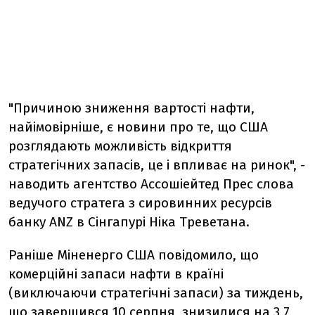
"Причиною зниження вартості нафти,
найімовірніше, є новини про те, що США
розглядають можливість відкриття
стратегічних запасів, це і впливає на ринок", -
наводить агентство Ассошіейтед Прес слова
ведучого стратега з сировинних ресурсів
банку ANZ в Сінгапурі Ніка Треветана.
Раніше Міненерго США повідомило, що
комерційні запаси нафти в країні
(виключаючи стратегічні запаси) за тиждень,
що завершився 10 серпня, знизилися на 3,7