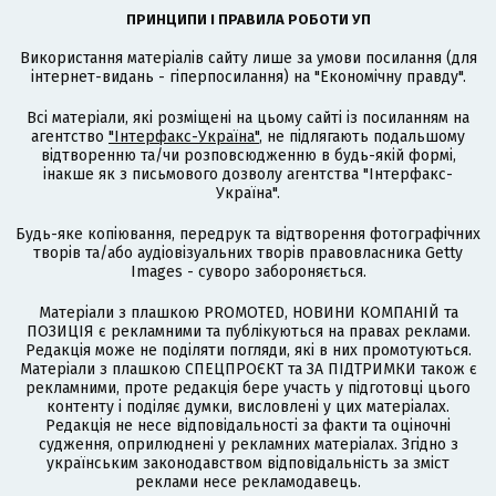
ПРИНЦИПИ І ПРАВИЛА РОБОТИ УП
Використання матеріалів сайту лише за умови посилання (для
інтернет-видань - гіперпосилання) на "Економічну правду".
Всі матеріали, які розміщені на цьому сайті із посиланням на
агентство
"Інтерфакс-Україна"
, не підлягають подальшому
відтворенню та/чи розповсюдженню в будь-якій формі,
інакше як з письмового дозволу агентства "Інтерфакс-
Україна".
Будь-яке копіювання, передрук та відтворення фотографічних
творів та/або аудіовізуальних творів правовласника Getty
Images - суворо забороняється.
Матеріали з плашкою PROMOTED, НОВИНИ КОМПАНІЙ та
ПОЗИЦІЯ є рекламними та публікуються на правах реклами.
Редакція може не поділяти погляди, які в них промотуються.
Матеріали з плашкою СПЕЦПРОЄКТ та ЗА ПІДТРИМКИ також є
рекламними, проте редакція бере участь у підготовці цього
контенту і поділяє думки, висловлені у цих матеріалах.
Редакція не несе відповідальності за факти та оціночні
судження, оприлюднені у рекламних матеріалах. Згідно з
українським законодавством відповідальність за зміст
реклами несе рекламодавець.