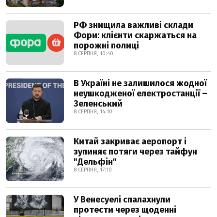
РФ знищила важливі склади
Фори: клієнти скаржаться на
порожні полиці
8 СЕРПНЯ, 10:40
В Україні не залишилося жодної
неушкодженої електростанції –
Зеленський
8 СЕРПНЯ, 14:10
Китай закриває аеропорт і
зупиняє потяги через тайфун
"Дельфін"
8 СЕРПНЯ, 17:10
У Венесуелі спалахнули
протести через щоденні