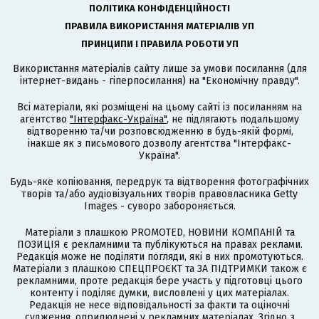
ПОЛІТИКА КОНФІДЕНЦІЙНОСТІ
ПРАВИЛА ВИКОРИСТАННЯ МАТЕРІАЛІВ УП
ПРИНЦИПИ І ПРАВИЛА РОБОТИ УП
Використання матеріалів сайту лише за умови посилання (для
інтернет-видань - гіперпосилання) на "Економічну правду".
Всі матеріали, які розміщені на цьому сайті із посиланням на
агентство
"Інтерфакс-Україна"
, не підлягають подальшому
відтворенню та/чи розповсюдженню в будь-якій формі,
інакше як з письмового дозволу агентства "Інтерфакс-
Україна".
Будь-яке копіювання, передрук та відтворення фотографічних
творів та/або аудіовізуальних творів правовласника Getty
Images - суворо забороняється.
Матеріали з плашкою PROMOTED, НОВИНИ КОМПАНІЙ та
ПОЗИЦІЯ є рекламними та публікуються на правах реклами.
Редакція може не поділяти погляди, які в них промотуються.
Матеріали з плашкою СПЕЦПРОЄКТ та ЗА ПІДТРИМКИ також є
рекламними, проте редакція бере участь у підготовці цього
контенту і поділяє думки, висловлені у цих матеріалах.
Редакція не несе відповідальності за факти та оціночні
судження, оприлюднені у рекламних матеріалах. Згідно з