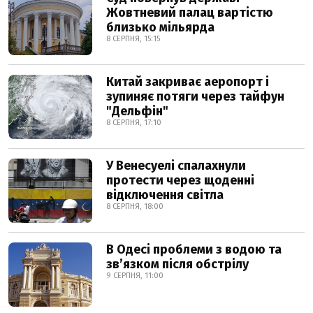
Жовтневий палац вартістю
близько мільярда
8 СЕРПНЯ, 15:15
Китай закриває аеропорт і
зупиняє потяги через тайфун
"Дельфін"
8 СЕРПНЯ, 17:10
У Венесуелі спалахнули
протести через щоденні
відключення світла
8 СЕРПНЯ, 18:00
В Одесі проблеми з водою та
звʼязком після обстрілу
9 СЕРПНЯ, 11:00