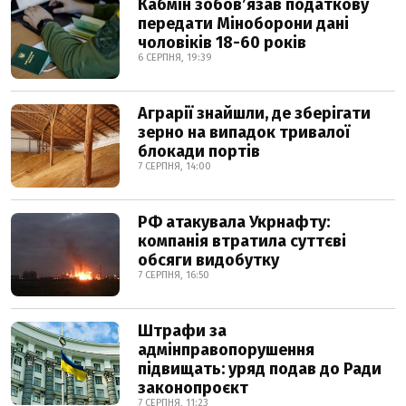
Кабмін зобовʼязав податкову
передати Міноборони дані
чоловіків 18-60 років
6 СЕРПНЯ, 19:39
Аграрії знайшли, де зберігати
зерно на випадок тривалої
блокади портів
7 СЕРПНЯ, 14:00
РФ атакувала Укрнафту:
компанія втратила суттєві
обсяги видобутку
7 СЕРПНЯ, 16:50
Штрафи за
адмінправопорушення
підвищать: уряд подав до Ради
законопроєкт
7 СЕРПНЯ, 11:23