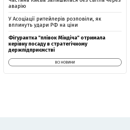
Частина Києва залишилася без світла через
аварію
У Асоціації ритейлерів розповіли, як
вплинуть удари РФ на ціни
Фігурантка "плівок Міндіча" отримала
керівну посаду в стратегічному
держпідприємстві
ВСІ НОВИНИ