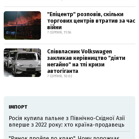
"Епіцентр" розповів, скільки
торгових центрів втратив за час
війни
7 СЕРПНЯ, 11:56
Співвласник Volkswagen
закликав керівництво "діяти
негайно" на тлі кризи
автогіганта
7 СЕРПНЯ, 10:02
ІМПОРТ
Росія купила пальне з Північно-Східної Азії
вперше з 2022 року: хто країна-продавець
"Ринок пройде по краю". Чому дорожчає