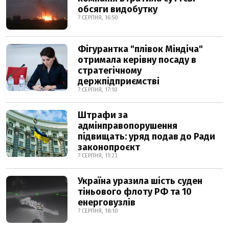
обсяги видобутку
7 СЕРПНЯ, 16:50
Фігурантка "плівок Міндіча"
отримала керівну посаду в
стратегічному
держпідприємстві
7 СЕРПНЯ, 17:10
Штрафи за
адмінправопорушення
підвищать: уряд подав до Ради
законопроєкт
7 СЕРПНЯ, 11:23
Україна уразила шість суден
тіньового флоту РФ та 10
енерговузлів
7 СЕРПНЯ, 18:10