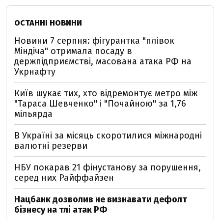
ОСТАННІ НОВИНИ
Новини 7 серпня: фігурантка "плівок
Міндіча" отримала посаду в
держпідприємстві, масована атака РФ на
Укрнафту
Київ шукає тих, хто відремонтує метро між
"Тараса Шевченко" і "Почайною" за 1,76
мільярда
В Україні за місяць скоротилися міжнародні
валютні резерви
НБУ покарав 21 фінустанову за порушення,
серед них Райффайзен
Нацбанк дозволив не визнавати дефолт
бізнесу на тлі атак РФ