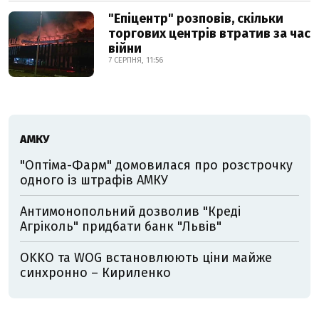
"Епіцентр" розповів, скільки
торгових центрів втратив за час
війни
7 СЕРПНЯ, 11:56
АМКУ
"Оптіма-Фарм" домовилася про розстрочку
одного із штрафів АМКУ
Антимонопольний дозволив "Креді
Агріколь" придбати банк "Львів"
OKKO та WOG встановлюють ціни майже
синхронно – Кириленко