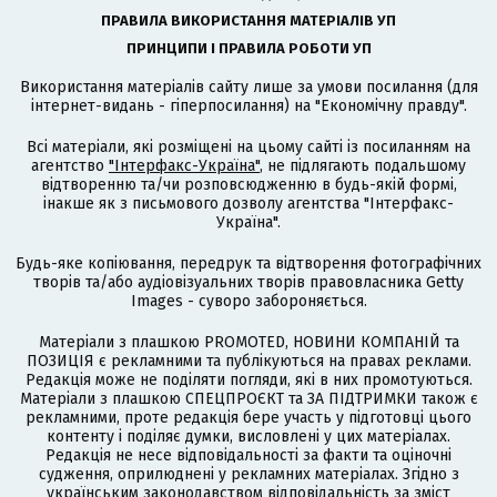
ПРАВИЛА ВИКОРИСТАННЯ МАТЕРІАЛІВ УП
ПРИНЦИПИ І ПРАВИЛА РОБОТИ УП
Використання матеріалів сайту лише за умови посилання (для
інтернет-видань - гіперпосилання) на "Економічну правду".
Всі матеріали, які розміщені на цьому сайті із посиланням на
агентство
"Інтерфакс-Україна"
, не підлягають подальшому
відтворенню та/чи розповсюдженню в будь-якій формі,
інакше як з письмового дозволу агентства "Інтерфакс-
Україна".
Будь-яке копіювання, передрук та відтворення фотографічних
творів та/або аудіовізуальних творів правовласника Getty
Images - суворо забороняється.
Матеріали з плашкою PROMOTED, НОВИНИ КОМПАНІЙ та
ПОЗИЦІЯ є рекламними та публікуються на правах реклами.
Редакція може не поділяти погляди, які в них промотуються.
Матеріали з плашкою СПЕЦПРОЄКТ та ЗА ПІДТРИМКИ також є
рекламними, проте редакція бере участь у підготовці цього
контенту і поділяє думки, висловлені у цих матеріалах.
Редакція не несе відповідальності за факти та оціночні
судження, оприлюднені у рекламних матеріалах. Згідно з
українським законодавством відповідальність за зміст