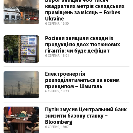
Ворог знищив 400 тисяч
квадратних метрів складських
приміщень за місяць – Forbes
Ukraine
6 СЕРПНЯ, 16:50
Росіяни знищили склади із
продукцією двох тютюнових
гігантів: чи буде дефіцит
6 СЕРПНЯ, 18:04
Електроенергія
розподілятиметься за новим
принципом – Шмигаль
6 СЕРПНЯ, 18:23
Путін змусив Центральний банк
знизити базову ставку –
Bloomberg
6 СЕРПНЯ, 15:07