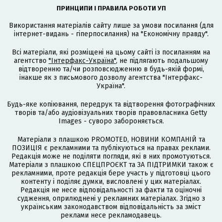
ПРИНЦИПИ І ПРАВИЛА РОБОТИ УП
Використання матеріалів сайту лише за умови посилання (для
інтернет-видань - гіперпосилання) на "Економічну правду".
Всі матеріали, які розміщені на цьому сайті із посиланням на
агентство
"Інтерфакс-Україна"
, не підлягають подальшому
відтворенню та/чи розповсюдженню в будь-якій формі,
інакше як з письмового дозволу агентства "Інтерфакс-
Україна".
Будь-яке копіювання, передрук та відтворення фотографічних
творів та/або аудіовізуальних творів правовласника Getty
Images - суворо забороняється.
Матеріали з плашкою PROMOTED, НОВИНИ КОМПАНІЙ та
ПОЗИЦІЯ є рекламними та публікуються на правах реклами.
Редакція може не поділяти погляди, які в них промотуються.
Матеріали з плашкою СПЕЦПРОЄКТ та ЗА ПІДТРИМКИ також є
рекламними, проте редакція бере участь у підготовці цього
контенту і поділяє думки, висловлені у цих матеріалах.
Редакція не несе відповідальності за факти та оціночні
судження, оприлюднені у рекламних матеріалах. Згідно з
українським законодавством відповідальність за зміст
реклами несе рекламодавець.