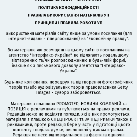
ПОЛІТИКА КОНФІДЕНЦІЙНОСТІ
ПРАВИЛА ВИКОРИСТАННЯ МАТЕРІАЛІВ УП
ПРИНЦИПИ І ПРАВИЛА РОБОТИ УП
Використання матеріалів сайту лише за умови посилання (для
інтернет-видань - гіперпосилання) на "Економічну правду".
Всі матеріали, які розміщені на цьому сайті із посиланням на
агентство
"Інтерфакс-Україна"
, не підлягають подальшому
відтворенню та/чи розповсюдженню в будь-якій формі,
інакше як з письмового дозволу агентства "Інтерфакс-
Україна".
Будь-яке копіювання, передрук та відтворення фотографічних
творів та/або аудіовізуальних творів правовласника Getty
Images - суворо забороняється.
Матеріали з плашкою PROMOTED, НОВИНИ КОМПАНІЙ та
ПОЗИЦІЯ є рекламними та публікуються на правах реклами.
Редакція може не поділяти погляди, які в них промотуються.
Матеріали з плашкою СПЕЦПРОЄКТ та ЗА ПІДТРИМКИ також є
рекламними, проте редакція бере участь у підготовці цього
контенту і поділяє думки, висловлені у цих матеріалах.
Редакція не несе відповідальності за факти та оціночні