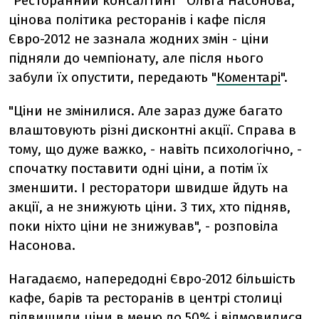
"Ресторанний консалтинг" Ольга Насонова,
цінова політика ресторанів і кафе після
Євро-2012 не зазнала жодних змін - ціни
підняли до чемпіонату, але після нього
забули їх опустити, передають "
Коментарі
".
"Ціни не змінилися. Але зараз дуже багато
влаштовують різні дисконтні акції. Справа в
тому, що дуже важко, - навіть психологічно, -
спочатку поставити одні ціни, а потім їх
зменшити. І ресторатори швидше йдуть на
акції, а не знижують ціни. З тих, хто підняв,
поки ніхто ціни не знижував", - розповіла
Насонова.
Нагадаємо, напередодні Євро-2012 більшість
кафе, барів та ресторанів в центрі столиці
підвищили ціни в меню до 50% і відмовилися