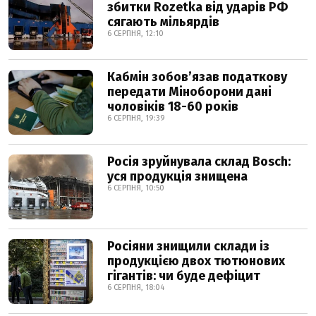
збитки Rozetka від ударів РФ
сягають мільярдів
6 СЕРПНЯ, 12:10
Кабмін зобовʼязав податкову
передати Міноборони дані
чоловіків 18-60 років
6 СЕРПНЯ, 19:39
Росія зруйнувала склад Bosch:
уся продукція знищена
6 СЕРПНЯ, 10:50
Росіяни знищили склади із
продукцією двох тютюнових
гігантів: чи буде дефіцит
6 СЕРПНЯ, 18:04