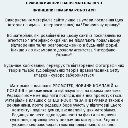
ПРАВИЛА ВИКОРИСТАННЯ МАТЕРІАЛІВ УП
ПРИНЦИПИ І ПРАВИЛА РОБОТИ УП
Використання матеріалів сайту лише за умови посилання (для
інтернет-видань - гіперпосилання) на "Економічну правду".
Всі матеріали, які розміщені на цьому сайті із посиланням на
агентство
"Інтерфакс-Україна"
, не підлягають подальшому
відтворенню та/чи розповсюдженню в будь-якій формі,
інакше як з письмового дозволу агентства "Інтерфакс-
Україна".
Будь-яке копіювання, передрук та відтворення фотографічних
творів та/або аудіовізуальних творів правовласника Getty
Images - суворо забороняється.
Матеріали з плашкою PROMOTED, НОВИНИ КОМПАНІЙ та
ПОЗИЦІЯ є рекламними та публікуються на правах реклами.
Редакція може не поділяти погляди, які в них промотуються.
Матеріали з плашкою СПЕЦПРОЄКТ та ЗА ПІДТРИМКИ також є
рекламними, проте редакція бере участь у підготовці цього
контенту і поділяє думки, висловлені у цих матеріалах.
Редакція не несе відповідальності за факти та оціночні
судження, оприлюднені у рекламних матеріалах. Згідно з
українським законодавством відповідальність за зміст