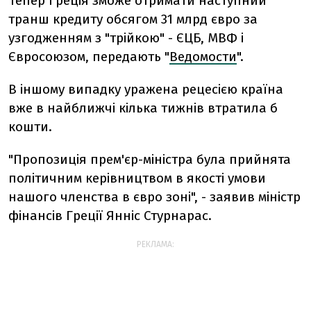
Тепер Греція зможе отримати наступний
транш кредиту обсягом 31 млрд євро за
узгодженням з "трійкою" - ЄЦБ, МВФ і
Євросоюзом, передають "
Ведомости
".
В іншому випадку уражена рецесією країна
вже в найближчі кілька тижнів втратила б
кошти.
"Пропозиція прем'єр-міністра була прийнята
політичним керівництвом в якості умови
нашого членства в євро зоні", - заявив міністр
фінансів Греції Янніс Стурнарас.
РЕКЛАМА: