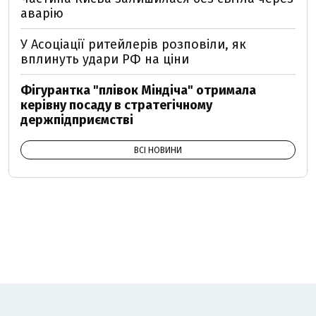
аварію
У Асоціації ритейлерів розповіли, як
вплинуть удари РФ на ціни
Фігурантка "плівок Міндіча" отримала
керівну посаду в стратегічному
держпідприємстві
ВСІ НОВИНИ