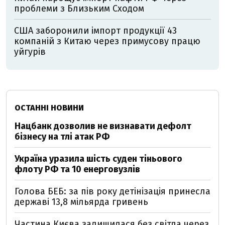
проблеми з Близьким Сходом
США заборонили імпорт продукції 43
компаній з Китаю через примусову працю
уйгурів
ОСТАННІ НОВИНИ
Нацбанк дозволив не визнавати дефолт
бізнесу на тлі атак РФ
Україна уразила шість суден тіньового
флоту РФ та 10 енерговузлів
Голова БЕБ: за пів року детінізація принесла
державі 13,8 мільярда гривень
Частина Києва залишилася без світла через