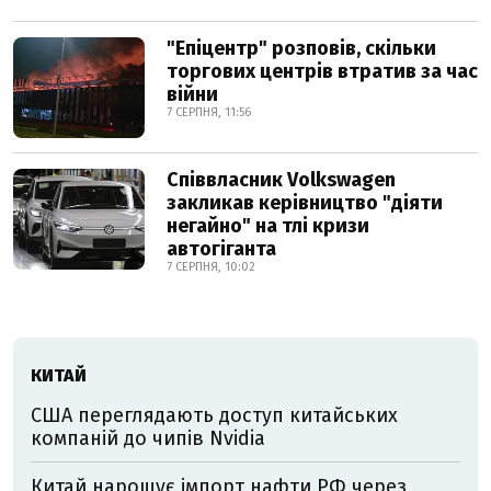
"Епіцентр" розповів, скільки
торгових центрів втратив за час
війни
7 СЕРПНЯ, 11:56
Співвласник Volkswagen
закликав керівництво "діяти
негайно" на тлі кризи
автогіганта
7 СЕРПНЯ, 10:02
КИТАЙ
США переглядають доступ китайських
компаній до чипів Nvidia
Китай нарощує імпорт нафти РФ через