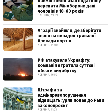
Кабмін зобовʼязав податкову
передати Міноборони дані
чоловіків 18-60 років
6 СЕРПНЯ, 19:39
Аграрії знайшли, де зберігати
зерно на випадок тривалої
блокади портів
7 СЕРПНЯ, 14:00
РФ атакувала Укрнафту:
компанія втратила суттєві
обсяги видобутку
7 СЕРПНЯ, 16:50
Штрафи за
адмінправопорушення
підвищать: уряд подав до Ради
законопроєкт
7 СЕРПНЯ, 11:23