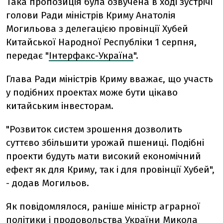
Така пропозиція була озвучена в ході зустрічі
голови Ради міністрів Криму Анатолія
Могильова з делегацією провінції Хубей
Китайської Народної Республіки 1 серпня,
передає "
Інтерфакс-Україна
".
Глава Ради міністрів Криму вважає, що участь
у подібних проектах може бути цікаво
китайським інвесторам.
"Розвиток систем зрошення дозволить
суттєво збільшити урожай пшениці. Подібні
проекти будуть мати високий економічний
ефект як для Криму, так і для провінції Хубей",
- додав Могильов.
Як повідомлялося, раніше міністр аграрної
політики і продовольства України Микола