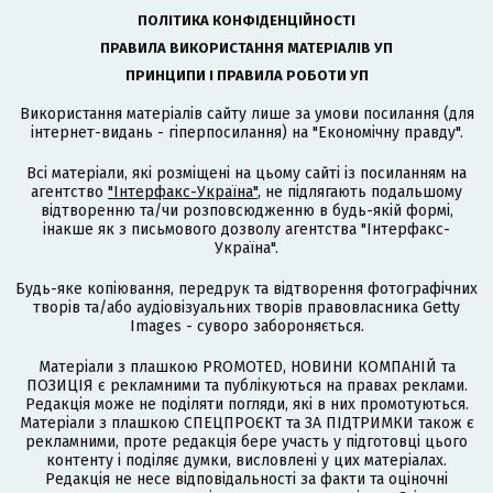
ПОЛІТИКА КОНФІДЕНЦІЙНОСТІ
ПРАВИЛА ВИКОРИСТАННЯ МАТЕРІАЛІВ УП
ПРИНЦИПИ І ПРАВИЛА РОБОТИ УП
Використання матеріалів сайту лише за умови посилання (для
інтернет-видань - гіперпосилання) на "Економічну правду".
Всі матеріали, які розміщені на цьому сайті із посиланням на
агентство
"Інтерфакс-Україна"
, не підлягають подальшому
відтворенню та/чи розповсюдженню в будь-якій формі,
інакше як з письмового дозволу агентства "Інтерфакс-
Україна".
Будь-яке копіювання, передрук та відтворення фотографічних
творів та/або аудіовізуальних творів правовласника Getty
Images - суворо забороняється.
Матеріали з плашкою PROMOTED, НОВИНИ КОМПАНІЙ та
ПОЗИЦІЯ є рекламними та публікуються на правах реклами.
Редакція може не поділяти погляди, які в них промотуються.
Матеріали з плашкою СПЕЦПРОЄКТ та ЗА ПІДТРИМКИ також є
рекламними, проте редакція бере участь у підготовці цього
контенту і поділяє думки, висловлені у цих матеріалах.
Редакція не несе відповідальності за факти та оціночні