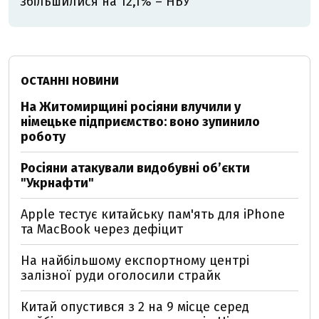
збільшилися на 12,1% – НБУ
ОСТАННІ НОВИНИ
На Житомирщині росіяни влучили у
німецьке підприємство: воно зупинило
роботу
Росіяни атакували видобувні обʼєкти
"Укрнафти"
Apple тестує китайську пам'ять для iPhone
та MacBook через дефіцит
На найбільшому експортному центрі
залізної руди оголосили страйк
Китай опустився з 2 на 9 місце серед