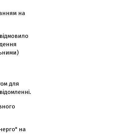
ланням на
 відмовило
адення
льними)
том для
відомленні.
вного
нерго" на