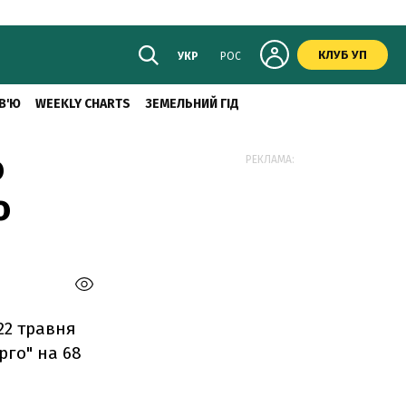
КЛУБ УП
УКР
РОС
В'Ю
WEEKLY CHARTS
ЗЕМЕЛЬНИЙ ГІД
о
РЕКЛАМА:
о
22 травня
го" на 68