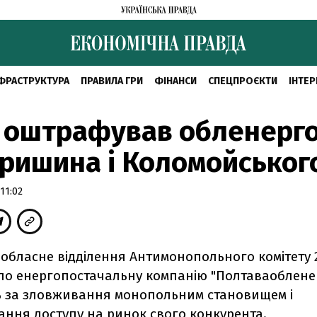
ФРАСТРУКТУРА
ПРАВИЛА ГРИ
ФІНАНСИ
СПЕЦПРОЄКТИ
ІНТЕР
 оштрафував обленерг
ришина і Коломойськог
11:02
 обласне відділення Антимонопольного комітету 
о енергопостачальну компанію "Полтаваобленер
ь за зловживання монопольним становищем і
ння доступу на ринок свого конкурента.