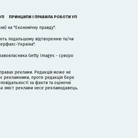
УП
ПРИНЦИПИ І ПРАВИЛА РОБОТИ УП
я) на "Економічну правду".
гають подальшому відтворенню та/чи
терфакс-Україна".
равовласника Getty Images - суворо
равах реклами. Редакція може не
 є рекламними, проте редакція бере
дповідальності за факти та оціночні
за зміст реклами несе рекламодавець.