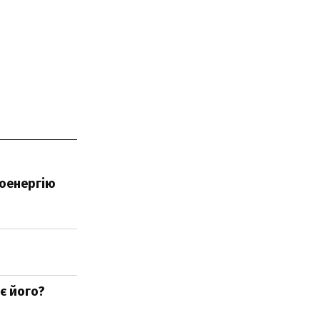
роенергію
є його?