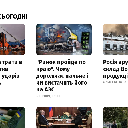
СЬОГОДНІ
втрати в
"Ринок пройде по
Росія зр
итки
краю". Чому
склад Bo
 ударів
дорожчає пальне і
продукц
ь
чи вистачить його
6 СЕРПНЯ, 10:50
на АЗС
6 СЕРПНЯ, 06:00