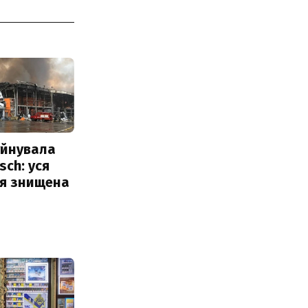
уйнувала
sch: уся
ія знищена