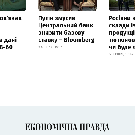
овʼязав
Путін змусив
Росіяни
Центральний банк
склади і
знизити базову
продукці
и дані
ставку – Bloomberg
тютюнови
18-60
чи буде 
6 СЕРПНЯ, 15:07
6 СЕРПНЯ, 18:04