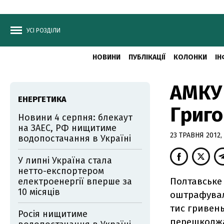
УСІ РОЗДІЛИ
НОВИНИ
ПУБЛІКАЦІЇ
КОЛОНКИ
ІН
АМКУ
ЕНЕРГЕТИКА
Григо
Новини 4 серпня: блекаут
на ЗАЕС, РФ нищитиме
23 ТРАВНЯ 2012, 
водопостачання в Україні
У липні Україна стала
нетто-експортером
Полтавське
електроенергії вперше за
10 місяців
оштрафувал
тис гривен
Росія нищитиме
перешкоджа