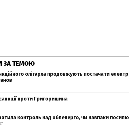
И ЗА ТЕМОЮ
нкційного олігарха продовжують постачати елект
танов
санкції проти Григоришина
атила контроль над обленерго, чи навпаки посилю
07