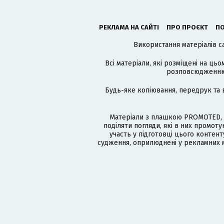
РЕКЛАМА НА САЙТІ
ПРО ПРОЄКТ
ПО
Використання матеріалів с
Всі матеріали, які розміщені на цьо
розповсюдженню в
Будь-яке копіювання, передрук та 
Матеріали з плашкою PROMOTED, 
поділяти погляди, які в них промо
участь у підготовці цього контенту
судження, оприлюднені у рекламних м