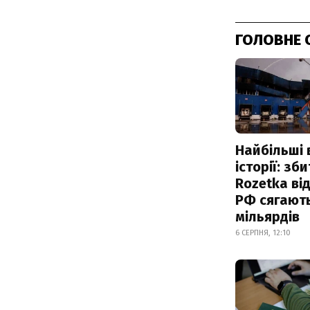
ГОЛОВНЕ 
Найбільші 
історії: зб
Rozetka від
РФ сягают
мільярдів
6 СЕРПНЯ, 12:10