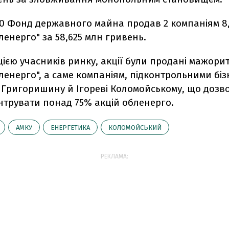
10 Фонд державного майна продав 2 компаніям 8
енерго" за 58,625 млн гривень.
ією учасників ринку, акції були продані мажори
ленерго", а саме компаніям, підконтрольними бі
 Григоришину й Ігореві Коломойському, що дозво
нтрувати понад 75% акцій обленерго.
АМКУ
ЕНЕРГЕТИКА
КОЛОМОЙСЬКИЙ
РЕКЛАМА: