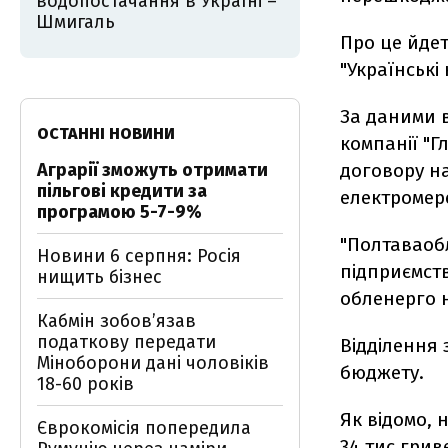
водопостачання в Україні –
Шмигаль
Про це йдет
"Українські
За даними 
ОСТАННІ НОВИНИ
компанії "Г
Аграрії зможуть отримати
договору на
пільгові кредити за
електромер
програмою 5-7-9%
"Полтаваоб
Новини 6 серпня: Росія
підприємств
нищить бізнес
обленерго н
Кабмін зобовʼязав
податкову передати
Відділення
Міноборони дані чоловіків
бюджету.
18-60 років
Як відомо,
Єврокомісія попередила
34 тис гри