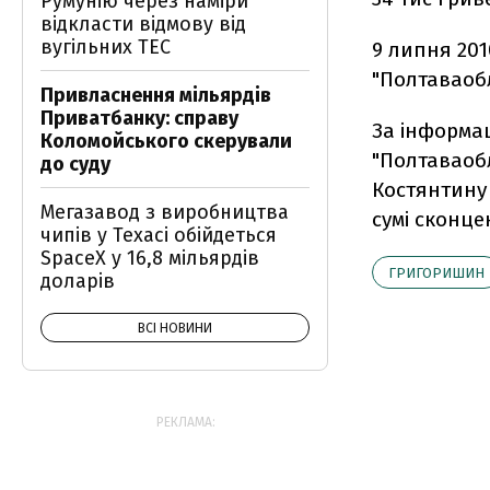
Румунію через наміри
відкласти відмову від
вугільних ТЕС
9 липня 20
"Полтаваобл
Привласнення мільярдів
Приватбанку: справу
За інформац
Коломойського скерували
"Полтаваоб
до суду
Костянтину
Мегазавод з виробництва
сумі сконце
чипів у Техасі обійдеться
SpaceX у 16,8 мільярдів
ГРИГОРИШИН
доларів
ВСІ НОВИНИ
РЕКЛАМА: