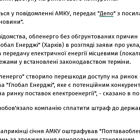
ься у повідомленні АМКУ, передає "
Дело
" з поси
 новини".
відомства, обленерго без обгрунтованих причин
лобал Енерджі" (Харків) в розгляді заяви про укл
 передачу електричної енергії місцевими (лока
ежами у встановлені законодавством терміни.
ленерго" створило перешкоди доступу на ринок
а "Глобал Енерджі", яке є потенційним конкурен
а ринку поставок електроенергії", - сказано в по
 зобов'язало компанію сплатити штраф до держа
 наприкінці січня АМКУ оштрафував "Полтаваобле
вень за зловживання монопольним становищем.