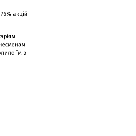
,76% акцій
таріям
знесменам
лило їм в