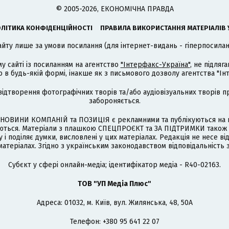
© 2005-2026, ЕКОНОМІЧНА ПРАВДА
ЛІТИКА КОНФІДЕНЦІЙНОСТІ
ПРАВИЛА ВИКОРИСТАННЯ МАТЕРІАЛІВ 
айту лише за умови посилання (для інтернет-видань - гіперпосиланн
му сайті із посиланням на агентство
"Інтерфакс-Україна"
, не підля
 будь-якій формі, інакше як з письмового дозволу агентства "Ін
відтворення фотографічних творів та/або аудіовізуальних творів п
забороняється.
НОВИНИ КОМПАНІЙ та ПОЗИЦІЯ є рекламними та публікуються на п
туються. Матеріали з плашкою СПЕЦПРОЄКТ та ЗА ПІДТРИМКИ також
 і поділяє думки, висловлені у цих матеріалах. Редакція не несе ві
атеріалах. Згідно з українським законодавством відповідальність 
Cубєкт у сфері онлайн-медіа; ідентифікатор медіа - R40-02163.
ТОВ "УП Медіа Плюс"
Адреса: 01032, м. Київ, вул. Жилянська, 48, 50А
Телефон: +380 95 641 22 07