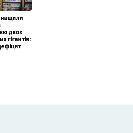
 знищили
з
єю двох
х гігантів:
дефіцит