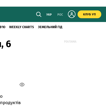
КЛУБ УП
УКР
РОС
В'Ю
WEEKLY CHARTS
ЗЕМЕЛЬНИЙ ГІД
, 6
РЕКЛАМА:
по
 продуктів