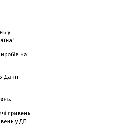
нь у
аїна"
виробів на
ь-Данн-
вень.
ячі гривень
ивень у ДП