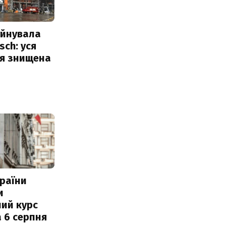
уйнувала
sch: уся
ія знищена
раїни
и
ий курс
 6 серпня