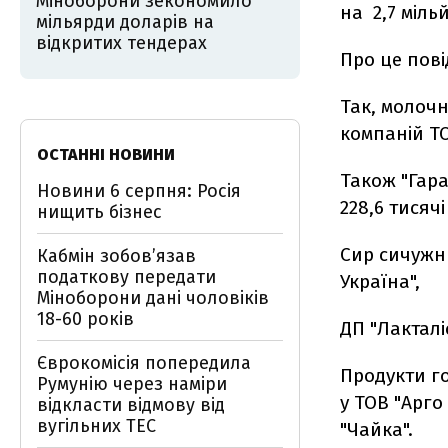
Міноборони зекономило
на 2,7 міл
мільярди доларів на
відкритих тендерах
Про це пові
Так, молочн
компаній ТО
ОСТАННІ НОВИНИ
Також "Гара
Новини 6 серпня: Росія
228,6 тисяч
нищить бізнес
Сир сичужн
Кабмін зобовʼязав
податкову передати
Україна",
Міноборони дані чоловіків
18-60 років
ДП "Лакталі
Єврокомісія попередила
Продукти го
Румунію через наміри
у ТОВ "Арго
відкласти відмову від
вугільних ТЕС
"Чайка".