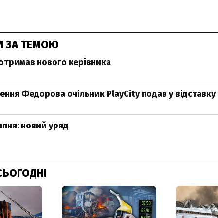
И ЗА ТЕМОЮ
отримав нового керівника
нення Федорова очільник PlayCity подав у відставку
ипня: новий уряд
СЬОГОДНІ