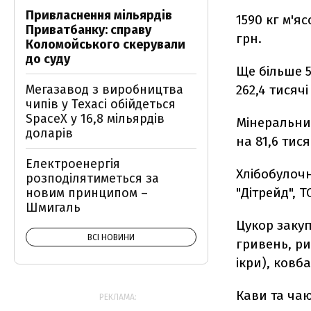
Привласнення мільярдів
1590 кг м'я
Приватбанку: справу
грн.
Коломойського скерували
до суду
Ще більше 5
Мегазавод з виробництва
262,4 тисяч
чипів у Техасі обійдеться
SpaceX у 16,8 мільярдів
Мінеральних
доларів
на 81,6 тися
Електроенергія
Хлібобулочн
розподілятиметься за
"Дітрейд", 
новим принципом –
Шмигаль
Цукор закуп
ВСІ НОВИНИ
гривень, ри
ікри), ковба
Кави та чаю
РЕКЛАМА: