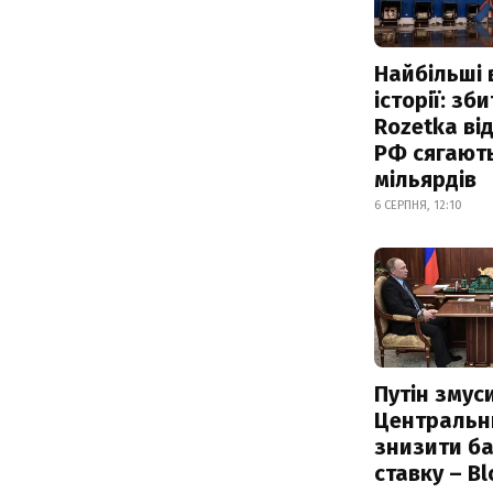
Найбільші 
історії: зб
Rozetka від
РФ сягают
мільярдів
6 СЕРПНЯ, 12:10
Путін змус
Центральн
знизити б
ставку – B