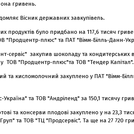
ьйона гривень.
домляє Вісник державних завкупівель.
их продуктів було придбано на 117,6 тисяч гриве
В "Продцентр-плюс" та ПАТ "Вімм-Білль-Данн-Укр
нт-сервіс" закупив шоколаду та кондитерських 
і у ТОВ "Продцентр-плюс"та ТОВ "Тендер Капітал".
ий та кисломолочний закуплено у ПАТ "Вімм-Білл
с-Україна" та ТОВ "Андріленд" за 150,1 тисячу гри
тові та консерви плодові закуплено у на 23,3 тис
 Груп" та ТОВ "ТЦ "Продсервіс". Та ще на 27 720 гр