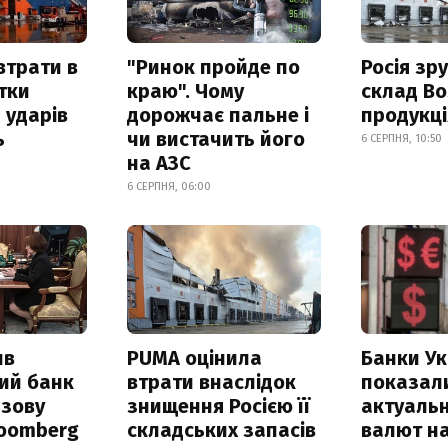
втрати в
"Ринок пройде по
Росія зр
итки
краю". Чому
склад Bo
 ударів
дорожчає пальне і
продукц
ь
чи вистачить його
6 СЕРПНЯ, 10:50
на АЗС
6 СЕРПНЯ, 06:00
ив
PUMA оцінила
Банки Ук
ий банк
втрати внаслідок
показал
азову
знищення Росією її
актуальн
loomberg
складських запасів
валют на