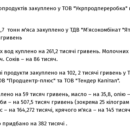
сопродуктів закуплено у ТОВ "Укрпродпереробка" 
,7 тонн м'яса закуплено у ТДВ "М’ясокомбінат "Я
і гривень
 вод куплено на 261,2 тисячі гривень. Молочних 
ч. Соків – на 86 тисяч.
і продукти закуплено на 102, 2 тисячі гривень у 
ТОВ "Продцентр-плюс" та ТОВ "Тендер Капітал".
лено на 59 тисяч гривень, масло – на 35,8, олію 
би – на 507,5 тисяч гривень (зокрема 25 кілогра
с – на 164,272 тисячі, крячого м'яса – на 145 тисяч
 придбано на 382 тисячі .