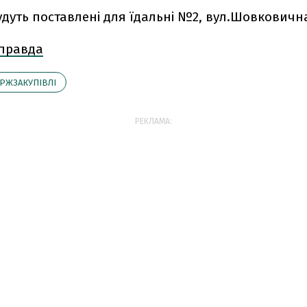
дуть поставлені для їдальні №2, вул.Шовковична,
 правда
РЖЗАКУПІВЛІ
РЕКЛАМА: