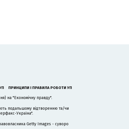
УП
ПРИНЦИПИ І ПРАВИЛА РОБОТИ УП
я) на "Економічну правду".
гають подальшому відтворенню та/чи
терфакс-Україна".
равовласника Getty Images - суворо