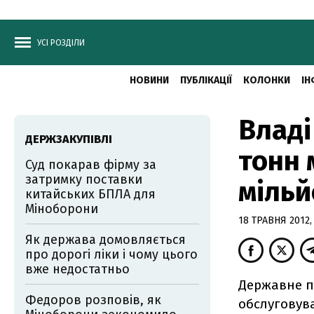
УСІ РОЗДІЛИ
НОВИНИ
ПУБЛІКАЦІЇ
КОЛОНКИ
ІН
Владі
ДЕРЖЗАКУПІВЛІ
тонн 
Суд покарав фірму за
затримку поставки
мільй
китайських БПЛА для
Міноборони
18 ТРАВНЯ 2012, 
Як держава домовляється
про дорогі ліки і чому цього
вже недостатньо
Державне п
Федоров розповів, як
обслуговува