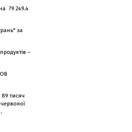
на 79 249.4
трань" за
продуктів –
ТОВ
– 89 тисяч
м червоної
.