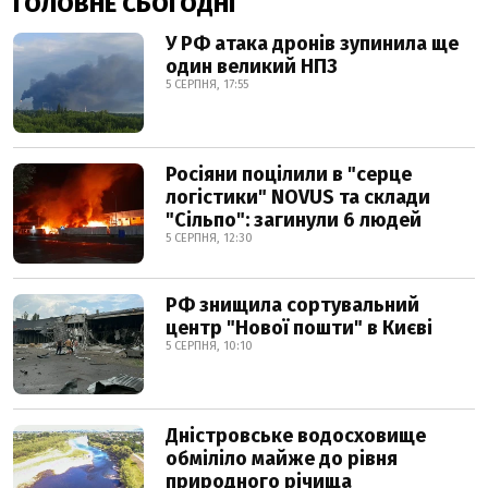
ГОЛОВНЕ СЬОГОДНІ
У РФ атака дронів зупинила ще
один великий НПЗ
5 СЕРПНЯ, 17:55
Росіяни поцілили в "серце
логістики" NOVUS та склади
"Сільпо": загинули 6 людей
5 СЕРПНЯ, 12:30
РФ знищила сортувальний
центр "Нової пошти" в Києві
5 СЕРПНЯ, 10:10
Дністровське водосховище
обміліло майже до рівня
природного річища