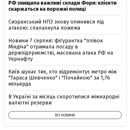
РФ знищила важливі склади Фори: клієнти
скаржаться на порожні полиці
Сизранський НПЗ знову опинився під
атакою: спалахнула пожежа
Новини 7 серпня: фігурантка "плівок
Міндіча" отримала посаду в
держпідприємстві, масована атака РФ на
Укрнафту
Київ шукає тих, хто відремонтує метро між
"Тараса Шевченко" і "Почайною" за 1,76
мільярда
В Україні за місяць скоротилися міжнародні
валютні резерви
ВСІ НОВИНИ