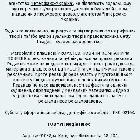
агентство
"Інтерфакс-Україна"
, не підлягають подальшому
відтворенню та/чи розповсюдженню в будь-якій формі,
інакше як з письмового дозволу агентства "Інтерфакс-
Україна".
Будь-яке копіювання, передрук та відтворення фотографічних
творів та/або аудіовізуальних творів правовласника Getty
Images - суворо забороняється.
Матеріали з плашкою PROMOTED, НОВИНИ КОМПАНІЙ та
ПОЗИЦІЯ є рекламними та публікуються на правах реклами.
Редакція може не поділяти погляди, які в них промотуються.
Матеріали з плашкою СПЕЦПРОЄКТ та ЗА ПІДТРИМКИ також є
рекламними, проте редакція бере участь у підготовці цього
контенту і поділяє думки, висловлені у цих матеріалах.
Редакція не несе відповідальності за факти та оціночні
судження, оприлюднені у рекламних матеріалах. Згідно з
українським законодавством відповідальність за зміст
реклами несе рекламодавець.
Cубєкт у сфері онлайн-медіа; ідентифікатор медіа - R40-02163.
ТОВ "УП Медіа Плюс"
Адреса: 01032, м. Київ, вул. Жилянська, 48, 50А