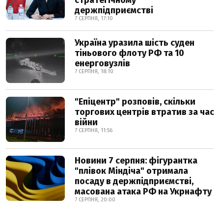
стратегічному
держпідприємстві
7 СЕРПНЯ, 17:10
Україна уразила шість суден
тіньового флоту РФ та 10
енерговузлів
7 СЕРПНЯ, 18:10
"Епіцентр" розповів, скільки
торгових центрів втратив за час
війни
7 СЕРПНЯ, 11:56
Новини 7 серпня: фігурантка
"плівок Міндіча" отримала
посаду в держпідприємстві,
масована атака РФ на Укрнафту
7 СЕРПНЯ, 20:00