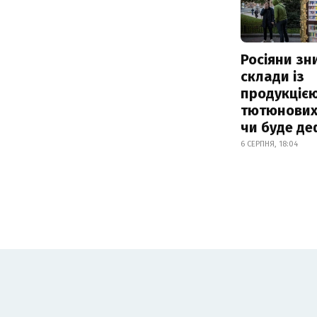
Росіяни з
склади із
продукцією
тютюнових 
чи буде де
6 СЕРПНЯ, 18:04