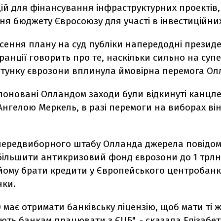
ій для фінансування інфраструктурних проектів,
я бюджету Євросоюзу для участі в інвестиційних
сення плану на суд публіки напередодні презид
ранції говорить про те, наскільки сильно на суп
тунку єврозони вплинула ймовірна перемога Ол
поновані Олландом заходи були відкинуті канцл
нгелою Меркель, в разі перемоги на виборах він
 передвиборного штабу Олланда джерела повідом
більшити антикризовий фонд єврозони до 1 трлн 
йому брати кредити у Європейського центробанку
нки.
 має отримати банківську ліцензію, щоб мати ті ж 
ть банкам працювати з ЄЦБ", - сказала Елізабет 