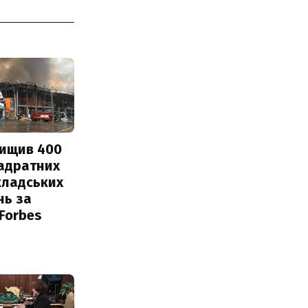
нищив 400
вадратних
кладських
нь за
 Forbes