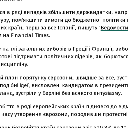
ся в ряді випадків збільшити держвидатки, напр
туру, пом'якшити вимоги до бюджетної політики
х країн, перш за все Іспанії, пишуть "
Ведомост
на Financial Times.
 на тлі загальних виборів в Греції і Франції, вибо
отові підтримати політичних лідерів, які борютьс
дисципліну.
 план порятунку єврозони, швидше за все, зустр
подібні ідеї, висловлені кандидатом в президент
анд, зустріли у Берліні без всякого ентузіазму.
обіття в ряді європейських країн піднявся до відм
 часу утворення єврозони, породивши протестні 
івень безробіття країн єврозони зріс з 10,8% до 10