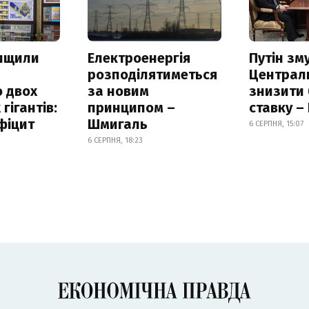
нищили
Електроенергія
Путін зм
розподілятиметься
Централ
 двох
за новим
знизити
гігантів:
принципом –
ставку –
фіцит
Шмигаль
6 СЕРПНЯ, 15:07
6 СЕРПНЯ, 18:23