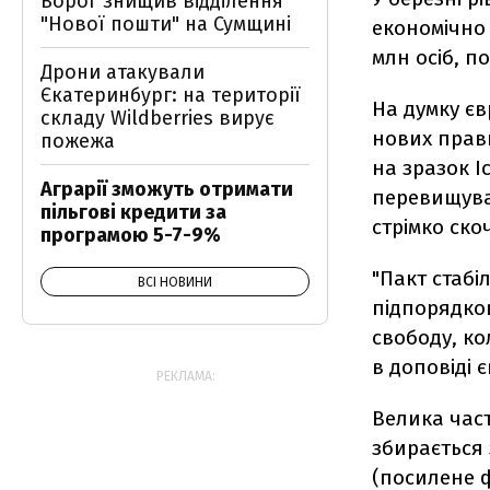
Ворог знищив відділення
"Нової пошти" на Сумщині
економічно 
млн осіб, п
Дрони атакували
Єкатеринбург: на території
На думку єв
складу Wildberries вирує
нових прав
пожежа
на зразок І
Аграрії зможуть отримати
перевищуват
пільгові кредити за
стрімко ско
програмою 5-7-9%
"Пакт стабі
ВСІ НОВИНИ
підпорядков
свободу, ко
в доповіді 
РЕКЛАМА:
Велика час
збирається
(посилене 