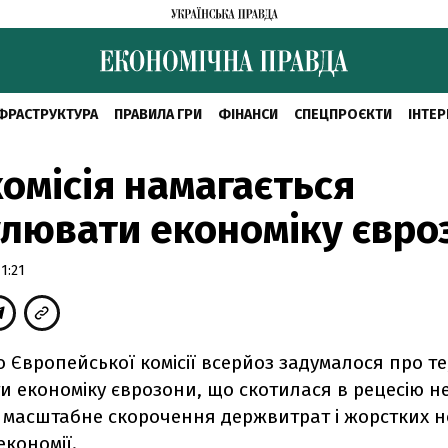
ФРАСТРУКТУРА
ПРАВИЛА ГРИ
ФІНАНСИ
СПЕЦПРОЄКТИ
ІНТЕР
омісія намагається
лювати економіку євро
1:21
 Європейської комісії всерйоз задумалося про те
и економіку єврозони, що скотилася в рецесію н
з масштабне скорочення держвитрат і жорстких 
кономії.