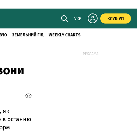
КЛУБ УП
УКР
В'Ю
ЗЕМЕЛЬНИЙ ГІД
WEEKLY CHARTS
РЕКЛАМА:
зони
, як
е в останню
норм