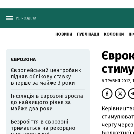
УСІ РОЗДІЛИ
НОВИНИ
ПУБЛІКАЦІЇ
КОЛОНКИ
ІН
Єврок
ЄВРОЗОНА
стиму
Європейський центробанк
підняв облікову ставку
6 ТРАВНЯ 2012, 1
вперше за майже 3 роки
Інфляція в єврозоні зросла
до найвищого рівня за
Керівництво
майже два роки
стимулюват
Безробіття в єврозоні
чергу чере
тримається на рекордно
бюджетної е