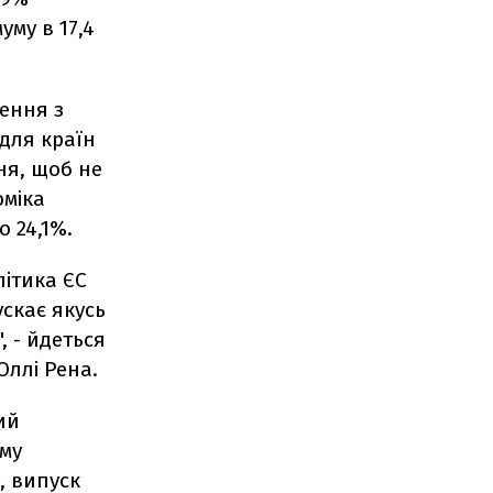
му в 17,4
ення з
для країн
ня, щоб не
оміка
о 24,1%.
літика ЄС
скає якусь
, - йдеться
Оллі Рена.
ий
ому
, випуск