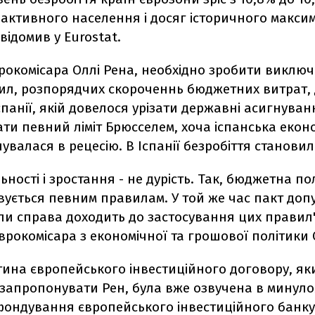
активного населення і досяг історичного максиму
овідомив у Eurostat.
рокомісара Оллі Рена, необхідно зробити виключ
ил, розпорядчих скороченнь бюджетних витрат, 
спанії, якій довелося урізати державні асигнуван
и певний ліміт Брюсселем, хоча іспанська екон
чувалася в рецесію. В Іспанії безробіття становил
льності і зростання - не дурість. Так, бюджетна по
ується певним правилам. У той же час пакт допу
ли справа доходить до застосування цих правил"
єврокомісара з економічної та грошової політики 
тина європейського інвестиційного договору, як
 запропонувати Рен, була вже озвучена в минул
фондування європейського інвестиційного банку