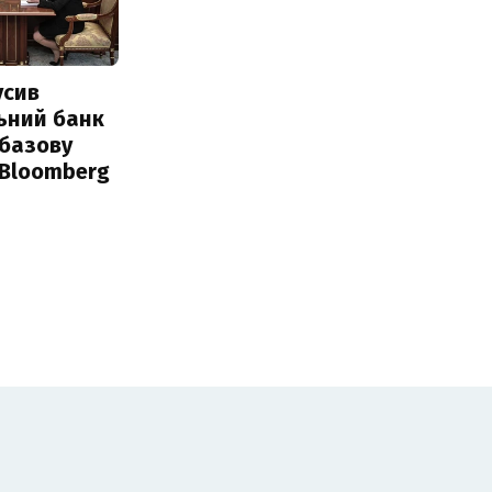
усив
ьний банк
 базову
 Bloomberg