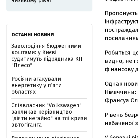
низькому рівні
Пропонуєть
інфраструк
постраждали
ОСТАННІ НОВИНИ
посиланням 
Заволодіння бюджетними
коштами: у Києві
Робиться це
судитимуть підрядника КП
видно, не г
"Плесо"
фінансову 
Росіяни атакували
Однак новий
енергетику у пʼяти
областях
Німеччини: 
Франсуа Олл
Співвласник "Volkswagen"
закликав керівництво
Рівень безр
"діяти негайно" на тлі кризи
небаченої з
автогіганта
У березні р