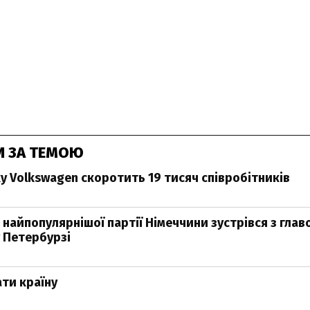
И ЗА ТЕМОЮ
ку Volkswagen скоротить 19 тисяч співробітників
 найпопулярнішої партії Німеччини зустрівся з гла
у Петербурзі
ати країну