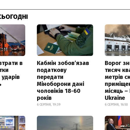
СЬОГОДНІ
втрати в
Кабмін зобовʼязав
Ворог з
итки
податкову
тисяч к
 ударів
передати
метрів с
ь
Міноборони дані
приміще
чоловіків 18-60
місяць –
років
Ukraine
6 СЕРПНЯ, 19:39
6 СЕРПНЯ, 16:50