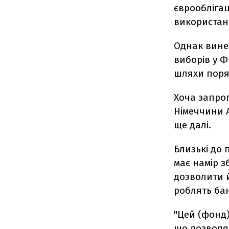
єврооблігац
використанн
Однак вине
виборів у Ф
шляхи поря
Хоча запро
Німеччини А
ще далі.
Близькі до
має намір з
дозволити 
роблять ба
"Цей (фонд)
що дозволяю