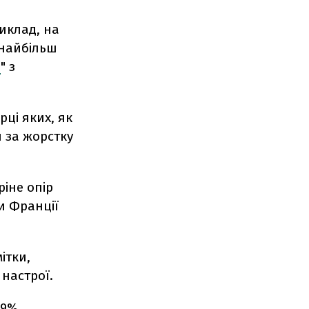
иклад, на
 найбільш
и
" з
рці яких, як
я за жорстку
іне опір
и Франції
ітки,
настрої.
,9%