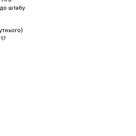
 до штабу
утнього)
 17