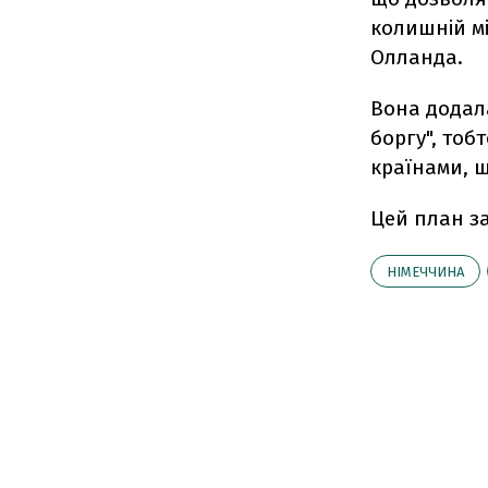
колишній мі
Олланда.
Вона додал
боргу", тоб
країнами, щ
Цей план з
НІМЕЧЧИНА