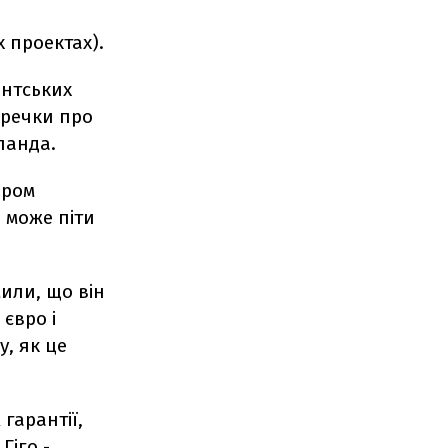
 проектах).
ентських
еречки про
ланда.
ером
 може піти
или, що він
євро і
, як це
гарантії,
Гіго -