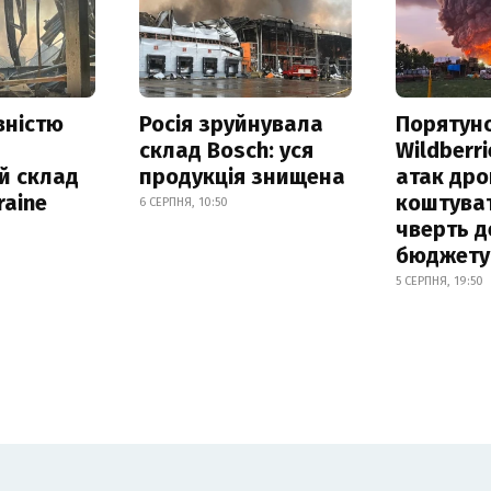
вністю
Росія зруйнувала
Порятун
склад Bosch: уся
Wildberri
й склад
продукція знищена
атак дро
raine
коштува
6 СЕРПНЯ, 10:50
чверть д
бюджету
5 СЕРПНЯ, 19:50