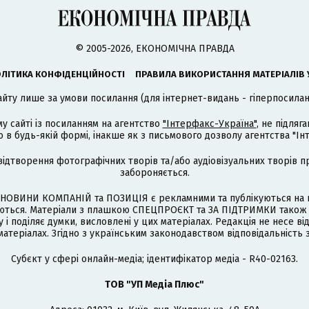
© 2005-2026, ЕКОНОМІЧНА ПРАВДА
ЛІТИКА КОНФІДЕНЦІЙНОСТІ
ПРАВИЛА ВИКОРИСТАННЯ МАТЕРІАЛІВ 
айту лише за умови посилання (для інтернет-видань - гіперпосиланн
му сайті із посиланням на агентство
"Інтерфакс-Україна"
, не підля
 будь-якій формі, інакше як з письмового дозволу агентства "Ін
відтворення фотографічних творів та/або аудіовізуальних творів п
забороняється.
НОВИНИ КОМПАНІЙ та ПОЗИЦІЯ є рекламними та публікуються на п
туються. Матеріали з плашкою СПЕЦПРОЄКТ та ЗА ПІДТРИМКИ також
 і поділяє думки, висловлені у цих матеріалах. Редакція не несе ві
атеріалах. Згідно з українським законодавством відповідальність 
Cубєкт у сфері онлайн-медіа; ідентифікатор медіа - R40-02163.
ТОВ "УП Медіа Плюс"