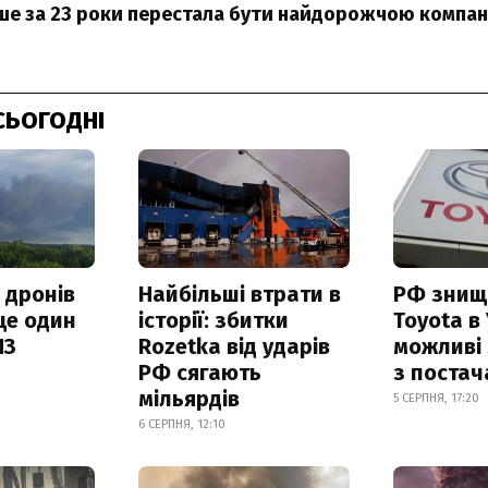
ше за 23 роки перестала бути найдорожчою компан
СЬОГОДНІ
 дронів
Найбільші втрати в
РФ знищ
ще один
історії: збитки
Toyota в 
ПЗ
Rozetka від ударів
можливі
РФ сягають
з поста
мільярдів
5 СЕРПНЯ, 17:20
6 СЕРПНЯ, 12:10