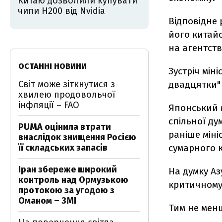
Китаю дозволили купувати
чипи H200 від Nvidia
Відповідне 
його китайс
на агентств
ОСТАННІ НОВИНИ
Зустріч міні
Світ може зіткнутися з
двадцятки" 
хвилею продовольчої
інфляції – FAO
Японський 
спільної ду
PUMA оцінила втрати
раніше міні
внаслідок знищення Росією
її складських запасів
сумарного к
Іран збереже широкий
На думку Аз
контроль над Ормузькою
критичному 
протокою за угодою з
Оманом – ЗМІ
Тим не менш