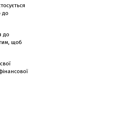
стосується
 до
я до
тим, щоб
свої
фінансової