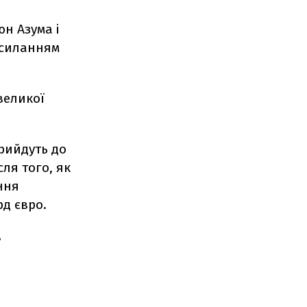
н Азума і
осиланням
"великої
рийдуть до
ля того, як
ння
рд євро.
в