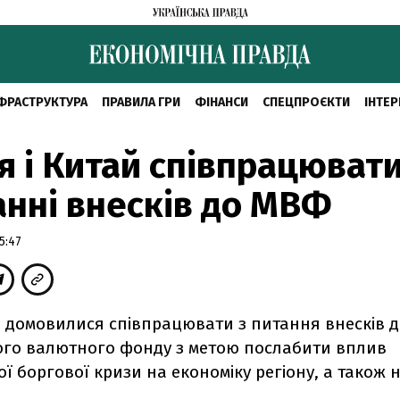
ФРАСТРУКТУРА
ПРАВИЛА ГРИ
ФІНАНСИ
СПЕЦПРОЄКТИ
ІНТЕР
я і Китай співпрацюват
анні внесків до МВФ
5:47
ін домовилися співпрацювати з питання внесків 
го валютного фонду з метою послабити вплив
ї боргової кризи на економіку регіону, а також н