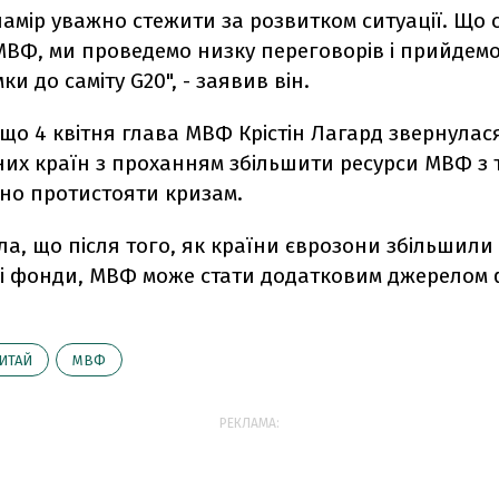
амір уважно стежити за розвитком ситуації. Що 
МВФ, ми проведемо низку переговорів і прийдемо
ки до саміту G20", - заявив він.
що 4 квітня глава МВФ Крістін Лагард звернулас
них країн з проханням збільшити ресурси МВФ з 
шно протистояти кризам.
а, що після того, як країни єврозони збільшили 
і фонди, МВФ може стати додатковим джерелом 
ИТАЙ
МВФ
РЕКЛАМА: