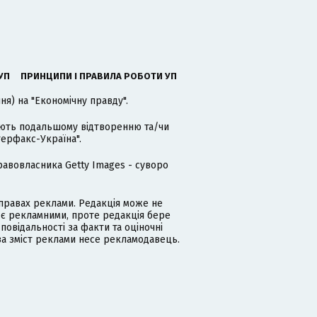
УП
ПРИНЦИПИ І ПРАВИЛА РОБОТИ УП
я) на "Економічну правду".
гають подальшому відтворенню та/чи
терфакс-Україна".
равовласника Getty Images - суворо
равах реклами. Редакція може не
 є рекламними, проте редакція бере
дповідальності за факти та оціночні
за зміст реклами несе рекламодавець.