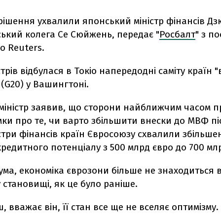
рішення ухвалили японський міністр фінансів Дзю
ький колега Се Сюйжень, передає "
Росбалт
" з п
о Reuters.
стрів відбулася в Токіо напередодні саміту країн 
(G20) у Вашингтоні.
міністр заявив, що сторони найближчим часом п
мки про те, чи варто збільшити внески до МВФ піс
стри фінансів країн Євросоюзу схвалили збільше
редитного потенціалу з 500 млрд євро до 700 мл
ума, економіка єврозони більше не знаходиться 
становищі, як це було раніше.
, вважає він, її стан все ще не вселяє оптимізму.