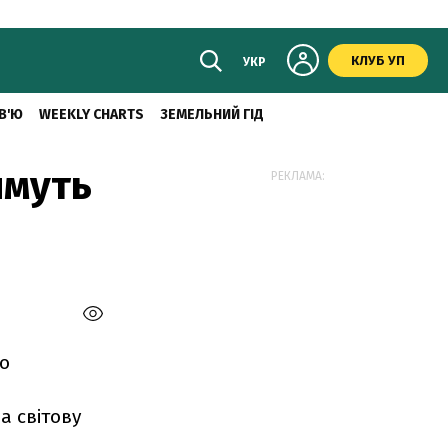
КЛУБ УП
УКР
В'Ю
WEEKLY CHARTS
ЗЕМЕЛЬНИЙ ГІД
имуть
РЕКЛАМА:
до
а світову