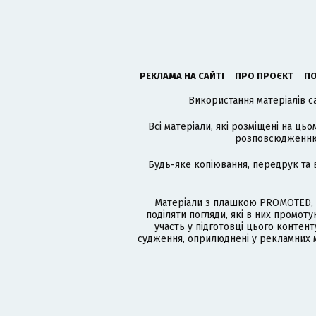
РЕКЛАМА НА САЙТІ
ПРО ПРОЄКТ
ПО
Використання матеріалів с
Всі матеріали, які розміщені на цьо
розповсюдженню в
Будь-яке копіювання, передрук та 
Матеріали з плашкою PROMOTED, 
поділяти погляди, які в них промо
участь у підготовці цього контенту
судження, оприлюднені у рекламних м