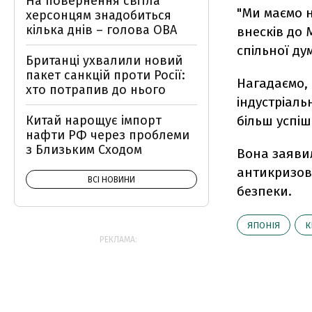
На повернення світла
"Ми маємо н
херсонцям знадобиться
кілька днів – голова ОВА
внесків до 
спільної дум
Британці ухвалили новий
пакет санкцій проти Росії:
Нагадаємо, 
хто потрапив до нього
індустріаль
Китай нарощує імпорт
більш успі
нафти РФ через проблеми
з Близьким Сходом
Вона заявил
антикризов
ВСІ НОВИНИ
безпеки.
ЯПОНІЯ
К
РЕКЛАМА: