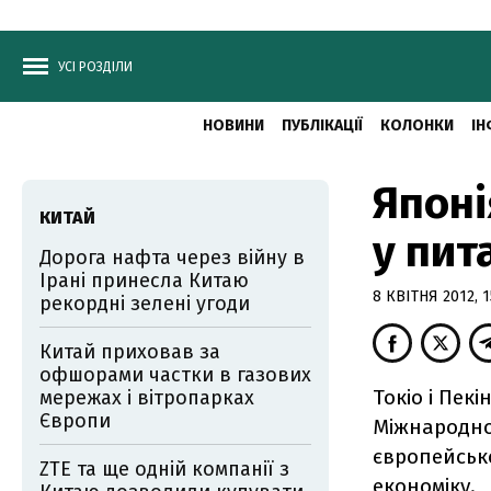
УСІ РОЗДІЛИ
НОВИНИ
ПУБЛІКАЦІЇ
КОЛОНКИ
ІН
Японі
КИТАЙ
у пит
Дорога нафта через війну в
Ірані принесла Китаю
8 КВІТНЯ 2012, 1
рекордні зелені угоди
Китай приховав за
офшорами частки в газових
Токіо і Пек
мережах і вітропарках
Європи
Міжнародно
європейсько
ZTE та ще одній компанії з
економіку.