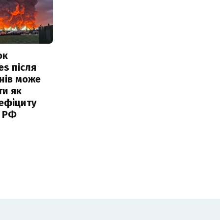
ок
es після
нів може
ти як
ефіциту
 РФ