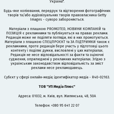
Україна".
Будь-яке копіювання, передрук та відтворення фотографічних
творів та/або аудіовізуальних творів правовласника Getty
Images - суворо забороняється.
Матеріали з плашкою PROMOTED, НОВИНИ КОМПАНІЙ та
ПОЗИЦІЯ є рекламними та публікуються на правах реклами.
Редакція може не поділяти погляди, які в них промотуються.
Матеріали з плашкою СПЕЦПРОЄКТ та ЗА ПІДТРИМКИ також є
рекламними, проте редакція бере участь у підготовці цього
контенту і поділяє думки, висловлені у цих матеріалах.
Редакція не несе відповідальності за факти та оціночні
судження, оприлюднені у рекламних матеріалах. Згідно з
українським законодавством відповідальність за зміст
реклами несе рекламодавець.
Cубєкт у сфері онлайн-медіа; ідентифікатор медіа - R40-02163.
ТОВ "УП Медіа Плюс"
Адреса: 01032, м. Київ, вул. Жилянська, 48, 50А
Телефон: +380 95 641 22 07