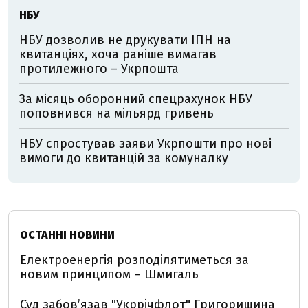
НБУ
НБУ дозволив не друкувати ІПН на
квитанціях, хоча раніше вимагав
протилежного – Укрпошта
За місяць оборонний спецрахунок НБУ
поповнився на мільярд гривень
НБУ спростував заяви Укрпошти про нові
вимоги до квитанцій за комуналку
ОСТАННІ НОВИНИ
Електроенергія розподілятиметься за
новим принципом – Шмигаль
Суд забов’язав "Укррічфлот" Григоришина