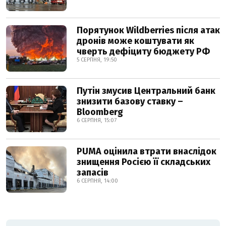
Порятунок Wildberries після атак
дронів може коштувати як
чверть дефіциту бюджету РФ
5 СЕРПНЯ, 19:50
Путін змусив Центральний банк
знизити базову ставку –
Bloomberg
6 СЕРПНЯ, 15:07
PUMA оцінила втрати внаслідок
знищення Росією її складських
запасів
6 СЕРПНЯ, 14:00