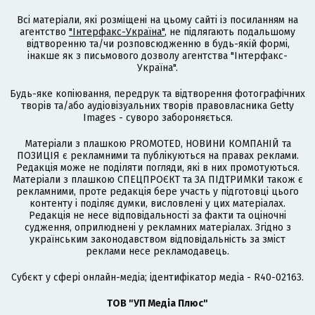
Всі матеріали, які розміщені на цьому сайті із посиланням на
агентство
"Інтерфакс-Україна"
, не підлягають подальшому
відтворенню та/чи розповсюдженню в будь-якій формі,
інакше як з письмового дозволу агентства "Інтерфакс-
Україна".
Будь-яке копіювання, передрук та відтворення фотографічних
творів та/або аудіовізуальних творів правовласника Getty
Images - суворо забороняється.
Матеріали з плашкою PROMOTED, НОВИНИ КОМПАНІЙ та
ПОЗИЦІЯ є рекламними та публікуються на правах реклами.
Редакція може не поділяти погляди, які в них промотуються.
Матеріали з плашкою СПЕЦПРОЄКТ та ЗА ПІДТРИМКИ також є
рекламними, проте редакція бере участь у підготовці цього
контенту і поділяє думки, висловлені у цих матеріалах.
Редакція не несе відповідальності за факти та оціночні
судження, оприлюднені у рекламних матеріалах. Згідно з
українським законодавством відповідальність за зміст
реклами несе рекламодавець.
Cубєкт у сфері онлайн-медіа; ідентифікатор медіа - R40-02163.
ТОВ "УП Медіа Плюс"