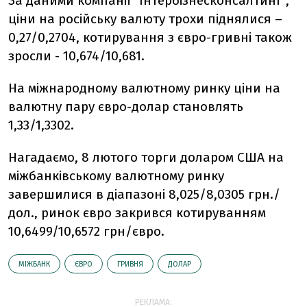
За даними компанії "Інтербізнесконсалтинг",
ціни на російську валюту трохи піднялися –
0,27/0,2704, котирування з євро-гривні також
зросли - 10,674/10,681.
На міжнародному валютному ринку ціни на
валютну пару євро-долар становлять
1,33/1,3302.
Нагадаємо, 8 лютого торги доларом США на
міжбанківському валютному ринку
завершилися в діапазоні 8,025/8,0305 грн./
дол., ринок євро закрився котируванням
10,6499/10,6572 грн/євро.
МІЖБАНК
ЄВРО
ГРИВНЯ
ДОЛАР
РЕКЛАМА: