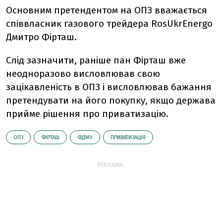
Основним претендентом на ОПЗ вважається
співвласник газового трейдера RosUkrEnergo
Дмитро Фірташ.
Слід зазначити, раніше пан Фірташ вже
неодноразово висловлював свою
зацікавленість в ОПЗ і висловлював бажання
претендувати на його покупку, якщо держава
прийме рішення про приватизацію.
ОПЗ
ФІРТАШ
ФДМУ
ПРИВАТИЗАЦІЯ
РЕКЛАМА: