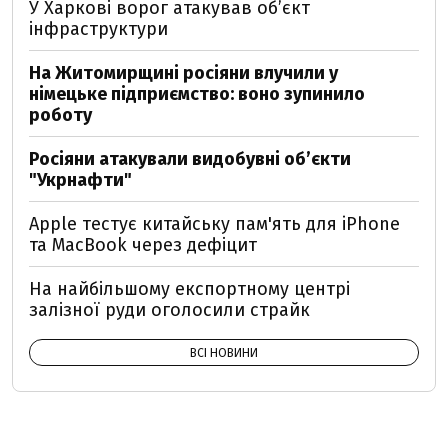
У Харкові ворог атакував обʼєкт
інфраструктури
На Житомирщині росіяни влучили у
німецьке підприємство: воно зупинило
роботу
Росіяни атакували видобувні обʼєкти
"Укрнафти"
Apple тестує китайську пам'ять для iPhone
та MacBook через дефіцит
На найбільшому експортному центрі
залізної руди оголосили страйк
ВСІ НОВИНИ