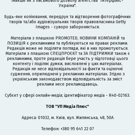
інакше як з письмового дозволу агентства "Інтерфакс-
Україна".
Будь-яке копіювання, передрук та відтворення фотографічних
творів та/або аудіовізуальних творів правовласника Getty
Images - суворо забороняється.
Матеріали з плашкою PROMOTED, НОВИНИ КОМПАНІЙ та
ПОЗИЦІЯ є рекламними та публікуються на правах реклами.
Редакція може не поділяти погляди, які в них промотуються.
Матеріали з плашкою СПЕЦПРОЄКТ та ЗА ПІДТРИМКИ також є
рекламними, проте редакція бере участь у підготовці цього
контенту і поділяє думки, висловлені у цих матеріалах.
Редакція не несе відповідальності за факти та оціночні
судження, оприлюднені у рекламних матеріалах. Згідно з
українським законодавством відповідальність за зміст
реклами несе рекламодавець.
Cубєкт у сфері онлайн-медіа; ідентифікатор медіа - R40-02163.
ТОВ "УП Медіа Плюс"
Адреса: 01032, м. Київ, вул. Жилянська, 48, 50А
Телефон: +380 95 641 22 07