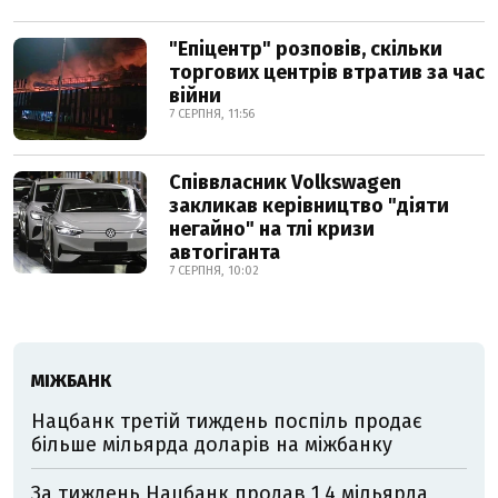
"Епіцентр" розповів, скільки
торгових центрів втратив за час
війни
7 СЕРПНЯ, 11:56
Співвласник Volkswagen
закликав керівництво "діяти
негайно" на тлі кризи
автогіганта
7 СЕРПНЯ, 10:02
МІЖБАНК
Нацбанк третій тиждень поспіль продає
більше мільярда доларів на міжбанку
За тиждень Нацбанк продав 1,4 мільярда