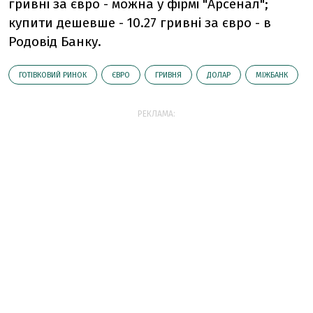
гривні за євро - можна у фірмі "Арсенал";
купити дешевше - 10.27 гривні за євро - в
Родовід Банку.
ГОТІВКОВИЙ РИНОК
ЄВРО
ГРИВНЯ
ДОЛАР
МІЖБАНК
РЕКЛАМА: