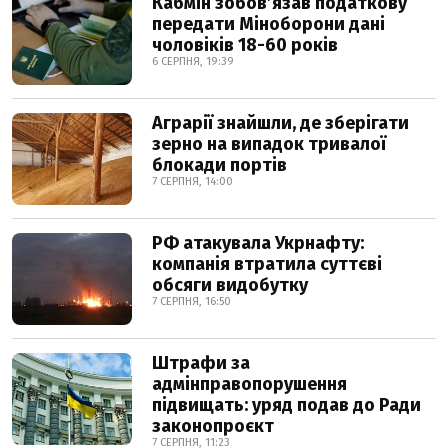
Кабмін зобовʼязав податкову
передати Міноборони дані
чоловіків 18-60 років
6 СЕРПНЯ, 19:39
Аграрії знайшли, де зберігати
зерно на випадок тривалої
блокади портів
7 СЕРПНЯ, 14:00
РФ атакувала Укрнафту:
компанія втратила суттєві
обсяги видобутку
7 СЕРПНЯ, 16:50
Штрафи за
адмінправопорушення
підвищать: уряд подав до Ради
законопроєкт
7 СЕРПНЯ, 11:23