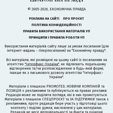
© 2005-2026, ЕКОНОМІЧНА ПРАВДА
РЕКЛАМА НА САЙТІ
ПРО ПРОЄКТ
ПОЛІТИКА КОНФІДЕНЦІЙНОСТІ
ПРАВИЛА ВИКОРИСТАННЯ МАТЕРІАЛІВ УП
ПРИНЦИПИ І ПРАВИЛА РОБОТИ УП
Використання матеріалів сайту лише за умови посилання (для
інтернет-видань - гіперпосилання) на "Економічну правду".
Всі матеріали, які розміщені на цьому сайті із посиланням на
агентство
"Інтерфакс-Україна"
, не підлягають подальшому
відтворенню та/чи розповсюдженню в будь-якій формі,
інакше як з письмового дозволу агентства "Інтерфакс-
Україна".
Матеріали з плашкою PROMOTED, НОВИНИ КОМПАНІЙ та
ПОЗИЦІЯ є рекламними та публікуються на правах реклами.
Редакція може не поділяти погляди, які в них промотуються.
Матеріали з плашкою СПЕЦПРОЄКТ та ЗА ПІДТРИМКИ також є
рекламними, проте редакція бере участь у підготовці цього
контенту і поділяє думки, висловлені у цих матеріалах.
Редакція не несе відповідальності за факти та оціночні