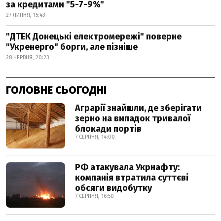
за кредитами "5-7-9%"
27 ЛИПНЯ, 15:43
"ДТЕК Донецькі електромережі" поверне
"Укренерго" борги, але пізніше
28 ЧЕРВНЯ, 20:23
ГОЛОВНЕ СЬОГОДНІ
Аграрії знайшли, де зберігати
зерно на випадок тривалої
блокади портів
7 СЕРПНЯ, 14:00
РФ атакувала Укрнафту:
компанія втратила суттєві
обсяги видобутку
7 СЕРПНЯ, 16:50