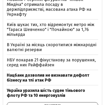
Міндіча" отримала посаду в
держпідприємстві, масована атака РФ на
Укрнафту
Київ шукає тих, хто відремонтує метро між
"Тараса Шевченко" і "Почайною" за 1,76
мільярда
В Україні за місяць скоротилися міжнародні
валютні резерви
НБУ покарав 21 фінустанову за порушення,
серед них Райффайзен
Нацбанк дозволив не визнавати дефолт
бізнесу на тлі атак РФ
Україна уразила шість суден тіньового
флоту РФ та 10 енерговузлів