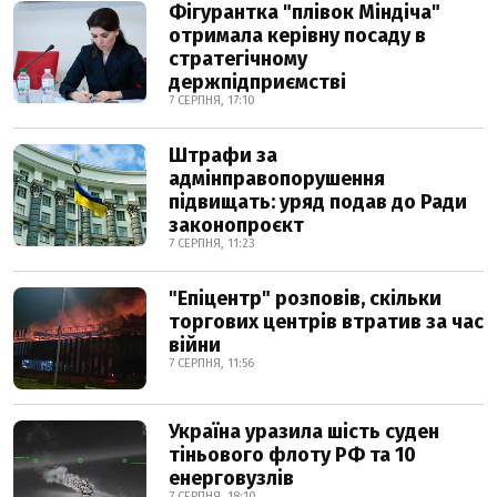
Фігурантка "плівок Міндіча"
отримала керівну посаду в
стратегічному
держпідприємстві
7 СЕРПНЯ, 17:10
Штрафи за
адмінправопорушення
підвищать: уряд подав до Ради
законопроєкт
7 СЕРПНЯ, 11:23
"Епіцентр" розповів, скільки
торгових центрів втратив за час
війни
7 СЕРПНЯ, 11:56
Україна уразила шість суден
тіньового флоту РФ та 10
енерговузлів
7 СЕРПНЯ, 18:10