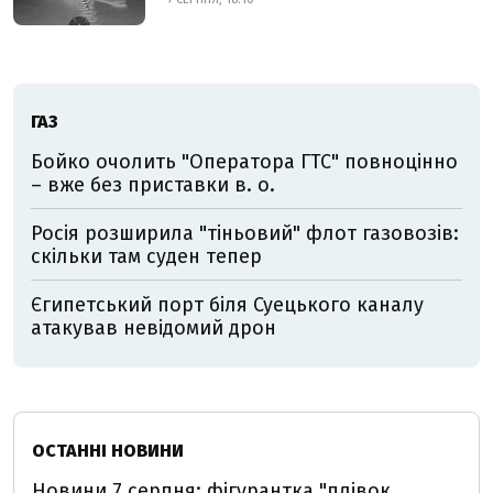
ГАЗ
Бойко очолить "Оператора ГТС" повноцінно
– вже без приставки в. о.
Росія розширила "тіньовий" флот газовозів:
скільки там суден тепер
Єгипетський порт біля Суецького каналу
атакував невідомий дрон
ОСТАННІ НОВИНИ
Новини 7 серпня: фігурантка "плівок