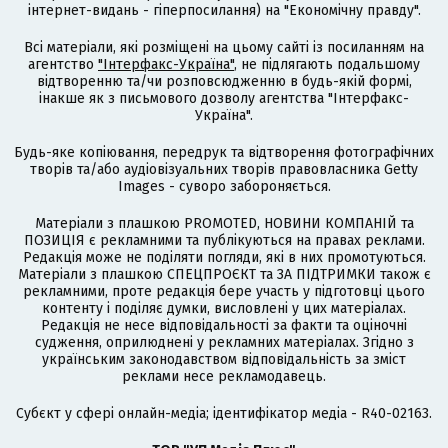
інтернет-видань - гіперпосилання) на "Економічну правду".
Всі матеріали, які розміщені на цьому сайті із посиланням на
агентство
"Інтерфакс-Україна"
, не підлягають подальшому
відтворенню та/чи розповсюдженню в будь-якій формі,
інакше як з письмового дозволу агентства "Інтерфакс-
Україна".
Будь-яке копіювання, передрук та відтворення фотографічних
творів та/або аудіовізуальних творів правовласника Getty
Images - суворо забороняється.
Матеріали з плашкою PROMOTED, НОВИНИ КОМПАНІЙ та
ПОЗИЦІЯ є рекламними та публікуються на правах реклами.
Редакція може не поділяти погляди, які в них промотуються.
Матеріали з плашкою СПЕЦПРОЄКТ та ЗА ПІДТРИМКИ також є
рекламними, проте редакція бере участь у підготовці цього
контенту і поділяє думки, висловлені у цих матеріалах.
Редакція не несе відповідальності за факти та оціночні
судження, оприлюднені у рекламних матеріалах. Згідно з
українським законодавством відповідальність за зміст
реклами несе рекламодавець.
Cубєкт у сфері онлайн-медіа; ідентифікатор медіа - R40-02163.