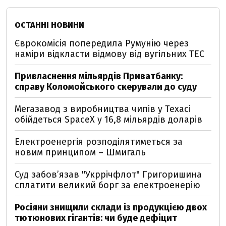
ОСТАННІ НОВИНИ
Єврокомісія попередила Румунію через
наміри відкласти відмову від вугільних ТЕС
Привласнення мільярдів Приватбанку:
справу Коломойського скерували до суду
Мегазавод з виробництва чипів у Техасі
обійдеться SpaceX у 16,8 мільярдів доларів
Електроенергія розподілятиметься за
новим принципом – Шмигаль
Суд забов’язав "Укррічфлот" Григоришина
сплатити великий борг за електроенерію
Росіяни знищили склади із продукцією двох
тютюнових гігантів: чи буде дефіцит