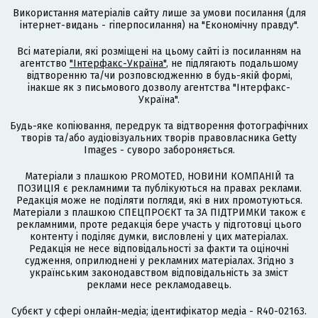
Використання матеріалів сайту лише за умови посилання (для
інтернет-видань - гіперпосилання) на "Економічну правду".
Всі матеріали, які розміщені на цьому сайті із посиланням на
агентство
"Інтерфакс-Україна"
, не підлягають подальшому
відтворенню та/чи розповсюдженню в будь-якій формі,
інакше як з письмового дозволу агентства "Інтерфакс-
Україна".
Будь-яке копіювання, передрук та відтворення фотографічних
творів та/або аудіовізуальних творів правовласника Getty
Images - суворо забороняється.
Матеріали з плашкою PROMOTED, НОВИНИ КОМПАНІЙ та
ПОЗИЦІЯ є рекламними та публікуються на правах реклами.
Редакція може не поділяти погляди, які в них промотуються.
Матеріали з плашкою СПЕЦПРОЄКТ та ЗА ПІДТРИМКИ також є
рекламними, проте редакція бере участь у підготовці цього
контенту і поділяє думки, висловлені у цих матеріалах.
Редакція не несе відповідальності за факти та оціночні
судження, оприлюднені у рекламних матеріалах. Згідно з
українським законодавством відповідальність за зміст
реклами несе рекламодавець.
Cубєкт у сфері онлайн-медіа; ідентифікатор медіа - R40-02163.