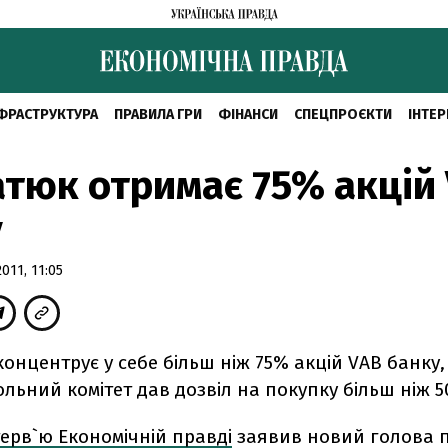
ФРАСТРУКТУРА
ПРАВИЛА ГРИ
ФІНАНСИ
СПЕЦПРОЄКТИ
ІНТЕР
тюк отримає 75% акцій
у
11, 11:05
онцентрує у себе більш ніж 75% акцій VAB банку
ьний комітет дав дозвіл на покупку більш ніж 
терв`ю Економічній правді
заявив новий голова 