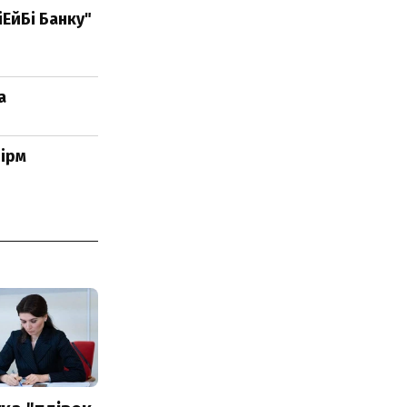
іЕйБі Банку"
а
ірм