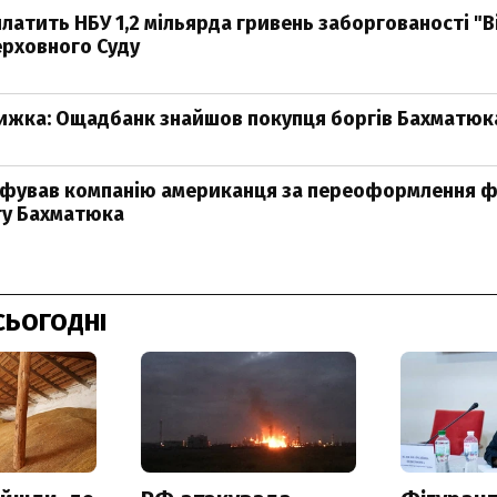
латить НБУ 1,2 мільярда гривень заборгованості "В
ерховного Суду
ижка: Ощадбанк знайшов покупця боргів Бахматюк
фував компанію американця за переоформлення ф
гу Бахматюка
СЬОГОДНІ