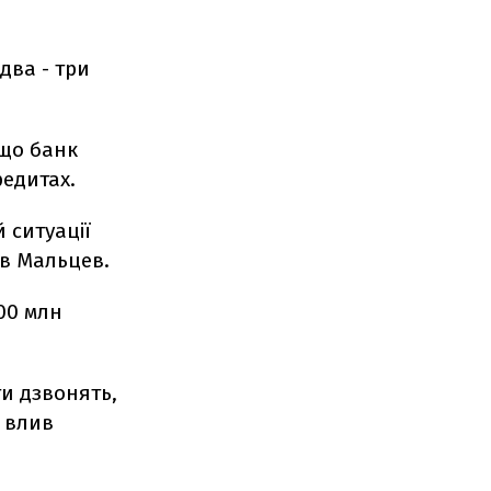
два - три
 що банк
редитах.
 ситуації
ав Мальцев.
00 млн
ти дзвонять,
р влив