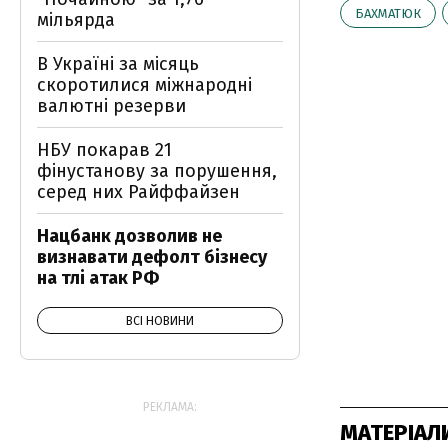
БАХМАТЮК
мільярда
В Україні за місяць
скоротилися міжнародні
валютні резерви
НБУ покарав 21
фінустанову за порушення,
серед них Райффайзен
Нацбанк дозволив не
визнавати дефолт бізнесу
на тлі атак РФ
ВСІ НОВИНИ
РЕКЛАМА:
МАТЕРІАЛ