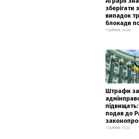
Аграрії зн
зберігати 
випадок т
блокади по
7 СЕРПНЯ, 14:00
Штрафи з
адмінправ
підвищать:
подав до Р
законопро
7 СЕРПНЯ, 11:23