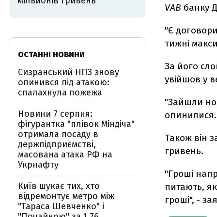
мільйонів гривень
VAB
банку Д
"Є договори
тижні макси
ОСТАННІ НОВИНИ
За його сло
Сизранський НПЗ знову
увійшов у в
опинився під атакою:
спалахнула пожежа
"Зайшли нов
Новини 7 серпня:
опинилися. 
фігурантка "плівок Міндіча"
отримала посаду в
Також він з
держпідприємстві,
гривень.
масована атака РФ на
Укрнафту
"Гроші напр
Київ шукає тих, хто
питають, як
відремонтує метро між
гроші", - з
"Тараса Шевченко" і
"Почайною" за 1,76