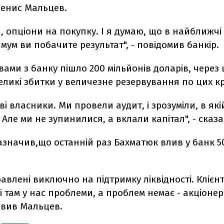
енис Мальцев.
, опціони на покупку. І я думаю, що в найближчі 
мум ви побачите результат", - повідомив банкір.
вами з банку пішло 200 мільйонів доларів, через
еликі збитки у величезне резервування по цих к
і власники. Ми провели аудит, і зрозуміли, в якій
Але ми не зупинилися, а вклали капітал", - сказ
азначив,що останній раз Бахматюк влив у банк 5
авлені виключно на підтримку ліквідності. Клієн
і там у нас проблеми, а проблем немає - акціоне
аявив Мальцев.