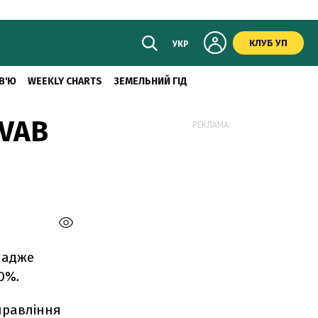
КЛУБ УП
УКР
В'Ю
WEEKLY CHARTS
ЗЕМЕЛЬНИЙ ГІД
 VAB
РЕКЛАМА:
, адже
50%
.
правління