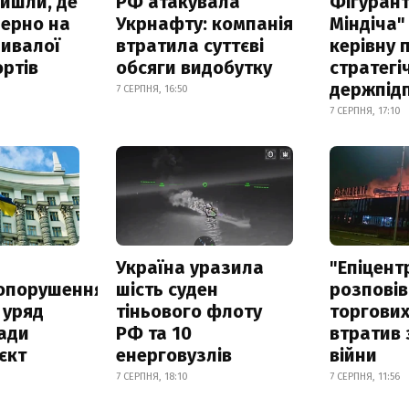
айшли, де
РФ атакувала
Фігурант
зерно на
Укрнафту: компанія
Міндіча"
ривалої
втратила суттєві
керівну 
ртів
обсяги видобутку
стратегі
держпід
7 СЕРПНЯ, 16:50
7 СЕРПНЯ, 17:10
а
Україна уразила
"Епіцент
опорушення
шість суден
розповів
 уряд
тіньового флоту
торгових
ади
РФ та 10
втратив 
єкт
енерговузлів
війни
7 СЕРПНЯ, 18:10
7 СЕРПНЯ, 11:56