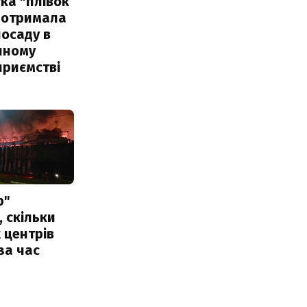
ка "плівок
 отримала
посаду в
чному
приємстві
р"
, скільки
 центрів
за час