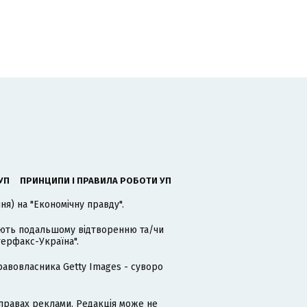
УП
ПРИНЦИПИ І ПРАВИЛА РОБОТИ УП
я) на "Економічну правду".
гають подальшому відтворенню та/чи
терфакс-Україна".
равовласника Getty Images - суворо
равах реклами. Редакція може не