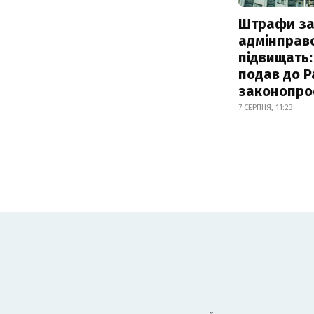
Штрафи з
адмінправ
підвищать:
подав до Р
законопро
7 СЕРПНЯ, 11:23