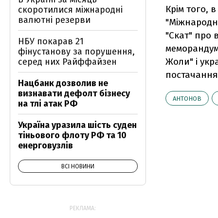
Крім того, 
скоротилися міжнародні
валютні резерви
"Міжнародни
"Скат" про 
НБУ покарав 21
меморандум
фінустанову за порушення,
Жоли" і ук
серед них Райффайзен
постачання 
Нацбанк дозволив не
визнавати дефолт бізнесу
АНТОНОВ
на тлі атак РФ
Україна уразила шість суден
тіньового флоту РФ та 10
енерговузлів
ВСІ НОВИНИ
РЕКЛАМА: