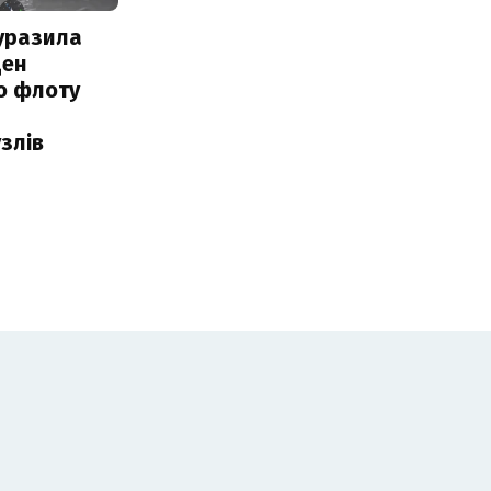
уразила
ден
о флоту
злів