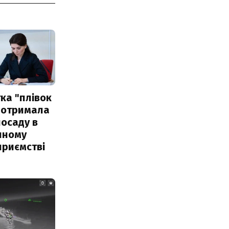
ка "плівок
 отримала
посаду в
чному
приємстві