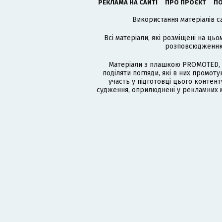
РЕКЛАМА НА САЙТІ
ПРО ПРОЄКТ
ПО
Використання матеріалів с
Всі матеріали, які розміщені на цьо
розповсюдженню в
Матеріали з плашкою PROMOTED, 
поділяти погляди, які в них промо
участь у підготовці цього контенту
судження, оприлюднені у рекламних м