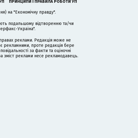
УП
ПРИНЦИПИ І ПРАВИЛА РОБОТИ УП
я) на "Економічну правду".
гають подальшому відтворенню та/чи
терфакс-Україна".
равах реклами. Редакція може не
 є рекламними, проте редакція бере
дповідальності за факти та оціночні
за зміст реклами несе рекламодавець.