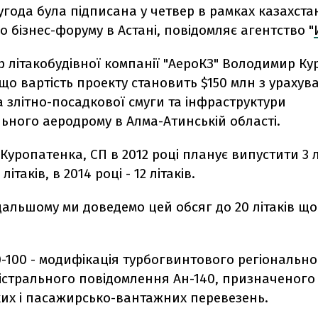
угода була підписана у четвер в рамках казахста
о бізнес-форуму в Астані, повідомляє агентство "
 літакобудівної компанії "АероКЗ" Володимир К
що вартість проекту становить $150 млн з ураху
 злітно-посадкової смуги та інфраструктури
ьного аеродрому в Алма-Атинській області.
Куропатенка, СП в 2012 році планує випустити 3 л
 літаків, в 2014 році - 12 літаків.
дальшому ми доведемо цей обсяг до 20 літаків щор
0-100 - модифікація турбогвинтового регіональн
істрального повідомлення Ан-140, призначеного
их і пасажирсько-вантажних перевезень.