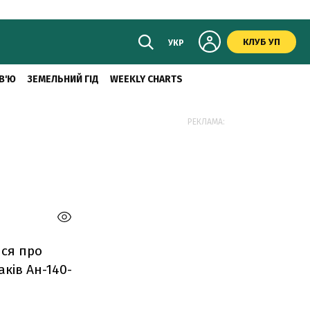
КЛУБ УП
УКР
В'Ю
ЗЕМЕЛЬНИЙ ГІД
WEEKLY CHARTS
РЕКЛАМА:
ися про
аків Ан-140-