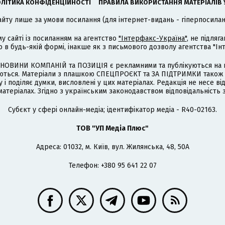
ЛІТИКА КОНФІДЕНЦІЙНОСТІ
ПРАВИЛА ВИКОРИСТАННЯ МАТЕРІАЛІВ 
айту лише за умови посилання (для інтернет-видань - гіперпосиланн
му сайті із посиланням на агентство
"Інтерфакс-Україна"
, не підля
 будь-якій формі, інакше як з письмового дозволу агентства "Ін
НОВИНИ КОМПАНІЙ та ПОЗИЦІЯ є рекламними та публікуються на п
туються. Матеріали з плашкою СПЕЦПРОЄКТ та ЗА ПІДТРИМКИ також
 і поділяє думки, висловлені у цих матеріалах. Редакція не несе ві
атеріалах. Згідно з українським законодавством відповідальність 
Cубєкт у сфері онлайн-медіа; ідентифікатор медіа - R40-02163.
ТОВ "УП Медіа Плюс"
Адреса: 01032, м. Київ, вул. Жилянська, 48, 50А
Телефон: +380 95 641 22 07