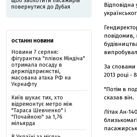
щоб заохотити пасажирів
Відповідна 
повернутися до Дубая
українськог
Гендиректор
повідомив, 
ОСТАННІ НОВИНИ
будівництва
Новини 7 серпня:
випробувал
фігурантка "плівок Міндіча"
отримала посаду в
За словами 
держпідприємстві,
2013 році - 8
масована атака РФ на
Укрнафту
"Потім в по
сказав він.
Київ шукає тих, хто
відремонтує метро між
"Тараса Шевченко" і
Літак Ан-14
"Почайною" за 1,76
близькомаг
мільярда
пасажирськ
В Україні за місяць