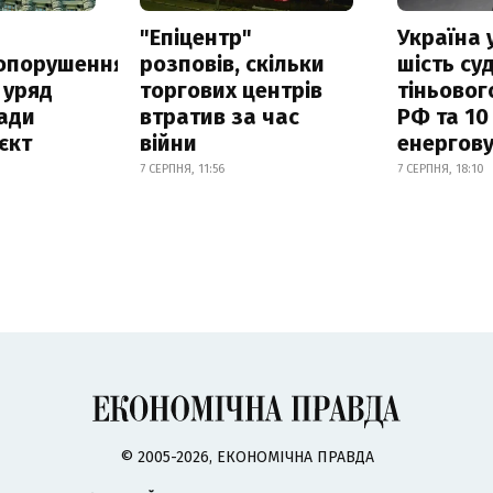
а
"Епіцентр"
Україна 
опорушення
розповів, скільки
шість су
 уряд
торгових центрів
тіньовог
ади
втратив за час
РФ та 10
єкт
війни
енергову
7 СЕРПНЯ, 11:56
7 СЕРПНЯ, 18:10
© 2005-2026, ЕКОНОМІЧНА ПРАВДА