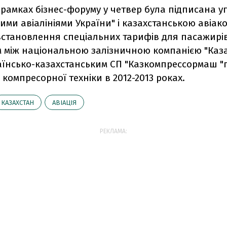
в рамках бізнес-форуму у четвер була підписана у
ми авіалініями України" і казахстанською авіак
встановлення спеціальних тарифів для пасажирів
 між національною залізничною компанією "Каза
раїнсько-казахстанським СП "Казкомпрессормаш "
компресорної техніки в 2012-2013 роках.
КАЗАХСТАН
АВІАЦІЯ
РЕКЛАМА: