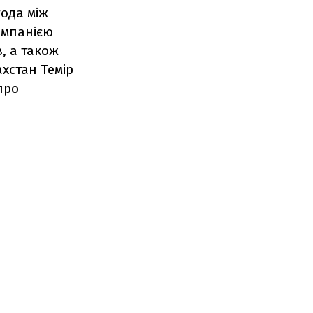
года між
омпанією
, а також
хстан Темір
про