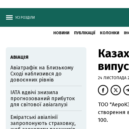
УСІ РОЗДІЛИ
НОВИНИ
ПУБЛІКАЦІЇ
КОЛОНКИ
ІН
Казах
АВІАЦІЯ
випус
Авіатрафік на Близькому
Сході наблизився до
24 ЛИСТОПАДА 20
довоєнних рівнів
IATA вдвічі знизила
прогнозований прибуток
ТОО "АероКЗ
для світової авіагалузі
створення в
Еміратські авіалінії
100.
запропонують страховку,