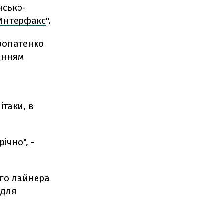
нсько-
Интерфакс
".
уропатенко
ванням
ітаки, в
ічно", -
ого лайнера
 для