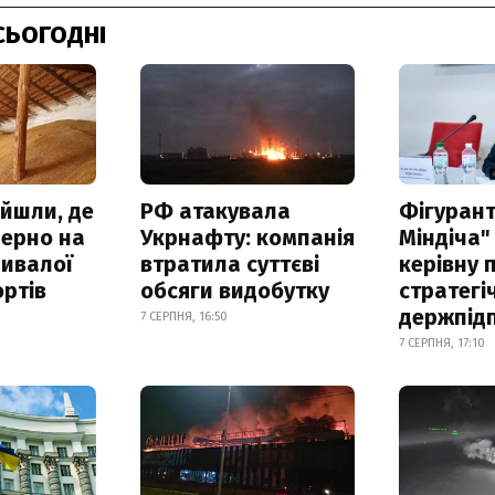
СЬОГОДНІ
айшли, де
РФ атакувала
Фігурант
зерно на
Укрнафту: компанія
Міндіча"
ривалої
втратила суттєві
керівну 
ртів
обсяги видобутку
стратегі
держпід
7 СЕРПНЯ, 16:50
7 СЕРПНЯ, 17:10