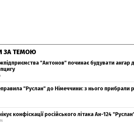
И ЗА ТЕМОЮ
жпідприємства "Антонов" починає будувати ангар д
йпцигу
4
еправила "Руслан" до Німеччини: з нього прибрали р
ікує конфіскації російського літака Ан-124 "Руслан
16