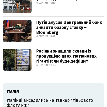
6 СЕРПНЯ, 10:50
Путін змусив Центральний банк
знизити базову ставку –
Bloomberg
6 СЕРПНЯ, 15:07
Росіяни знищили склади із
продукцією двох тютюнових
гігантів: чи буде дефіцит
6 СЕРПНЯ, 18:04
ІТАЛІЯ
Італійці висадились на танкер "тіньового
флоту РФ"