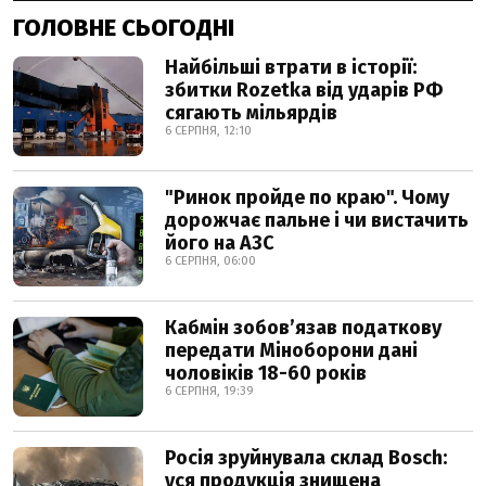
ГОЛОВНЕ СЬОГОДНІ
Найбільші втрати в історії:
збитки Rozetka від ударів РФ
сягають мільярдів
6 СЕРПНЯ, 12:10
"Ринок пройде по краю". Чому
дорожчає пальне і чи вистачить
його на АЗС
6 СЕРПНЯ, 06:00
Кабмін зобовʼязав податкову
передати Міноборони дані
чоловіків 18-60 років
6 СЕРПНЯ, 19:39
Росія зруйнувала склад Bosch:
уся продукція знищена