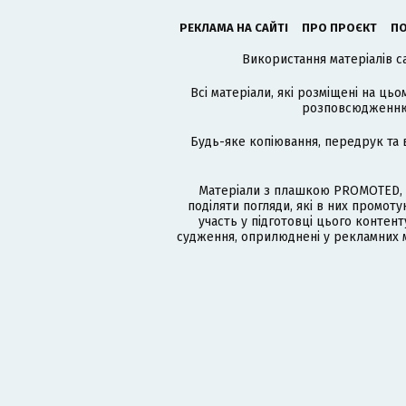
РЕКЛАМА НА САЙТІ
ПРО ПРОЄКТ
ПО
Використання матеріалів с
Всі матеріали, які розміщені на цьо
розповсюдженню в
Будь-яке копіювання, передрук та 
Матеріали з плашкою PROMOTED, 
поділяти погляди, які в них промо
участь у підготовці цього контенту
судження, оприлюднені у рекламних м