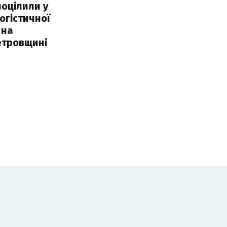
поцілили у
огістичної
 на
етровщині