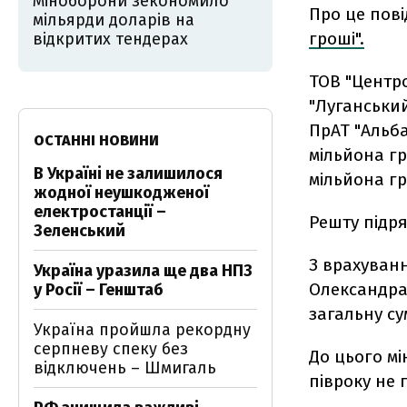
Міноборони зекономило
Про це пові
мільярди доларів на
гроші".
відкритих тендерах
ТОВ "Центро
"Луганський
ПрАТ "Альба
ОСТАННІ НОВИНИ
мільйона г
В Україні не залишилося
мільйона гр
жодної неушкодженої
електростанції –
Решту підря
Зеленський
З врахуванн
Україна уразила ще два НПЗ
Олександра 
у Росії – Генштаб
загальну су
Україна пройшла рекордну
серпневу спеку без
До цього мі
відключень – Шмигаль
півроку не 