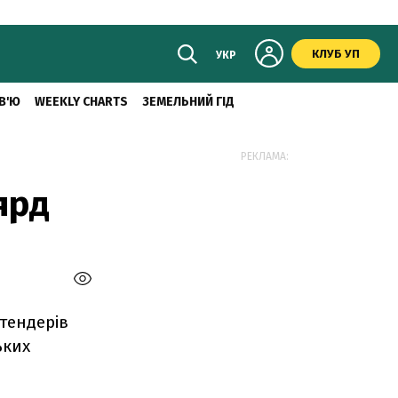
КЛУБ УП
УКР
В'Ю
WEEKLY CHARTS
ЗЕМЕЛЬНИЙ ГІД
РЕКЛАМА:
ярд
 тендерів
ьких