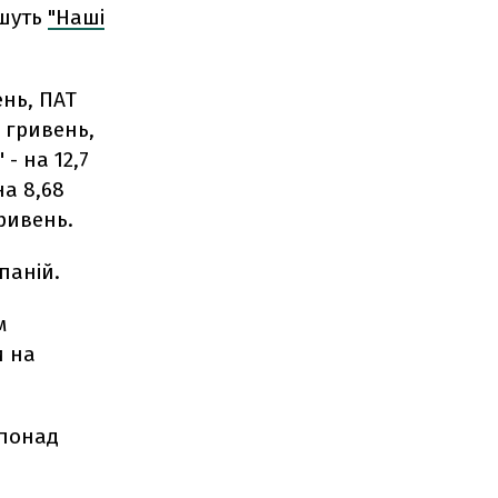
ишуть
"Наші
ень, ПАТ
 гривень,
- на 12,7
а 8,68
ривень.
паній.
м
и на
 понад