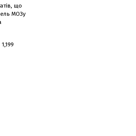
атів, що
вель МОЗу
а
1,199