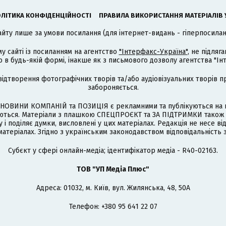
ЛІТИКА КОНФІДЕНЦІЙНОСТІ
ПРАВИЛА ВИКОРИСТАННЯ МАТЕРІАЛІВ 
айту лише за умови посилання (для інтернет-видань - гіперпосиланн
му сайті із посиланням на агентство
"Інтерфакс-Україна"
, не підля
 будь-якій формі, інакше як з письмового дозволу агентства "Ін
відтворення фотографічних творів та/або аудіовізуальних творів п
забороняється.
НОВИНИ КОМПАНІЙ та ПОЗИЦІЯ є рекламними та публікуються на п
туються. Матеріали з плашкою СПЕЦПРОЄКТ та ЗА ПІДТРИМКИ також
 і поділяє думки, висловлені у цих матеріалах. Редакція не несе ві
атеріалах. Згідно з українським законодавством відповідальність 
Cубєкт у сфері онлайн-медіа; ідентифікатор медіа - R40-02163.
ТОВ "УП Медіа Плюс"
Адреса: 01032, м. Київ, вул. Жилянська, 48, 50А
Телефон: +380 95 641 22 07