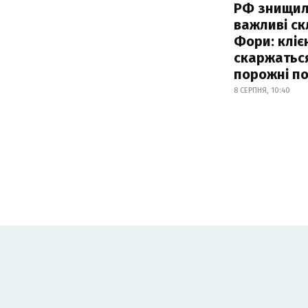
РФ знищи
важливі с
Фори: кліє
скаржатьс
порожні по
8 СЕРПНЯ, 10:40