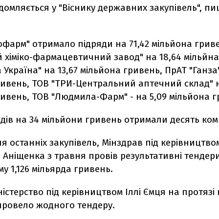
домляється у "Віснику державних закупівель", п
фарм" отримало підряди на 71,42 мільйона грив
 хіміко-фармацевтичний завод" на 18,64 мільйна
 Україна" на 13,67 мільйона гривень, ПрАТ "Ганза" 
ривень, ТОВ "ТРИ-Центральний аптечний склад" н
ивень, ТОВ "Людмила-Фарм" - на 5,09 мільйона г
дів на 34 мільйони гривень отримали десять ком
я останніх закупівель, Мінздрав під керівництво
Аніщенка з травня провів результативні тендер
му 1,126 мільярда гривень.
ністерство під керівництвом Іллі Ємця на протязі
провело жодного тендеру.