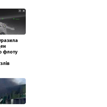
уразила
ден
о флоту
злів