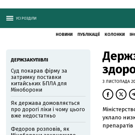
УСІ РОЗДІЛИ
НОВИНИ
ПУБЛІКАЦІЇ
КОЛОНКИ
ІН
Держз
ДЕРЖЗАКУПІВЛІ
здоро
Суд покарав фірму за
затримку поставки
3 ЛИСТОПАДА 201
китайських БПЛА для
Міноборони
Як держава домовляється
Міністерств
про дорогі ліки і чому цього
вже недостатньо
уклало низ
препаратів 
Федоров розповів, як