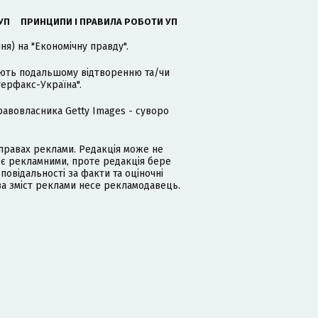
УП
ПРИНЦИПИ І ПРАВИЛА РОБОТИ УП
я) на "Економічну правду".
гають подальшому відтворенню та/чи
терфакс-Україна".
равовласника Getty Images - суворо
равах реклами. Редакція може не
 є рекламними, проте редакція бере
дповідальності за факти та оціночні
за зміст реклами несе рекламодавець.