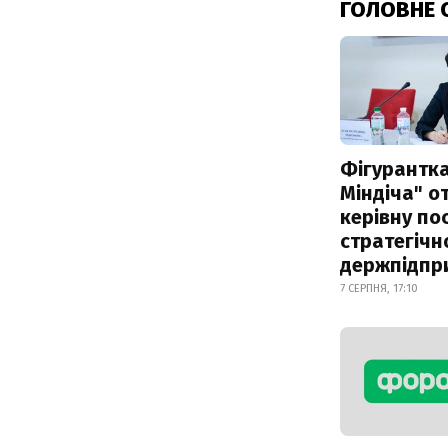
ГОЛОВНЕ 
Фігурантка
Міндіча" 
керівну по
стратегічн
держпідпр
7 СЕРПНЯ, 17:10