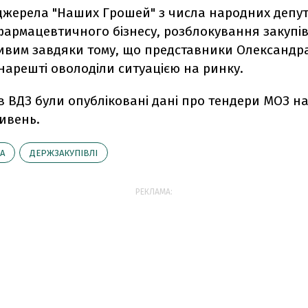
джерела "Наших Грошей" з числа народних депут
 фармацевтичного бізнесу, розблокування закупі
ивим завдяки тому, що представники Олександр
нарешті оволоділи ситуацією на ринку.
 в ВДЗ були опубліковані дані про тендери МОЗ на 
ивень.
А
ДЕРЖЗАКУПІВЛІ
РЕКЛАМА: