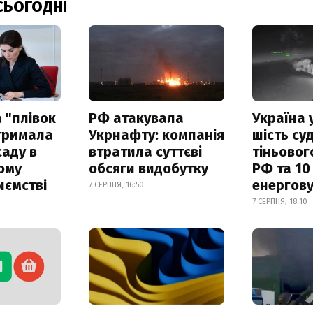
СЬОГОДНІ
 "плівок
РФ атакувала
Україна 
отримала
Укрнафту: компанія
шість су
саду в
втратила суттєві
тіньовог
ому
обсяги видобутку
РФ та 10
иємстві
енергову
7 СЕРПНЯ, 16:50
7 СЕРПНЯ, 18:10