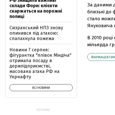
РФ знищила важливі
За даними 
склади Фори: клієнти
скаржаться на порожні
близькі до
полиці
стало можл
Януковича 
Сизранський НПЗ знову
опинився під атакою:
В 2010 році
спалахнула пожежа
мільярда гр
Новини 7 серпня:
фігурантка "плівок Міндіча"
ФАРМАЦЕВТИК
отримала посаду в
держпідприємстві,
масована атака РФ на
Укрнафту
ВСІ НОВИНИ
РЕКЛАМА: