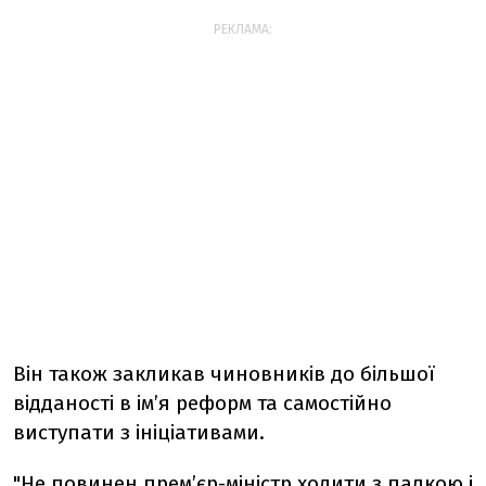
РЕКЛАМА:
Він також закликав чиновників до більшої
відданості в ім’я реформ та самостійно
виступати з ініціативами.
"Не повинен прем’єр-міністр ходити з палкою і