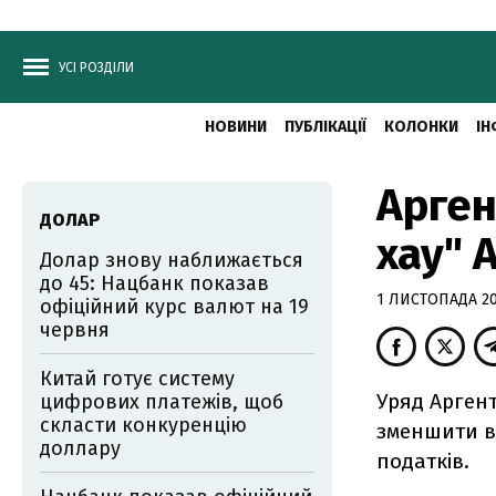
УСІ РОЗДІЛИ
НОВИНИ
ПУБЛІКАЦІЇ
КОЛОНКИ
ІН
Арген
ДОЛАР
хау" 
Долар знову наближається
до 45: Нацбанк показав
1 ЛИСТОПАДА 201
офіційний курс валют на 19
червня
Китай готує систему
Уряд Аргент
цифрових платежів, щоб
скласти конкуренцію
зменшити ві
доллару
податків.