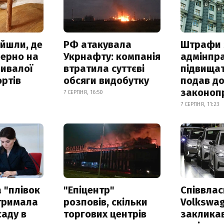
айшли, де
РФ атакувала
Штрафи 
зерно на
Укрнафту: компанія
адмінпр
ривалої
втратила суттєві
підвищат
ртів
обсяги видобутку
подав до
законоп
7 СЕРПНЯ, 16:50
7 СЕРПНЯ, 11:23
 "плівок
"Епіцентр"
Співвла
отримала
розповів, скільки
Volkswa
саду в
торгових центрів
заклика