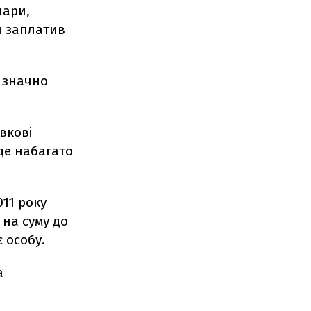
лари,
н заплатив
ж значно
вкові
уде набагато
11 року
 на суму до
 особу.
а