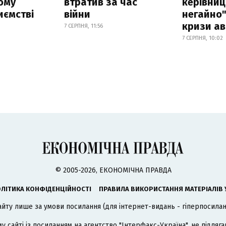
ому
втратив за час
керівниц
иємстві
війни
негайно"
кризи ав
7 СЕРПНЯ, 11:56
7 СЕРПНЯ, 10:02
© 2005-2026, ЕКОНОМІЧНА ПРАВДА
ЛІТИКА КОНФІДЕНЦІЙНОСТІ
ПРАВИЛА ВИКОРИСТАННЯ МАТЕРІАЛІВ 
айту лише за умови посилання (для інтернет-видань - гіперпосиланн
му сайті із посиланням на агентство
"Інтерфакс-Україна"
, не підля