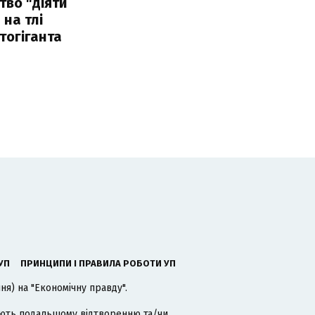
тво "діяти
 на тлі
тогіганта
УП
ПРИНЦИПИ І ПРАВИЛА РОБОТИ УП
я) на "Економічну правду".
гають подальшому відтворенню та/чи