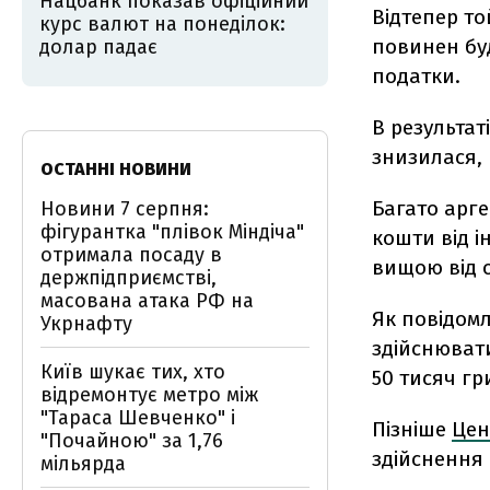
Нацбанк показав офіційний
Відтепер то
курс валют на понеділок:
повинен бу
долар падає
податки.
В результат
знизилася,
ОСТАННІ НОВИНИ
Багато арге
Новини 7 серпня:
фігурантка "плівок Міндіча"
кошти від і
отримала посаду в
вищою від 
держпідприємстві,
масована атака РФ на
Як повідомл
Укрнафту
здійснювати
Київ шукає тих, хто
50 тисяч гр
відремонтує метро між
"Тараса Шевченко" і
Пізніше
Цен
"Почайною" за 1,76
здійснення
мільярда