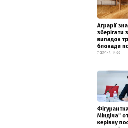
Аграрії зн
зберігати 
випадок т
блокади по
7 СЕРПНЯ, 14:00
Фігурантка
Міндіча" 
керівну по