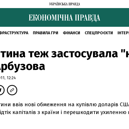
ФРАСТРУКТУРА
ПРАВИЛА ГРИ
ФІНАНСИ
СПЕЦПРОЄКТИ
ІНТЕР
тина теж застосувала "
Арбузова
1, 12:24
ини ввів нові обмеження на купівлю доларів США
дтік капіталів з країни і перешкодити ухиленню 