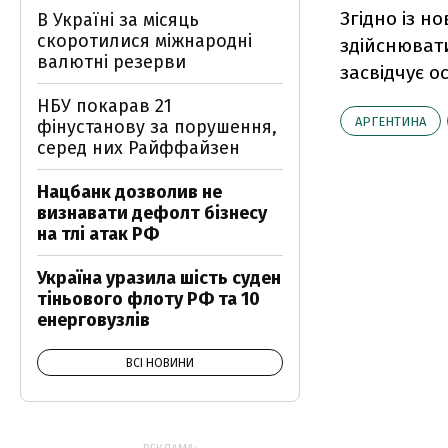
Згідно із 
В Україні за місяць
скоротилися міжнародні
здійснюват
валютні резерви
засвідчує о
НБУ покарав 21
АРГЕНТИНА
фінустанову за порушення,
серед них Райффайзен
Нацбанк дозволив не
визнавати дефолт бізнесу
на тлі атак РФ
Україна уразила шість суден
тіньового флоту РФ та 10
енерговузлів
ВСІ НОВИНИ