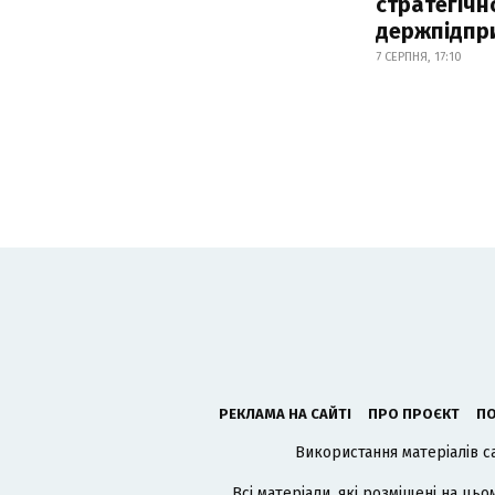
стратегічн
держпідпр
7 СЕРПНЯ, 17:10
РЕКЛАМА НА САЙТІ
ПРО ПРОЄКТ
ПО
Використання матеріалів с
Всі матеріали, які розміщені на цьо