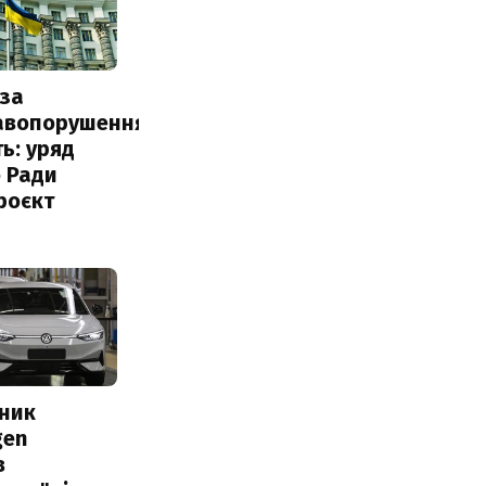
за
авопорушення
ь: уряд
 Ради
роєкт
сник
gen
в