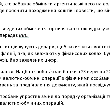
й, хто забажає обміняти аргентинські песо на до
де пояснити походження коштів і довести, що ві
і введених обмежень торгівля валютою відразу 
 передає
BBC.
нтинців купують долари, щоб захистити свої готі
нфляції, яка, як вважають у фінансових колах, б
офіційно заявлених цифр.
ялося, Нацбанк зобов`язав банки з 23 вересня 20
 валютно-обмінні операції з фізичними особами
ивень за пред`явлення документу, який посвідчує
тробанк упростив зміни
до порядку організації т
 валютно-обмінних операцій.