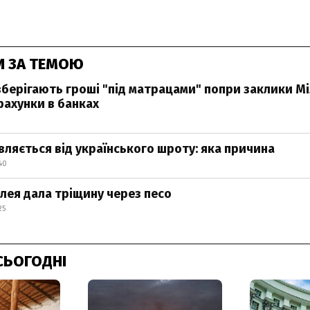
И ЗА ТЕМОЮ
зберігають гроші "під матрацами" попри заклики М
рахунки в банках
вляється від українського шроту: яка причина
40
ілея дала тріщину через песо
25
СЬОГОДНІ