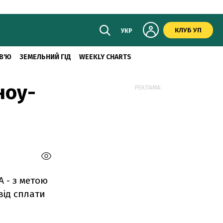
КЛУБ УП
УКР
В'Ю
ЗЕМЕЛЬНИЙ ГІД
WEEKLY CHARTS
ноу-
РЕКЛАМА:
 - з метою
від сплати