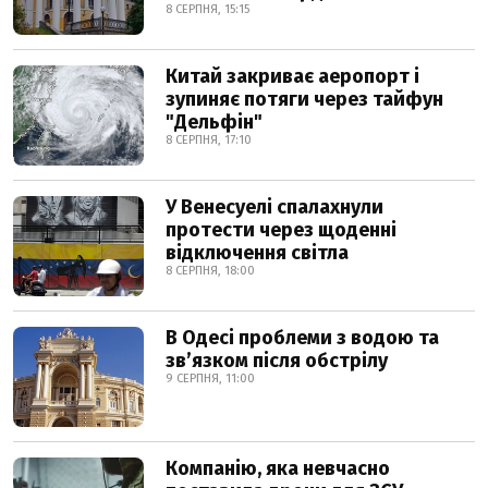
8 СЕРПНЯ, 15:15
Китай закриває аеропорт і
зупиняє потяги через тайфун
"Дельфін"
8 СЕРПНЯ, 17:10
У Венесуелі спалахнули
протести через щоденні
відключення світла
8 СЕРПНЯ, 18:00
В Одесі проблеми з водою та
звʼязком після обстрілу
9 СЕРПНЯ, 11:00
Компанію, яка невчасно