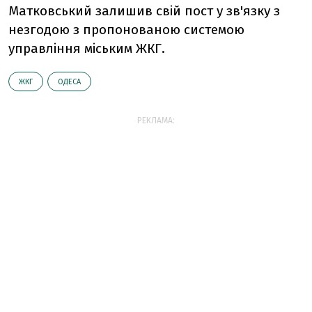
Матковський залишив свiй пост у зв'язку з
незгодою з пропонованою системою
управлiння мiським ЖКГ.
ЖКГ
ОДЕСА
РЕКЛАМА: