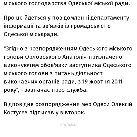
мiського господарства Одеської мiської ради.
Про це йдеться у повідомленні департаменту
iнформацiї та зв'язкiв iз громадськiстю
Одеської міськради.
"Згідно з розпорядженням Одеського міського
голови Орловського Анатолія призначено
виконуючим обов'язки заступника Одеського
міського голови з питань діяльності
виконавчих органів ради, з 19 жовтня 2011
року", - зазначає прес-служба.
Вiдповiдне розпорядження мер Одеси Олексiй
Костусєв підписав у вівторок.
РЕКЛАМА: