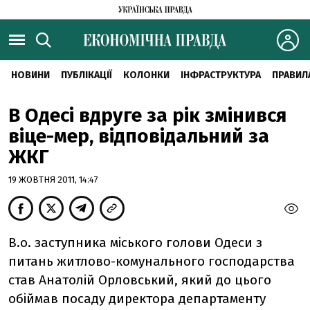
НОВИНИ
ПУБЛІКАЦІЇ
КОЛОНКИ
ІНФРАСТРУКТУРА
ПРАВИЛ
В Одесi вдруге за рiк змiнився
вiце-мер, вiдповiдальний за
ЖКГ
19 ЖОВТНЯ 2011, 14:47
В.о. заступника мiського голови Одеси з
питань житлово-комунального господарства
став Анатолiй Орловський, який до цього
обiймав посаду директора департаменту