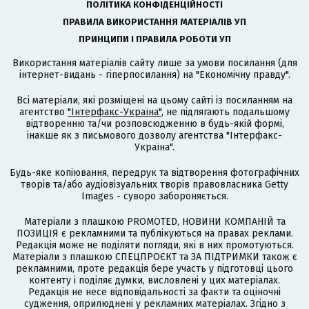
ПОЛІТИКА КОНФІДЕНЦІЙНОСТІ
ПРАВИЛА ВИКОРИСТАННЯ МАТЕРІАЛІВ УП
ПРИНЦИПИ І ПРАВИЛА РОБОТИ УП
Використання матеріалів сайту лише за умови посилання (для
інтернет-видань - гіперпосилання) на "Економічну правду".
Всі матеріали, які розміщені на цьому сайті із посиланням на
агентство
"Інтерфакс-Україна"
, не підлягають подальшому
відтворенню та/чи розповсюдженню в будь-якій формі,
інакше як з письмового дозволу агентства "Інтерфакс-
Україна".
Будь-яке копіювання, передрук та відтворення фотографічних
творів та/або аудіовізуальних творів правовласника Getty
Images - суворо забороняється.
Матеріали з плашкою PROMOTED, НОВИНИ КОМПАНІЙ та
ПОЗИЦІЯ є рекламними та публікуються на правах реклами.
Редакція може не поділяти погляди, які в них промотуються.
Матеріали з плашкою СПЕЦПРОЄКТ та ЗА ПІДТРИМКИ також є
рекламними, проте редакція бере участь у підготовці цього
контенту і поділяє думки, висловлені у цих матеріалах.
Редакція не несе відповідальності за факти та оціночні
судження, оприлюднені у рекламних матеріалах. Згідно з