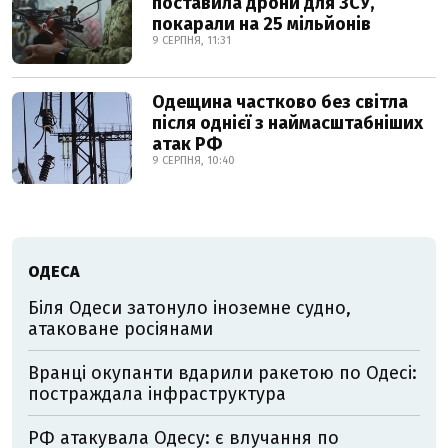
поставила дрони для ЗСУ,
покарали на 25 мільйонів
9 СЕРПНЯ, 11:31
Одещина частково без світла
після однієї з наймасштабніших
атак РФ
9 СЕРПНЯ, 10:40
ОДЕСА
Біля Одеси затонуло іноземне судно,
атаковане росіянами
Вранці окупанти вдарили ракетою по Одесі:
постраждала інфраструктура
РФ атакувала Одесу: є влучання по