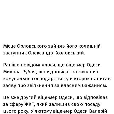
Мiсце Орловського зайняв його колишнiй
заступник Олександр Козловський.
Раніше повідомлялося, що вiце-мер Одеси
Микола Рубля, що вiдповiдає за житлово-
комунальне господарство, у вiвторок написав
заяву про звiльнення за власним бажанням.
Це вже другий вiце-мер Одеси, що вiдповiдає
за сферу ЖКГ, який залишив свою посаду
цього року. У лютому вiце-мер Одеси Валерiй