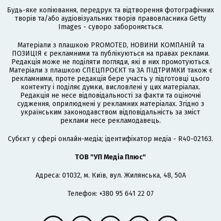
Будь-яке копіювання, передрук та відтворення фотографічних
творів та/або аудіовізуальних творів правовласника Getty
Images - суворо забороняється.
Матеріали з плашкою PROMOTED, НОВИНИ КОМПАНІЙ та
ПОЗИЦІЯ є рекламними та публікуються на правах реклами.
Редакція може не поділяти погляди, які в них промотуються.
Матеріали з плашкою СПЕЦПРОЄКТ та ЗА ПІДТРИМКИ також є
рекламними, проте редакція бере участь у підготовці цього
контенту і поділяє думки, висловлені у цих матеріалах.
Редакція не несе відповідальності за факти та оціночні
судження, оприлюднені у рекламних матеріалах. Згідно з
українським законодавством відповідальність за зміст
реклами несе рекламодавець.
Cубєкт у сфері онлайн-медіа; ідентифікатор медіа - R40-02163.
ТОВ "УП Медіа Плюс"
Адреса: 01032, м. Київ, вул. Жилянська, 48, 50А
Телефон: +380 95 641 22 07