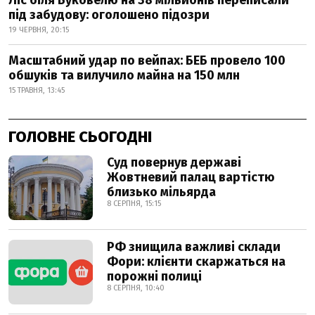
Ліс біля Буковелю на 38 мільйонів переписали
під забудову: оголошено підозри
19 ЧЕРВНЯ, 20:15
Масштабний удар по вейпах: БЕБ провело 100
обшуків та вилучило майна на 150 млн
15 ТРАВНЯ, 13:45
ГОЛОВНЕ СЬОГОДНІ
Суд повернув державі
Жовтневий палац вартістю
близько мільярда
8 СЕРПНЯ, 15:15
РФ знищила важливі склади
Фори: клієнти скаржаться на
порожні полиці
8 СЕРПНЯ, 10:40