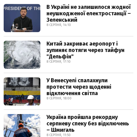
В Україні не залишилося жодної
неушкодженої електростанції –
Зеленський
8 СЕРПНЯ, 14:10
Китай закриває аеропорт і
зупиняє потяги через тайфун
"Дельфін"
8 СЕРПНЯ, 17:10
У Венесуелі спалахнули
протести через щоденні
відключення світла
8 СЕРПНЯ, 18:00
Україна пройшла рекордну
серпневу спеку без відключень
– Шмигаль
8 СЕРПНЯ, 11:50