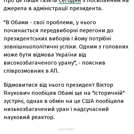
Про це пише газета
Сегодня
з посиланням на
джерела в адміністрації президента.
"В Обами - свої проблеми, у нього
починається передвиборні перегони до
президентських виборів і йому потрібні
зовнішньополітичні успіхи. Одним з головних
може бути відмова України від
високозбагаченого урану", - пояснив
співрозмовник в АП.
Відмовитися від нього президент Віктор
Янукович пообіцяв Обамі ще на "історичній"
зустрічі, однак в обмін на це США пообіцяли
низькозбагачений уран і надсучасний
науковий реактор.
РЕКЛАМА: