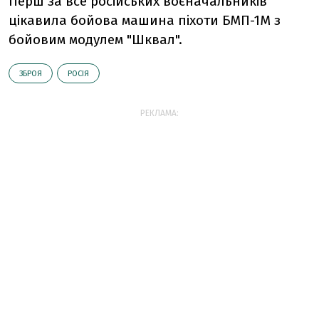
Перш за все російських воєначальників
цікавила бойова машина піхоти БМП-1М з
бойовим модулем "Шквал".
ЗБРОЯ
РОСІЯ
РЕКЛАМА: