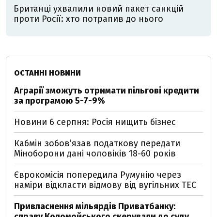
Британці ухвалили новий пакет санкцій
проти Росії: хто потрапив до нього
ОСТАННІ НОВИНИ
Аграрії зможуть отримати пільгові кредити
за програмою 5-7-9%
Новини 6 серпня: Росія нищить бізнес
Кабмін зобовʼязав податкову передати
Міноборони дані чоловіків 18-60 років
Єврокомісія попередила Румунію через
наміри відкласти відмову від вугільних ТЕС
Привласнення мільярдів Приватбанку:
справу Коломойського скерували до суду