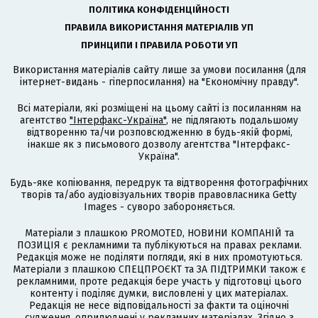
ПОЛІТИКА КОНФІДЕНЦІЙНОСТІ
ПРАВИЛА ВИКОРИСТАННЯ МАТЕРІАЛІВ УП
ПРИНЦИПИ І ПРАВИЛА РОБОТИ УП
Використання матеріалів сайту лише за умови посилання (для
інтернет-видань - гіперпосилання) на "Економічну правду".
Всі матеріали, які розміщені на цьому сайті із посиланням на
агентство
"Інтерфакс-Україна"
, не підлягають подальшому
відтворенню та/чи розповсюдженню в будь-якій формі,
інакше як з письмового дозволу агентства "Інтерфакс-
Україна".
Будь-яке копіювання, передрук та відтворення фотографічних
творів та/або аудіовізуальних творів правовласника Getty
Images - суворо забороняється.
Матеріали з плашкою PROMOTED, НОВИНИ КОМПАНІЙ та
ПОЗИЦІЯ є рекламними та публікуються на правах реклами.
Редакція може не поділяти погляди, які в них промотуються.
Матеріали з плашкою СПЕЦПРОЄКТ та ЗА ПІДТРИМКИ також є
рекламними, проте редакція бере участь у підготовці цього
контенту і поділяє думки, висловлені у цих матеріалах.
Редакція не несе відповідальності за факти та оціночні
судження, оприлюднені у рекламних матеріалах. Згідно з