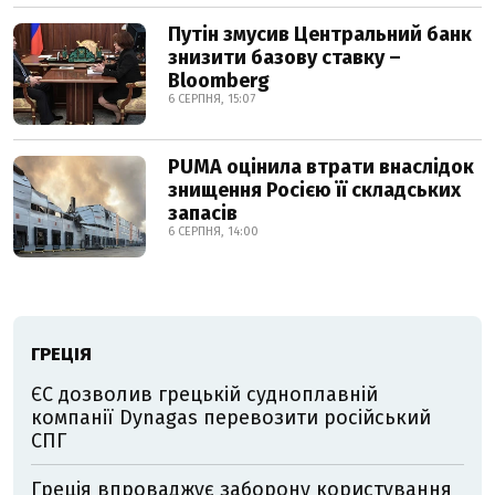
Путін змусив Центральний банк
знизити базову ставку –
Bloomberg
6 СЕРПНЯ, 15:07
PUMA оцінила втрати внаслідок
знищення Росією її складських
запасів
6 СЕРПНЯ, 14:00
ГРЕЦІЯ
ЄС дозволив грецькій судноплавній
компанії Dynagas перевозити російський
СПГ
Греція впроваджує заборону користування