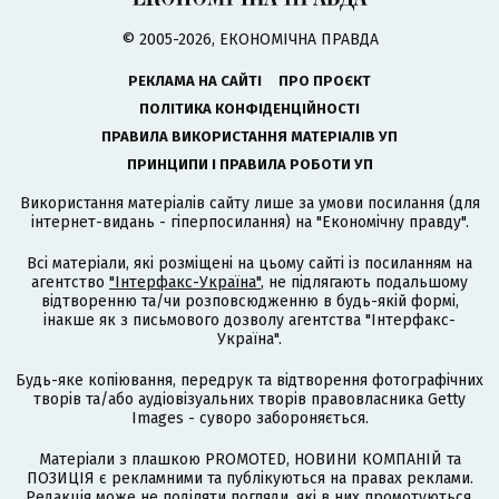
© 2005-2026, ЕКОНОМІЧНА ПРАВДА
РЕКЛАМА НА САЙТІ
ПРО ПРОЄКТ
ПОЛІТИКА КОНФІДЕНЦІЙНОСТІ
ПРАВИЛА ВИКОРИСТАННЯ МАТЕРІАЛІВ УП
ПРИНЦИПИ І ПРАВИЛА РОБОТИ УП
Використання матеріалів сайту лише за умови посилання (для
інтернет-видань - гіперпосилання) на "Економічну правду".
Всі матеріали, які розміщені на цьому сайті із посиланням на
агентство
"Інтерфакс-Україна"
, не підлягають подальшому
відтворенню та/чи розповсюдженню в будь-якій формі,
інакше як з письмового дозволу агентства "Інтерфакс-
Україна".
Будь-яке копіювання, передрук та відтворення фотографічних
творів та/або аудіовізуальних творів правовласника Getty
Images - суворо забороняється.
Матеріали з плашкою PROMOTED, НОВИНИ КОМПАНІЙ та
ПОЗИЦІЯ є рекламними та публікуються на правах реклами.
Редакція може не поділяти погляди, які в них промотуються.