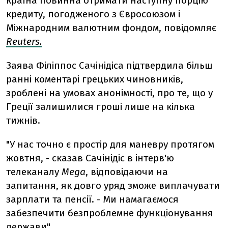
країна повинна отримати наступну порцію
кредиту, погодженого з Євросоюзом і
Міжнародним валютним фондом, повідомляє
Reuters.
Заява Філіппос Сачінідіса підтвердила більш
ранні коментарі грецьких чиновників,
зроблені на умовах анонімності, про те, що у
Греції залишилися гроші лише на кілька
тижнів.
"У нас точно є простір для маневру протягом
жовтня, - сказав Сачінідіс в інтерв'ю
телеканалу
Mega
, відповідаючи на
запитання, як довго уряд зможе виплачувати
зарплати та пенсії. - Ми намагаємося
забезпечити безпроблемне функціонування
держави".