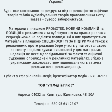
Україна".
Будь-яке копіювання, передрук та відтворення фотографічних
творів та/або аудіовізуальних творів правовласника Getty
Images - суворо забороняється.
Матеріали з плашкою PROMOTED, НОВИНИ КОМПАНІЙ та
ПОЗИЦІЯ є рекламними та публікуються на правах реклами.
Редакція може не поділяти погляди, які в них промотуються.
Матеріали з плашкою СПЕЦПРОЄКТ та ЗА ПІДТРИМКИ також є
рекламними, проте редакція бере участь у підготовці цього
контенту і поділяє думки, висловлені у цих матеріалах.
Редакція не несе відповідальності за факти та оціночні
судження, оприлюднені у рекламних матеріалах. Згідно з
українським законодавством відповідальність за зміст
реклами несе рекламодавець.
Cубєкт у сфері онлайн-медіа; ідентифікатор медіа - R40-02163.
ТОВ "УП Медіа Плюс"
Адреса: 01032, м. Київ, вул. Жилянська, 48, 50А
Телефон: +380 95 641 22 07