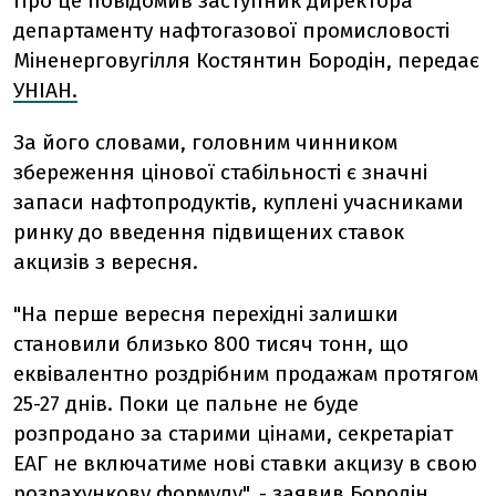
Про це повідомив заступник директора
департаменту нафтогазової промисловості
Міненерговугілля Костянтин Бородін, передає
УНІАН.
За його словами, головним чинником
збереження цінової стабільності є значні
запаси нафтопродуктів, куплені учасниками
ринку до введення підвищених ставок
акцизів з вересня.
"На перше вересня перехідні залишки
становили близько 800 тисяч тонн, що
еквівалентно роздрібним продажам протягом
25-27 днів. Поки це пальне не буде
розпродано за старими цінами, секретаріат
ЕАГ не включатиме нові ставки акцизу в свою
розрахункову формулу", - заявив Бородін.