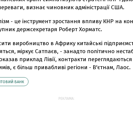
ереваги, визнає чиновник адміністрації США.
ізм - це інструмент зростання впливу КНР на кон
тупник держсекретаря Роберт Хорматс.
сити виробництво в Африку китайські підприємс
ться, міркує Сатпаєв, - занадто політично неста
показав приклад Лівії, контракти переглядаються
мів, є більш привабливі регіони - В'єтнам, Лаос.
ІТОВИЙ БАНК
РЕКЛАМА: