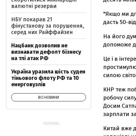
валютні резерви
"Якщо ми дл
НБУ покарав 21
дасть 50-ві
фінустанову за порушення,
серед них Райффайзен
На його дум
допоможе дв
Нацбанк дозволив не
визнавати дефолт бізнесу
на тлі атак РФ
Це і в інте
простимулю
Україна уразила шість суден
силою світо
тіньового флоту РФ та 10
енерговузлів
КНР теж по
робочу силу
ВСІ НОВИНИ
Досим Сатп
зарплати за 
РЕКЛАМА:
Китай вже 