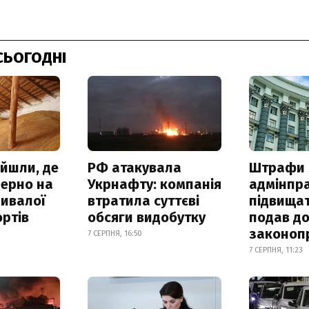
СЬОГОДНІ
айшли, де
РФ атакувала
Штрафи 
зерно на
Укрнафту: компанія
адмінпр
ривалої
втратила суттєві
підвищат
ртів
обсяги видобутку
подав до
законоп
7 СЕРПНЯ, 16:50
7 СЕРПНЯ, 11:23