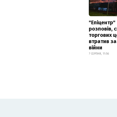
"Епіцентр"
розповів, 
торгових ц
втратив за
війни
7 СЕРПНЯ, 11:56