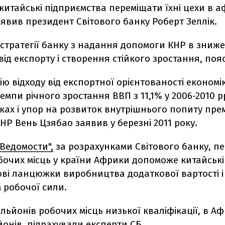
китайські підприємства переміщати їхні цехи в 
заявив президент Світового банку Роберт Зеллік.
стратегії банку з надання допомоги КНР в зниже
від експорту і створення стійкого зростання, поя
ію відходу від експортної орієнтованості економі
емпи річного зростання ВВП з 11,1% у 2006-2010 р
оках і упор на розвиток внутрішнього попиту пре
Р Вень Цзябао заявив у березні 2011 року.
"Ведомости",
за розрахунками Світового банку, п
очих місць у країни Африки допоможе китайські
ові ланцюжки виробництва додаткової вартості і
 робочої сили.
ільйонів робочих місць низької кваліфікації, в Афр
йонів, підрахували експерти СБ.