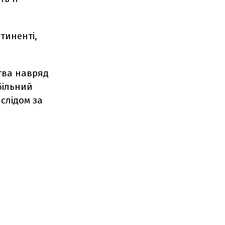
тиненті,
тва навряд
більний
 слідом за