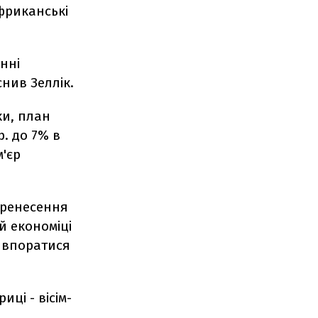
африканські
нні
снив Зеллік.
ки, план
р. до 7% в
м'єр
еренесення
й економіці
 впоратися
иці - вісім-