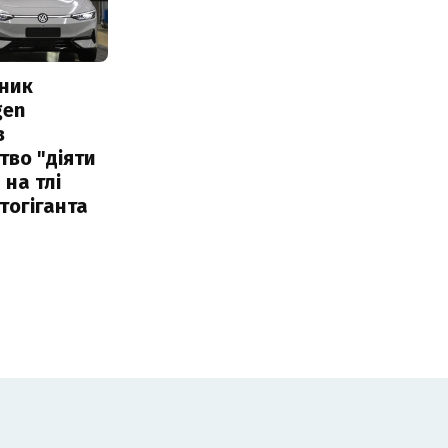
сник
gen
в
тво "діяти
 на тлі
тогіганта