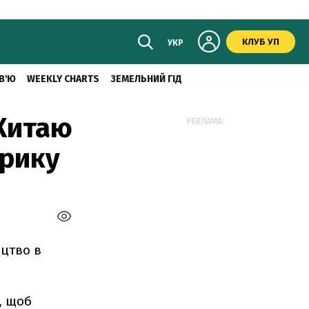
КЛУБ УП
УКР
В'Ю
WEEKLY CHARTS
ЗЕМЕЛЬНИЙ ГІД
 Китаю
РЕКЛАМА:
фрику
ицтво в
, щоб