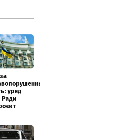
за
авопорушення
ь: уряд
 Ради
роєкт