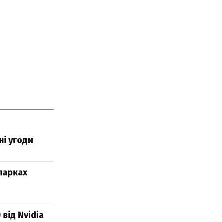
ні угоди
парках
від Nvidia