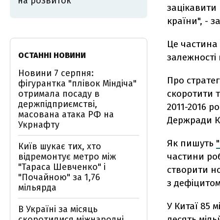
на розвиток
зацікавити 
країни", - 
Це частина 
ОСТАННІ НОВИНИ
залежності 
Новини 7 серпня:
Про стратег
фігурантка "плівок Міндіча"
скоротити т
отримала посаду в
держпідприємстві,
2011-2016 р
масована атака РФ на
Держради КН
Укрнафту
Як пишуть
Київ шукає тих, хто
частини роб
відремонтує метро між
"Тараса Шевченко" і
створити н
"Почайною" за 1,76
з дефіцитом
мільярда
У Китаї 85 м
В Україні за місяць
десять міль
скоротилися міжнародні