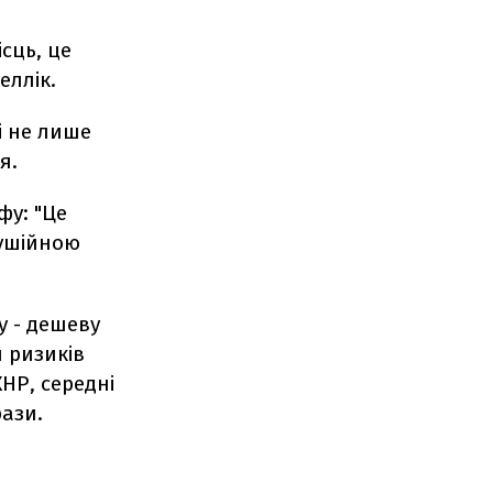
сць, це
еллік.
і не лише
я.
фу: "Це
рушійною
у - дешеву
и ризиків
НР, середні
рази.