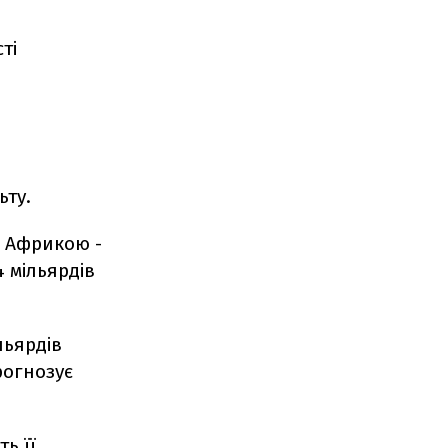
ті
ьту.
з Африкою -
4 мільярдів
льярдів
прогнозує
ь її