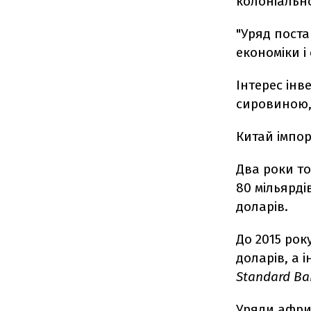
колоніально
"Уряд пост
економіки і
Інтерес інв
сировиною,
Китай імпор
Два роки т
80 мільярдів
доларів.
До 2015 рок
доларів, а 
Standard Ba
Уряди африк