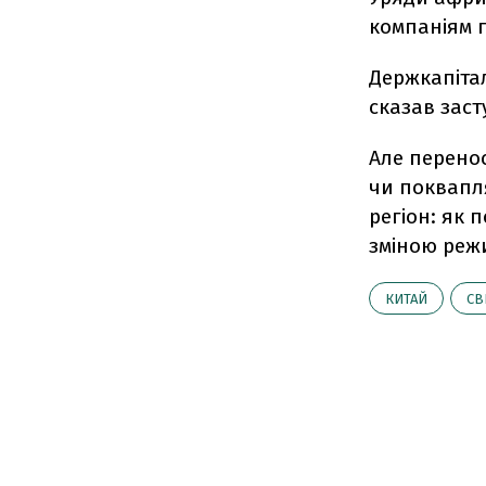
компаніям п
Держкапітал
сказав зас
Але перено
чи поквапля
регіон: як 
зміною режи
КИТАЙ
СВ