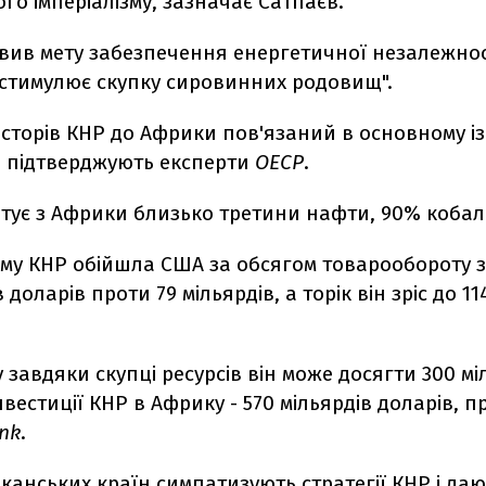
го імперіалізму, зазначає Сатпаєв.
авив мету забезпечення енергетичної незалежнос
 стимулює скупку сировинних родовищ".
есторів КНР до Африки пов'язаний в основному із
 підтверджують експерти
ОЕСР
.
тує з Африки близько третини нафти, 90% кобал
ому КНР обійшла США за обсягом товарообороту 
 доларів проти 79 мільярдів, а торік він зріс до 11
у завдяки скупці ресурсів він може досягти 300 мі
інвестиції КНР в Африку - 570 мільярдів доларів, 
nk
.
анських країн симпатизують стратегії КНР і дают