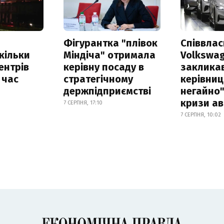
Фігурантка "плівок
Співвла
скільки
Міндіча" отримала
Volkswa
ентрів
керівну посаду в
заклика
 час
стратегічному
керівниц
держпідприємстві
негайно"
кризи ав
7 СЕРПНЯ, 17:10
7 СЕРПНЯ, 10:02