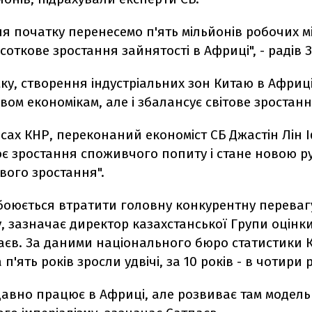
я початку перенесемо п'ять мільйонів робочих мі
дсоткове зростання зайнятості в Африці", - радів З
ку, створення індустріальних зон Китаю в Африц
ом економікам, але і збалансує світове зростанн
ресах КНР, переконаний економіст СБ Джастін Лін І
є зростання споживчого попиту і стане новою 
вого зростання".
боюється втратити головну конкурентну переваг
, зазначає директор казахстанської Групи оцінк
аєв. За даними національного бюро статистики К
п'ять років зросли удвічі, за 10 років - в чотири 
давно працює в Африці, але розвиває там модель