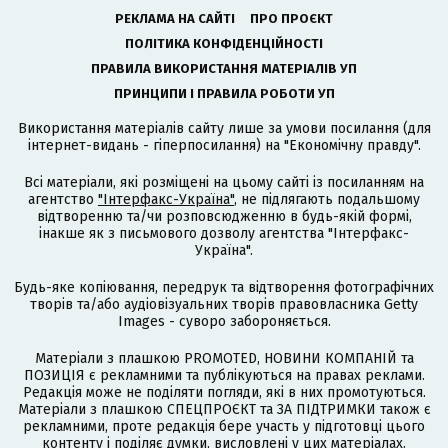
РЕКЛАМА НА САЙТІ
ПРО ПРОЄКТ
ПОЛІТИКА КОНФІДЕНЦІЙНОСТІ
ПРАВИЛА ВИКОРИСТАННЯ МАТЕРІАЛІВ УП
ПРИНЦИПИ І ПРАВИЛА РОБОТИ УП
Використання матеріалів сайту лише за умови посилання (для
інтернет-видань - гіперпосилання) на "Економічну правду".
Всі матеріали, які розміщені на цьому сайті із посиланням на
агентство
"Інтерфакс-Україна"
, не підлягають подальшому
відтворенню та/чи розповсюдженню в будь-якій формі,
інакше як з письмового дозволу агентства "Інтерфакс-
Україна".
Будь-яке копіювання, передрук та відтворення фотографічних
творів та/або аудіовізуальних творів правовласника Getty
Images - суворо забороняється.
Матеріали з плашкою PROMOTED, НОВИНИ КОМПАНІЙ та
ПОЗИЦІЯ є рекламними та публікуються на правах реклами.
Редакція може не поділяти погляди, які в них промотуються.
Матеріали з плашкою СПЕЦПРОЄКТ та ЗА ПІДТРИМКИ також є
рекламними, проте редакція бере участь у підготовці цього
контенту і поділяє думки, висловлені у цих матеріалах.