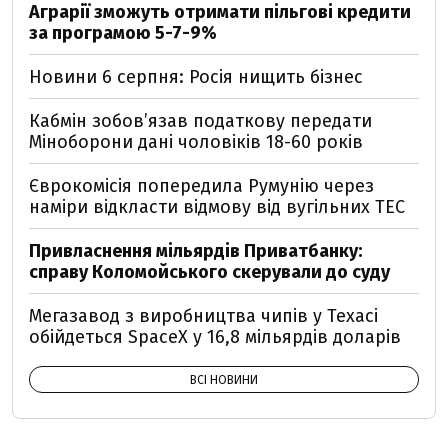
Аграрії зможуть отримати пільгові кредити
за програмою 5-7-9%
Новини 6 серпня: Росія нищить бізнес
Кабмін зобовʼязав податкову передати
Міноборони дані чоловіків 18-60 років
Єврокомісія попередила Румунію через
наміри відкласти відмову від вугільних ТЕС
Привласнення мільярдів Приватбанку:
справу Коломойського скерували до суду
Мегазавод з виробництва чипів у Техасі
обійдеться SpaceX у 16,8 мільярдів доларів
ВСІ НОВИНИ