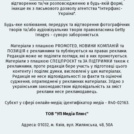
відтворенню та/чи розповсюдженню в будь-якій формі,
інакше як з письмового дозволу агентства "Інтерфакс-
Україна".
Будь-яке копіювання, передрук та відтворення фотографічних
творів та/або аудіовізуальних творів правовласника Getty
Images - суворо забороняється.
Матеріали з плашкою PROMOTED, НОВИНИ КОМПАНІЙ та
ПОЗИЦІЯ є рекламними та публікуються на правах реклами.
Редакція може не поділяти погляди, які в них промотуються.
Матеріали з плашкою СПЕЦПРОЄКТ та ЗА ПІДТРИМКИ також є
рекламними, проте редакція бере участь у підготовці цього
контенту і поділяє думки, висловлені у цих матеріалах.
Редакція не несе відповідальності за факти та оціночні
судження, оприлюднені у рекламних матеріалах. Згідно з
українським законодавством відповідальність за зміст
реклами несе рекламодавець.
Cубєкт у сфері онлайн-медіа; ідентифікатор медіа - R40-02163.
ТОВ "УП Медіа Плюс"
Адреса: 01032, м. Київ, вул. Жилянська, 48, 50А