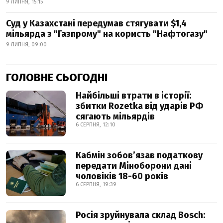
9 ЛИПНЯ, 15:15
Суд у Казахстані передумав стягувати $1,4
мільярда з "Газпрому" на користь "Нафтогазу"
9 ЛИПНЯ, 09:00
ГОЛОВНЕ СЬОГОДНІ
Найбільші втрати в історії:
збитки Rozetka від ударів РФ
сягають мільярдів
6 СЕРПНЯ, 12:10
Кабмін зобовʼязав податкову
передати Міноборони дані
чоловіків 18-60 років
6 СЕРПНЯ, 19:39
Росія зруйнувала склад Bosch: