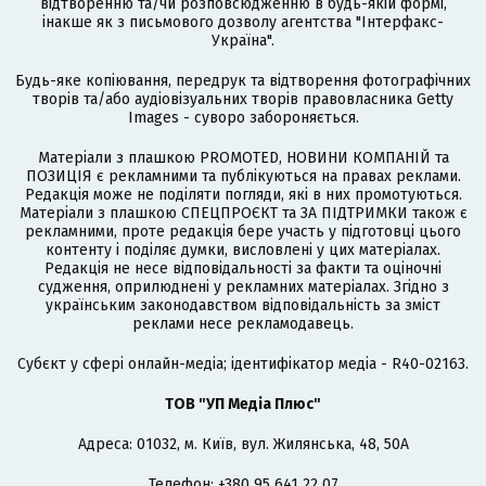
відтворенню та/чи розповсюдженню в будь-якій формі,
інакше як з письмового дозволу агентства "Інтерфакс-
Україна".
Будь-яке копіювання, передрук та відтворення фотографічних
творів та/або аудіовізуальних творів правовласника Getty
Images - суворо забороняється.
Матеріали з плашкою PROMOTED, НОВИНИ КОМПАНІЙ та
ПОЗИЦІЯ є рекламними та публікуються на правах реклами.
Редакція може не поділяти погляди, які в них промотуються.
Матеріали з плашкою СПЕЦПРОЄКТ та ЗА ПІДТРИМКИ також є
рекламними, проте редакція бере участь у підготовці цього
контенту і поділяє думки, висловлені у цих матеріалах.
Редакція не несе відповідальності за факти та оціночні
судження, оприлюднені у рекламних матеріалах. Згідно з
українським законодавством відповідальність за зміст
реклами несе рекламодавець.
Cубєкт у сфері онлайн-медіа; ідентифікатор медіа - R40-02163.
ТОВ "УП Медіа Плюс"
Адреса: 01032, м. Київ, вул. Жилянська, 48, 50А
Телефон: +380 95 641 22 07