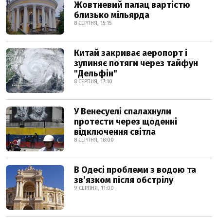
Жовтневий палац вартістю
близько мільярда
8 СЕРПНЯ, 15:15
Китай закриває аеропорт і
зупиняє потяги через тайфун
"Дельфін"
8 СЕРПНЯ, 17:10
У Венесуелі спалахнули
протести через щоденні
відключення світла
8 СЕРПНЯ, 18:00
В Одесі проблеми з водою та
звʼязком після обстрілу
9 СЕРПНЯ, 11:00