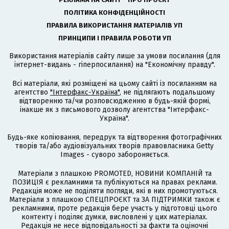
ПОЛІТИКА КОНФІДЕНЦІЙНОСТІ
ПРАВИЛА ВИКОРИСТАННЯ МАТЕРІАЛІВ УП
ПРИНЦИПИ І ПРАВИЛА РОБОТИ УП
Використання матеріалів сайту лише за умови посилання (для
інтернет-видань - гіперпосилання) на "Економічну правду".
Всі матеріали, які розміщені на цьому сайті із посиланням на
агентство
"Інтерфакс-Україна"
, не підлягають подальшому
відтворенню та/чи розповсюдженню в будь-якій формі,
інакше як з письмового дозволу агентства "Інтерфакс-
Україна".
Будь-яке копіювання, передрук та відтворення фотографічних
творів та/або аудіовізуальних творів правовласника Getty
Images - суворо забороняється.
Матеріали з плашкою PROMOTED, НОВИНИ КОМПАНІЙ та
ПОЗИЦІЯ є рекламними та публікуються на правах реклами.
Редакція може не поділяти погляди, які в них промотуються.
Матеріали з плашкою СПЕЦПРОЄКТ та ЗА ПІДТРИМКИ також є
рекламними, проте редакція бере участь у підготовці цього
контенту і поділяє думки, висловлені у цих матеріалах.
Редакція не несе відповідальності за факти та оціночні